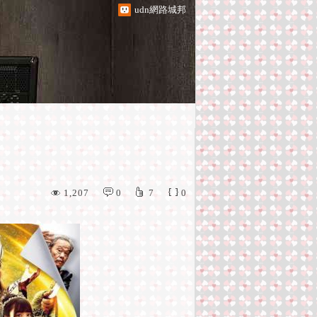
udn網路城邦
1,207
0
7
0