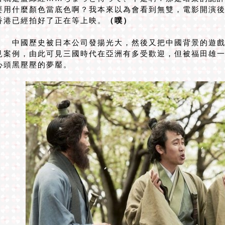
要用什麼顏色當底色啊？我本來以為會看到無雙，電影開演
香港已經拍好了正在等上映。
（噗）
中國歷史被日本公司發揚光大，然後又把中國背景的遊戲
見案例，由此可見三國時代在亞洲有多受歡迎，但被福田雄
心頭黑壓壓的夢靨。