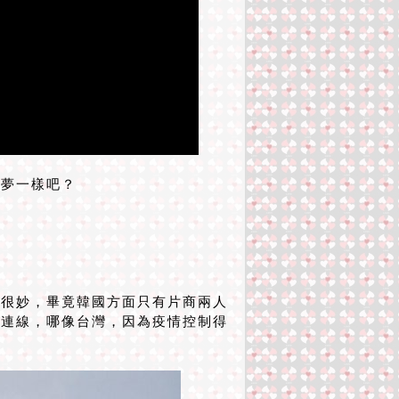
夢一樣吧？
很妙，畢竟韓國方面只有片商兩人
表連線，哪像台灣，因為疫情控制得