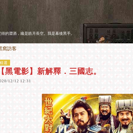
記得的澀酒，纔是皓月長空。我是幕後黑手。
黑窩訪客
精選
【黑電影】新解釋．三國志。
020
/
12
/
12
12
:
31