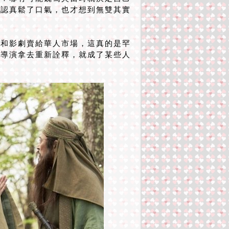
後認真鬆了口氣，也才想到無雙其實
和影劇賣給華人市場，這真的是罕
一導演拿去重新詮釋，就成了某些人