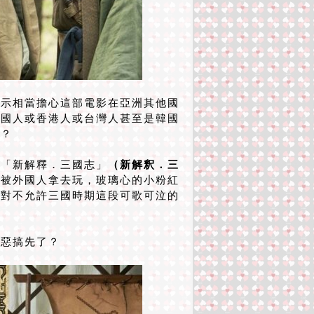
示相當擔心這部電影在亞洲其他國
中國人或香港人或台灣人甚至是韓國
劇？
「新解釋．三國志」
（新解釈．三
材被外國人拿去玩，玻璃心的小粉紅
絕對不允許三國時期這段可歌可泣的
惡搞先了？