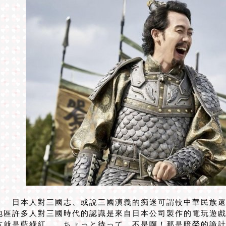
日本人對三國志、或說三國演義的痴迷可謂較中華民族還
地區許多人對三國時代的認識是來自日本公司製作的電玩遊
古就是藍綠紅……ちょっと待って、不是啊！那是暗榮的詭