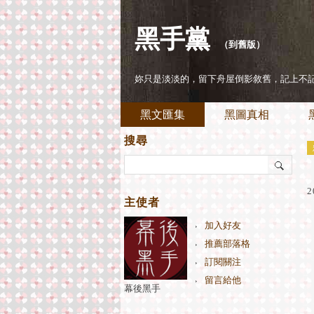
黑手黨
（
到舊版
）
妳只是淡淡的，留下舟屋倒影敘舊，記上不
黑文匯集
黑圖真相
搜尋
2
主使者
加入好友
推薦部落格
訂閱關注
留言給他
幕後黑手