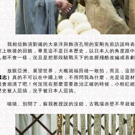
我相信飾演劉備的大泉洋與飾演孔明的室剛先前訪談時表
家上映後的回饋，畢竟這不是日本歷史，以日本人的角度跟
人都不會一樣，況且是把那段驍戰天下的血腥殘酷改編成喜
放眼亞洲、展望世界，大概就福田雄一敢拍，而且，這部
國志）
真的不可以在中國上映，不用問我為什麼，光是這題
就會崩潰了吧！何況現在那麼需要政治正確的時候，小粉紅
歷史被人惡搞，況乎被日本人惡搞。
嘖嘖、別鬧了，蘇我教授說的沒錯，古戰場赤壁不早就被