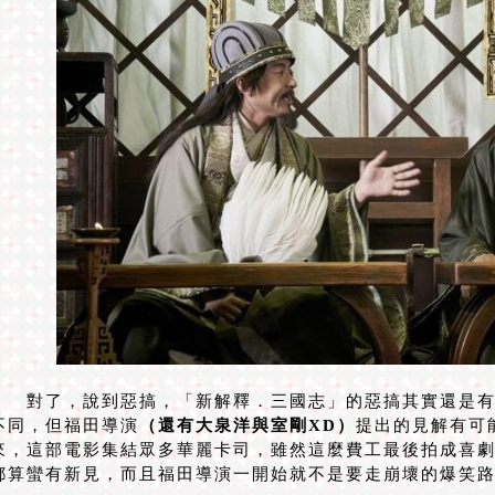
對了，說到惡搞，「新解釋．三國志」的惡搞其實還是有
不同，但福田導演
（還有大泉洋與室剛XD）
提出的見解有可
來，這部電影集結眾多華麗卡司，雖然這麼費工最後拍成喜
都算蠻有新見，而且福田導演一開始就不是要走崩壞的爆笑