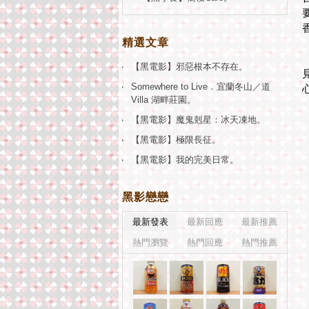
精選文章
【黑電影】邪惡根本不存在。
Somewhere to Live．宜蘭冬山／道
Villa 湖畔莊園。
【黑電影】魔鬼剋星：冰天凍地。
【黑電影】極限長征。
【黑電影】我的完美日常。
黑影戀戀
最新發表
最新回應
最新推薦
熱門瀏覽
熱門回應
熱門推薦