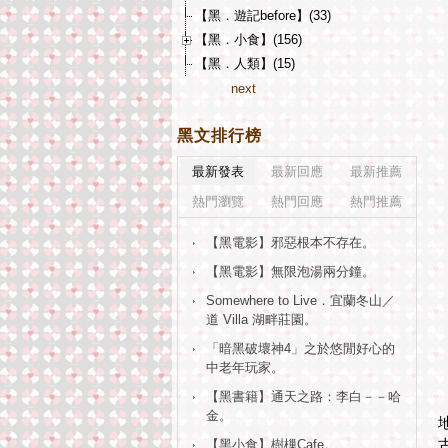
【黑．遊記before】(33)
【黑．小食】(156)
【黑．人類】(15)
next
黑文排行榜
最新發表
最新回應
最新推薦
熱門瀏覽
熱門回應
熱門推薦
【黑電影】邪惡根本不存在。
【黑電影】無限泡湯兩分鐘。
Somewhere to Live．宜蘭冬山／
道 Villa 湖畔莊園。
「暗黑破壞神4」之於悠閒好心的
中老年玩家。
【黑書籍】通天之路：李白－－哈
金。
【黑小食】樹樔Cafe。