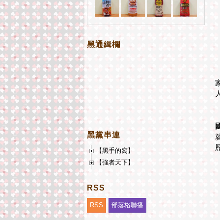
黑通緝欄
黑黨串連
【黑手的窩】
【強者天下】
RSS
RSS
部落格聯播