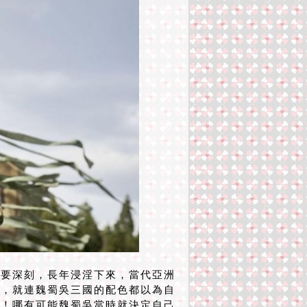
要深刻，長年浸淫下來，當代亞洲
戲，就連魏蜀吳三國的配色都以為自
計！哪有可能魏蜀吳當時就決定自己