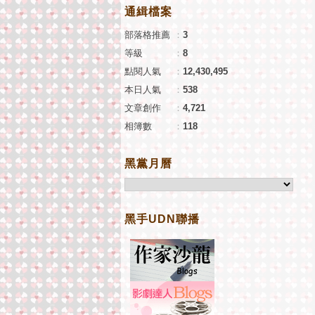
通緝檔案
部落格推薦
：
3
等級
：
8
點閱人氣
：
12,430,495
本日人氣
：
538
文章創作
：
4,721
相簿數
：
118
黑黨月曆
黑手UDN聯播