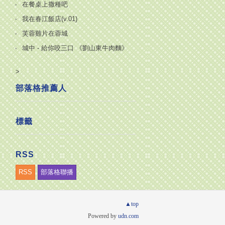
在餐桌上撒種吧
我在春江飯店(v.01)
芙蓉雞片在蓉城
城中 - 給你咬三口 《劉山東牛肉麵》
>
部落格推薦人
標籤
RSS
RSS
部落格聯播
▲top
Powered by
udn.com