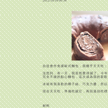
2012
/
10
/
18
00
:
34
自從會作免揉歐式麵包，我幾乎天天吃；
沒想到，有一天，我居然覺得膩了。今年
完全不碰的點心麵包，這次成為我的新歡
冰箱有我喜歡的椰子絲、巧克力醬，所以
現在天天吃，準備吃膩它，再回過頭吃樸
材料