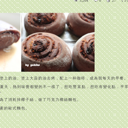
5,204
0
27
塗上奶油、塗上大蒜奶油去烤，配上一杯咖啡，成為我每天的早餐
夏天，熱到味覺都變的不一樣了，想吃豐富點，想吃有變化點，平
。
為了消耗掉椰子絲，做了巧克力椰絲麵包。
素的歐式麵包。