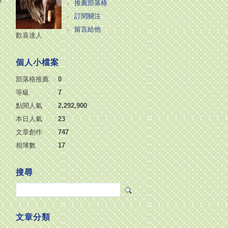
0
推薦部落格
訂閱關注
留言給他
歡喜達人
個人小檔案
部落格推薦
：
0
等級
：
7
點閱人氣
：
2,292,900
本日人氣
：
23
文章創作
：
747
。
相簿數
：
17
常
搜尋
文章分類