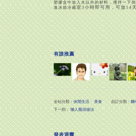
塑膠盒中放入水以外的材料，攪拌一下倒
室
3
小時即可用，可放
14
進冰箱冷藏
有誰推薦
全站分類：
休閒生活
｜
美食
自訂分類：
麵
下一則：
懶人饅頭做法
發表迴響