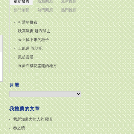
最新發表
最新回應
最新推薦
熱門瀏覽
熱門回應
熱門推薦
可愛的拼布
秋高氣爽 發汽球去
天上掉下來的種子
上凱道 說話吧
風起雲湧
逐夢在櫻花盛開的地方
月曆
我推薦的文章
我所知道大陸人的習慣
春之續