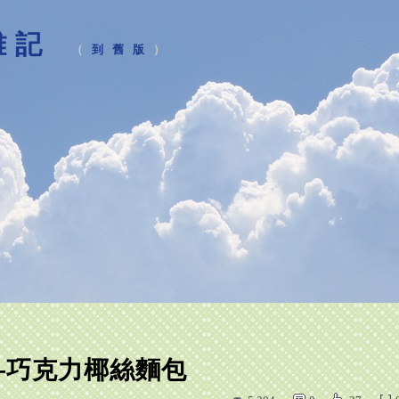
雜記
（
到舊版
）
—巧克力椰絲麵包