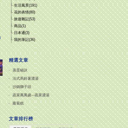
放
生活風景(191)
花的表情(80)
旅遊雜記(53)
商品(1)
日本通(3)
印
我的筆記(36)
精選文章
蒸蛋秘訣
法式馬鈴薯濃湯
沙鍋獅子頭
蔬菜萬萬歲---蔬菜濃湯
蘿蔔糕
文章排行榜