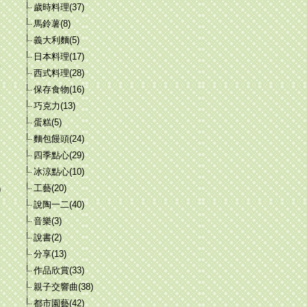
歲時料理(37)
、
馬鈴薯(8)
義大利麵(5)
日本料理(17)
將
西式料理(28)
保存食物(16)
巧克力(13)
蛋糕(5)
麵包饅頭(24)
四季點心(29)
起
冰涼點心(10)
工藝(20)
)
說陶一二(40)
音樂(3)
說書(2)
分享(13)
作品欣賞(33)
親子交響曲(38)
都市園藝(42)