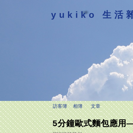
yukiko 生活
訪客簿
相簿
文章
5分鐘歐式麵包應用