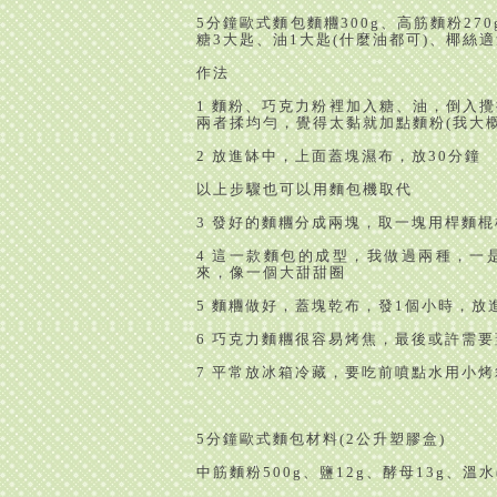
5
分鐘歐式麵包麵糰
300g
、高筋麵粉
270
糖
3
大匙、油
1
大匙
(
什麼油都可
)
、椰絲適
作法
1
麵粉、巧克力粉裡加入糖、油，倒入攪
兩者揉均勻，覺得太黏就加點麵粉
(
我大
2
放進缽中，上面蓋塊濕布，放
30
分鐘
以上步驟也可以用麵包機取代
3
發好的麵糰分成兩塊，取一塊用桿麵棍
4
這一款麵包的成型，我做過兩種，一
來，像一個大甜甜圈
5
麵糰做好，蓋塊乾布，發
1
個小時，放
6
巧克力麵糰很容易烤焦，最後或許需要
7
平常放冰箱冷藏，要吃前噴點水用小烤
5
分鐘歐式麵包材料
(2
公升塑膠盒
)
中筋麵粉
500g
、鹽
12g
、酵母
13g
、溫水