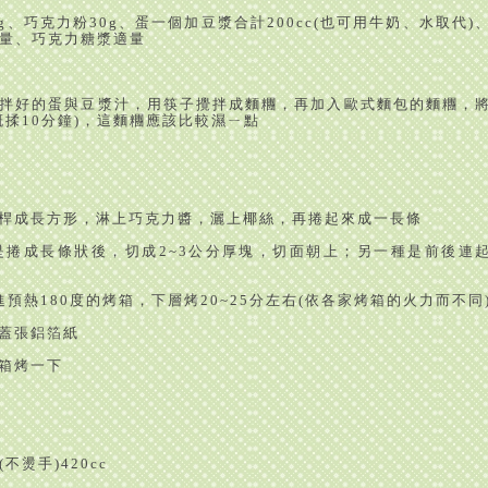
g
、巧克力粉
30g
、蛋一個加豆漿合計
200cc(
也可用牛奶、水取代
)
量、巧克力糖漿適量
拌好的蛋與豆漿汁，用筷子攪拌成麵糰，再加入歐式麵包的麵糰，
概揉
10
分鐘
)
，這麵糰應該比較濕ㄧ點
桿成長方形，淋上巧克力醬，灑上椰絲，再捲起來成一長條
是捲成長條狀後，切成
2~3
公分厚塊，切面朝上；另一種是前後連
進預熱
180
度的烤箱，下層烤
20~25
分左右
(
依各家烤箱的火力而不同
蓋張鋁箔紙
箱烤一下
(
不燙手
)420cc