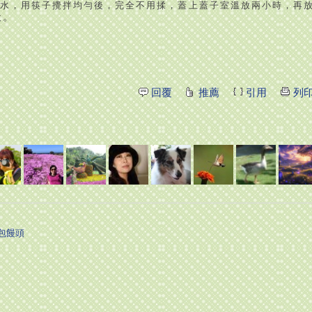
水，用筷子攪拌均勻後，完全不用揉，蓋上蓋子室溫放兩小時，再
天。
回覆
推薦
引用
列
包饅頭