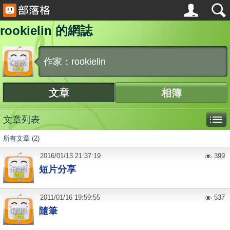
rookielin 的網誌
作家：rookielin
文章
相簿
文章列表
所有文章
(2)
2016
/
01
/
13
21:37:19
399
短片分享
2011
/
01
/
16
19:59:55
537
隨筆