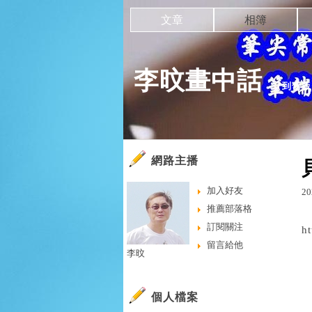
文章
相簿
李旼畫中話
（
到舊版
網路主播
加入好友
20
推薦部落格
訂閱關注
h
留言給他
李旼
個人檔案