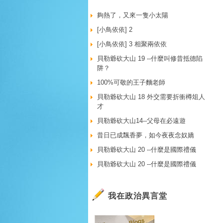
夠熱了，又來一隻小太陽
[小鳥依依] 2
[小鳥依依] 3 相聚兩依依
貝勒爺砍大山 19 --什麼叫修昔抵德陷
阱？
100%可敬的王子麵老師
貝勒爺砍大山 18 外交需要折衝樽俎人
才
貝勒爺砍大山14--父母在必遠遊
昔日已成飄香夢，如今夜夜念奴嬌
貝勒爺砍大山 20 --什麼是國際禮儀
貝勒爺砍大山 20 --什麼是國際禮儀
我在政治異言堂