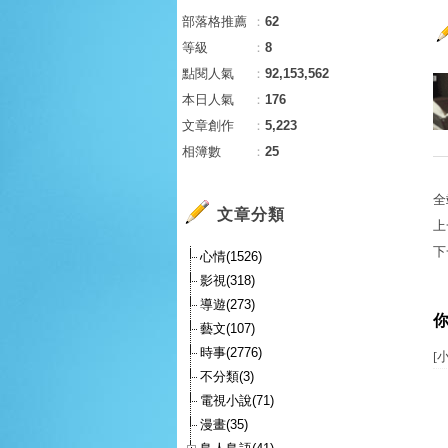
部落格推薦
：
62
等級
：
8
點閱人氣
：
92,153,562
本日人氣
：
176
文章創作
：
5,223
相簿數
：
25
全
文章分類
上
下
心情(1526)
影視(318)
導遊(273)
藝文(107)
時事(2776)
[
不分類(3)
電視小說(71)
漫畫(35)