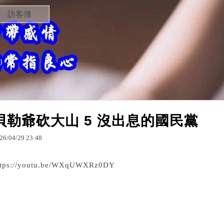
訪客簿
）
貝勒爺砍大山 5 沒出息的國民黨
26
/
04
/
29
23
:
48
ttps://youtu.be/WXqUWXRz0DY