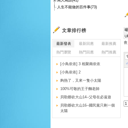
鳥人鳥語(41)
人生不能做的百件事(73)
文章排行榜
會
最新發表
最新回應
最新推薦
熱門瀏覽
熱門回應
熱門推薦
[小鳥依依] 3 相聚兩依依
[小鳥依依] 2
夠熱了，又來一隻小太陽
100%可敬的王子麵老師
貝勒爺砍大山14--父母在必遠遊
貝勒爺砍大山16--國民黨只剩一個
太陽