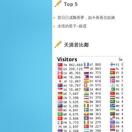
Top 5
昔日已成飄香夢，如今夜夜念奴嬌
永恆的星子--銀霞
天涯若比鄰