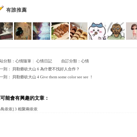
有誰推薦
站分類：
心情隨筆
｜
心情日記
自訂分類：
心情
一則：
貝勒爺砍大山 6 為什麼不找好人合作？
一則：
貝勒爺砍大山 4 Give them some color see see ！
你可能會有興趣的文章：
小鳥依依] 3 相聚兩依依