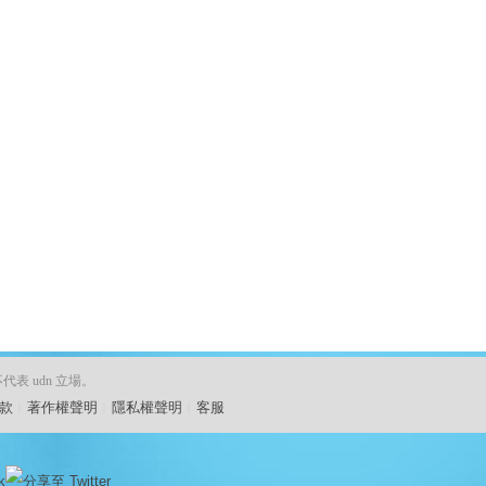
 udn 立場。
款
︱
著作權聲明
︱
隱私權聲明
︱
客服