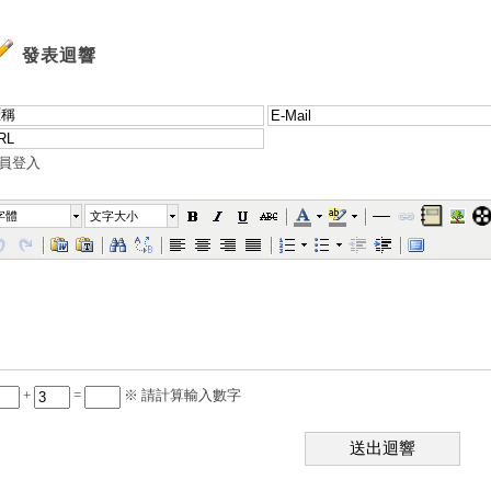
發表迴響
員登入
字體
文字大小
+
=
※ 請計算輸入數字
送出迴響