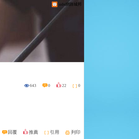
udn網路城邦
643
0
22
0
回覆
推薦
引用
列印