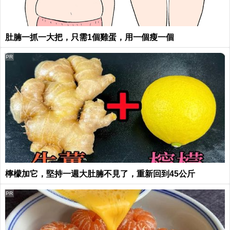
肚腩一抓一大把，只需1個雞蛋，用一個瘦一個
PR
檸檬加它，堅持一週大肚腩不見了，重新回到45公斤
PR