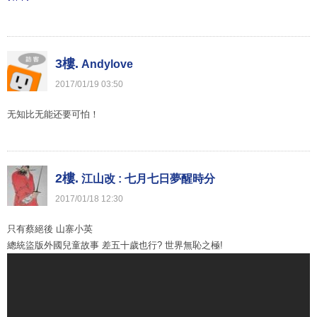
3樓.
Andylove
2017
/
01
/
19
03
:
50
无知比无能还要可怕！
2樓.
江山改 : 七月七日夢醒時分
2017
/
01
/
18
12
:
30
只有蔡絕後 山寨小英
總統盜版外國兒童故事 差五十歲也行? 世界無恥之極!