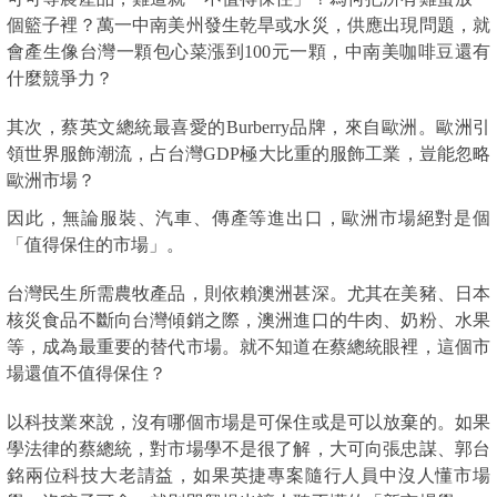
個籃子裡？萬一中南美州發生乾旱或水災，供應出現問題，就
會產生像台灣一顆包心菜漲到100元一顆，中南美咖啡豆還有
什麼競爭力？
其次，蔡英文總統最喜愛的Burberry品牌，來自歐洲。歐洲引
領世界服飾潮流，占台灣GDP極大比重的服飾工業，豈能忽略
歐洲市場？
因此，無論服裝、汽車、傳產等進出口，歐洲市場絕對是個
「值得保住的市場」。
台灣民生所需農牧產品，則依賴澳洲甚深。尤其在美豬、日本
核災食品不斷向台灣傾銷之際，澳洲進口的牛肉、奶粉、水果
等，成為最重要的替代市場。就不知道在蔡總統眼裡，這個市
場還值不值得保住？
以科技業來說，沒有哪個市場是可保住或是可以放棄的。如果
學法律的蔡總統，對市場學不是很了解，大可向張忠謀、郭台
銘兩位科技大老請益，如果英捷專案隨行人員中沒人懂市場