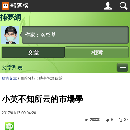
捕夢網
作家：洛杉基
文章
相簿
文章列表
所有文章
/
目前分類：時事評論|政治
小英不知所云的市場學
2017
/
01
/
17
09:04:20
20830
6
37