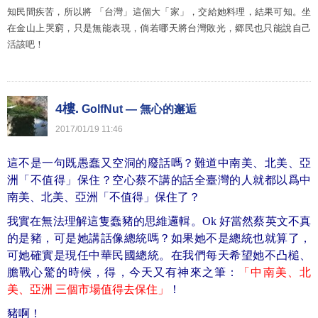
知民間疾苦，所以將 「台灣」這個大「家」，交給她料理，結果可知。坐
在金山上哭窮，只是無能表現，倘若哪天將台灣敗光，郷民也只能說自己
活該吧！
4樓.
GolfNut — 無心的邂逅
2017
/
01
/
19
11
:
46
這不是一句既愚蠢又空洞的廢話嗎？難道中南美、北美、亞
洲「不值得」保住？空心蔡不講的話全臺灣的人就都以爲中
南美、北美、亞洲「不值得」保住了？
我實在無法理解這隻蠢豬的思維邏輯。Ok 好當然蔡英文不真
的是豬，可是她講話像總統嗎？如果她不是總統也就算了，
可她確實是現任中華民國總統。在我們每天希望她不凸槌、
膽戰心驚的時候，得，今天又有神來之筆：
「中南美、北
美、亞洲 三個市場值得去保住」
！
豬啊！