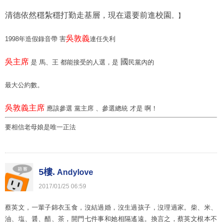
清德依然穩紮穩打勤走基層，現在還要前進校園
。】
吳敦義
1998年造假錄音帶 害
連任失利
吳主席
國
是 馬、王 都能接受的人選，是
民黨內的
最大公約數。
吳敦義主席
應該參選 黨主席 、參選總統 才是 啊！
要相信老母娘是唯一正法
5樓.
Andylove
2017
/
01
/
25
06
:
59
蔡英文，一輩子錦衣玉食，沒結過婚，沒生過孩子，沒理過家。柴、米、
油、塩、醤、醋、茶，開門七件事和她相隔遙遠。換言之，蔡英文根本不