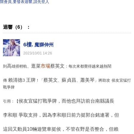
限會員,要發表迴響,請先登入
迴響（6） ：
6樓.
魔獅伸州
2023
/
10
/
01
14
:
26
高
逛菜
市場
蔡英文
到
雄搭輕軌、
：每次來都覺得越來越熱鬧
賴清德
王牌
蔡英文
蘇貞昌
蕭美琴
傳
3
！「
、
、
」將助攻 侯友宜猛打
戰爭牌
侯友宜猛打戰爭牌，而他也拜訪前台南縣議長
引用：【
李和順 爭取支持，因為李和順日前力挺郭台銘連署，但
這回又動員10輛遊覽車挺侯，不管在野是否整合，但賴