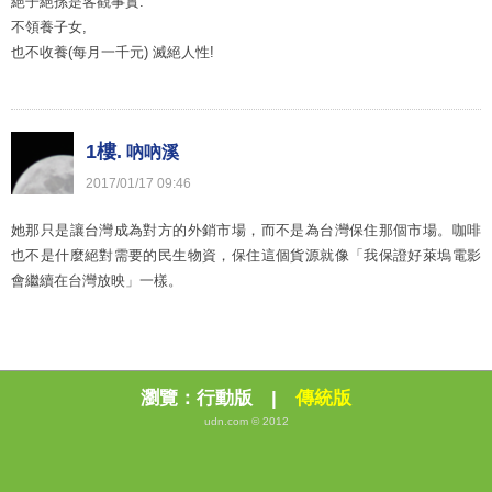
絕子絕孫是客觀事實:
不領養子女,
也不收養(每月一千元) 滅絕人性!
1樓.
吶吶溪
2017
/
01
/
17
09
:
46
她那只是讓台灣成為對方的外銷市場，而不是為台灣保住那個市場。咖啡
也不是什麼絕對需要的民生物資，保住這個貨源就像「我保證好萊塢電影
會繼續在台灣放映」一樣。
瀏覽：
行動版
|
傳統版
udn.com © 2012