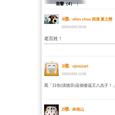
迴響（4） ：
4樓.
ellen chou 雨僧 夏之戀
2024
/
10
/
03
00
:
09
老百姓！
3樓.
njmozart
2024
/
10
/
01
12
:
00
罵「日你(
清德宗
)這個倭寇王八羔子！
2樓.
終南山