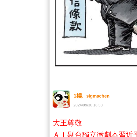
1樓.
sigmachen
2024
/
09
/
30
18
:
33
大王尊敬
ＡＩ剔台獨立徵劇本習近