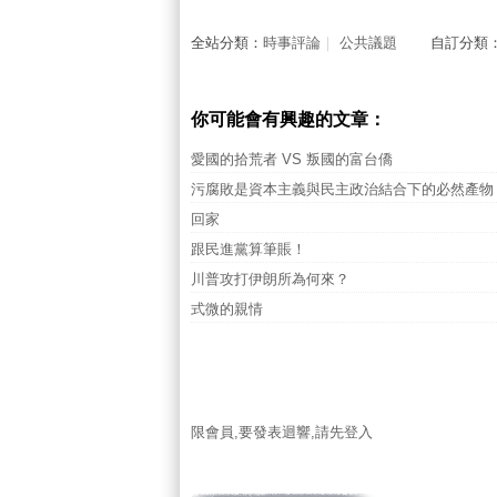
全站分類：
時事評論
｜
公共議題
自訂分類
你可能會有興趣的文章：
愛國的拾荒者 VS 叛國的富台僑
污腐敗是資本主義與民主政治結合下的必然產物
回家
跟民進黨算筆賬！
川普攻打伊朗所為何來？
式微的親情
限會員,要發表迴響,請先登入