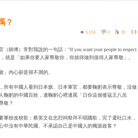
嗎？
5,014
4
20
說的一句話："If you want your people to respect
t!" 翻成中文的意思，就是「如果你要人家尊敬你，你就得做到值得人家尊敬」。
敬」內心卻是很不屑的。
，所有中國人看到日本旗、日本軍官，都要鞠躬表示尊敬，沒做
人鞠躬的中國百姓，邊鞠躬心裡邊罵「日你這個倭寇王八羔
尊敬？
要軍校改校歌；蔡英文在忠烈祠祭拜不唱國歌，完了還吐口水，
心中沒有中華民國、不承認自己是中國人的獨派政客？