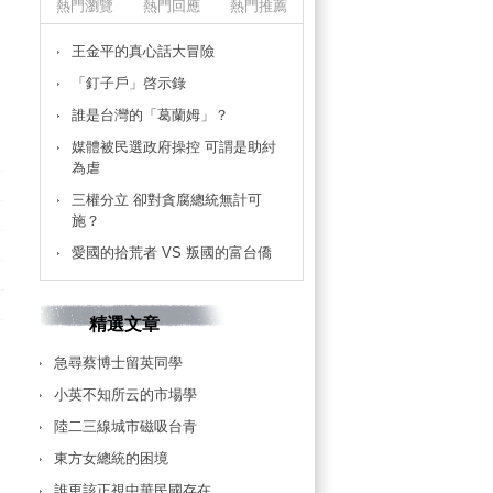
熱門瀏覽
熱門回應
熱門推薦
王金平的真心話大冒險
「釘子戶」啓示錄
誰是台灣的「葛蘭姆」？
媒體被民選政府操控 可謂是助紂
為虐
三權分立 卻對貪腐總統無計可
施？
愛國的拾荒者 VS 叛國的富台僑
精選文章
急尋蔡博士留英同學
小英不知所云的市場學
陸二三線城市磁吸台青
東方女總統的困境
誰更該正視中華民國存在