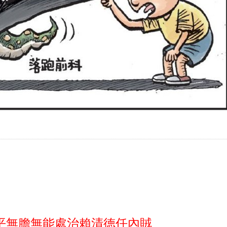
平無膽無能處治賴清徳任內賊