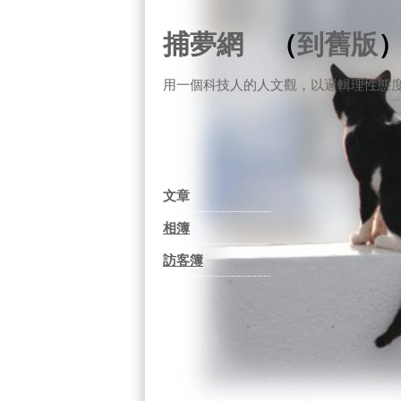
捕夢網
（
到舊版
用一個科技人的人文觀，以邏輯理性態
文章
相簿
訪客簿