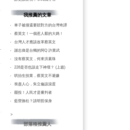
我推薦的文章
車子被撞還要賠對方的台灣奇譚
蔡英文！一個惹人厭的大媽！
台灣人才應該改革蔡英文
謝志偉是台獨的阿Q 許業武
沒有蔡英文，何來洪素珠
228是否也該走下神壇？ (上篇)
哄抬生技業，蔡英文不避嫌
喪盡人心，朱立倫該滾蛋
罷投！人民才是審判者
藍營換柱？請明哲保身
>
部落格推薦人