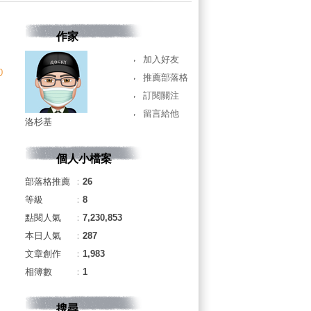
作家
加入好友
0
推薦部落格
訂閱關注
留言給他
洛杉基
個人小檔案
部落格推薦
：
26
等級
：
8
點閱人氣
：
7,230,853
本日人氣
：
287
文章創作
：
1,983
相簿數
：
1
搜尋