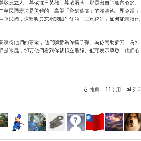
尊敬孫立人、尊敬抗日英雄，尊敬兩蔣，那是出自肺腑內心的。
中華民國憲法是災難的、高舉「台獨萬歲」的賴清德，即令當了
中華民國，這種數典忘祖認賊作父的「三軍統帥」如何能贏得他
要贏得他們的尊敬，他們願意為你擋子彈、為你兩肋插刀、為知
們是米蟲，卻要他們看到你就起立肅靜、低頭表示尊敬，他們心
推薦
引用
列