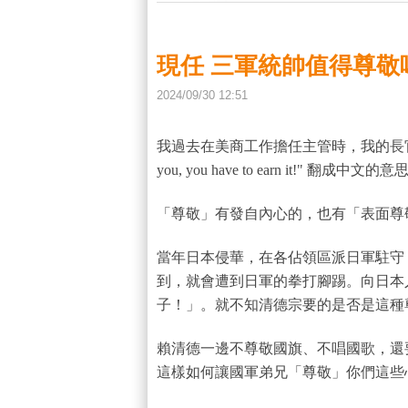
現任 三軍統帥值得尊敬
2024
/
09
/
30
12
:
51
我過去在美商工作擔任主管時，我的長官（師傅）常對我
you, you have to earn i
「尊敬」有發自內心的，也有「表面尊
當年日本侵華，在各佔領區派日軍駐守
到，就會遭到日軍的拳打腳踢。向日本
子！」。就不知清德宗要的是否是這種
賴清德一邊不尊敬國旗、不唱國歌，還
這樣如何讓國軍弟兄「尊敬」你們這些