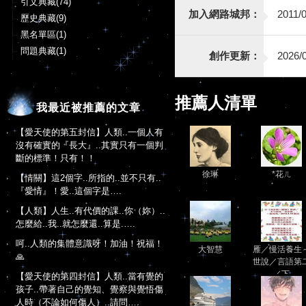
引文典藏(74)
加入網路城邦：
2011/0
歷史典藏(9)
黑名單區(1)
問題典藏(1)
創作更新：
2026/0
推薦人清單
我最近被推薦的文章
【愛天使的第五封信】人類..一個人有
沒有確實的『長大』..其實只有一個判
斷的標準！只有！！
徐琳
*花ㄦ
【情關】這2個字..所指的..並不只有..
『愛情』！愛..這個字是….
【人類】人生..有代價的課..你（妳）..
怎麼給..我..就怎麼還..算是.….
呵..人類的集體意識呀！加油！祝福！
大智慧
雁／慢活養生
🙏
世說／言語第
／下
【愛天使的第四封信】人類..當有覺的
孩子..帶著自己的覺知、覺察與覺悟傷
人時（不論如何傷人）..請問….