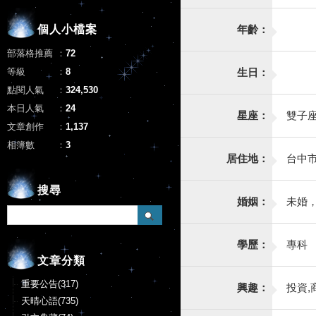
個人小檔案
年齡：
部落格推薦
：
72
等級
：
8
生日：
點閱人氣
：
324,530
本日人氣
：
24
星座：
雙子
文章創作
：
1,137
相簿數
：
3
居住地：
台中
搜尋
婚姻：
未婚
學歷：
專科
文章分類
重要公告(317)
興趣：
投資,
天晴心語(735)