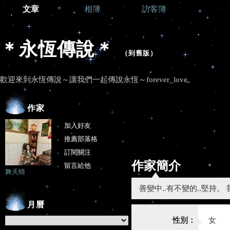
文章
相簿
訪客簿
＊永恆傳說＊
（
到舊版
）
歡迎來到永恆傳說～讓我們一起傳說永恆～forever_love。
作家
加入好友
推薦部落格
訂閱關注
作家簡介
留言給他
舞天晴
善變中..有不變的..堅持。
月曆
性別：
女