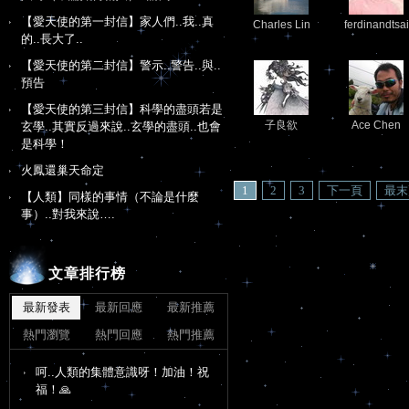
【愛天使的第一封信】家人們..我..真
Charles Lin
ferdinandtsai
的..長大了..
【愛天使的第二封信】警示..警告..與..
預告
【愛天使的第三封信】科學的盡頭若是
子良欲
Ace Chen
玄學..其實反過來說..玄學的盡頭..也會
是科學！
火鳳還巢天命定
1
2
3
下一頁
最末
【人類】同樣的事情（不論是什麼
事）..對我來說….
文章排行榜
最新發表
最新回應
最新推薦
熱門瀏覽
熱門回應
熱門推薦
呵..人類的集體意識呀！加油！祝
福！🙏