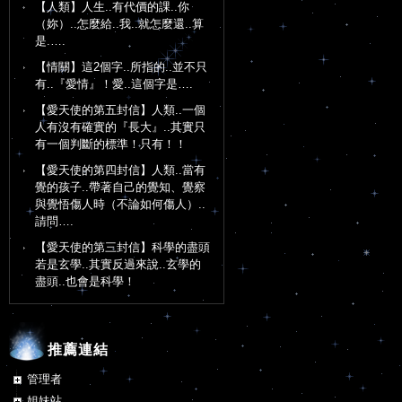
【人類】人生..有代價的課..你
（妳）..怎麼給..我..就怎麼還..算
是.….
【情關】這2個字..所指的..並不只
有..『愛情』！愛..這個字是….
【愛天使的第五封信】人類..一個
人有沒有確實的『長大』..其實只
有一個判斷的標準！只有！！
【愛天使的第四封信】人類..當有
覺的孩子..帶著自己的覺知、覺察
與覺悟傷人時（不論如何傷人）..
請問….
【愛天使的第三封信】科學的盡頭
若是玄學..其實反過來說..玄學的
盡頭..也會是科學！
推薦連結
管理者
姐妹站