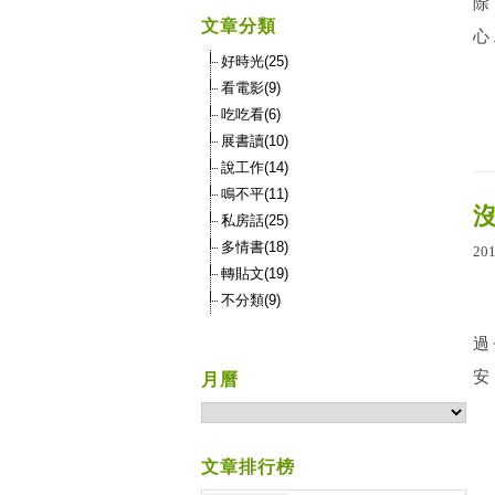
除
文章分類
心
好時光(25)
看電影(9)
吃吃看(6)
展書讀(10)
說工作(14)
鳴不平(11)
沒
私房話(25)
多情書(18)
20
轉貼文(19)
不分類(9)
今
過
安
月曆
文章排行榜