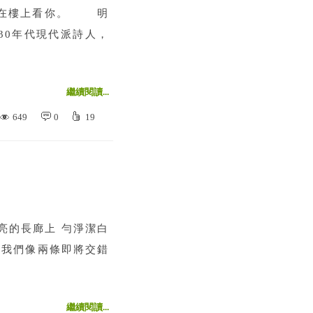
樓上看你。 明
0年代現代派詩人，
繼續閱讀...
649
0
19
亮的長廊上 勻淨潔白
 我們像兩條即將交錯
繼續閱讀...