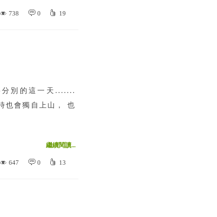
738
0
19
這一天.......
 我有時也會獨自上山， 也
繼續閱讀...
647
0
13