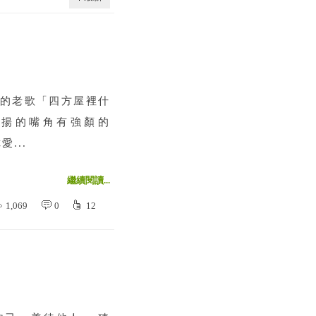
中的老歌「四方屋裡什
揚的嘴角有強顏的
...
繼續閱讀...
1,069
0
12