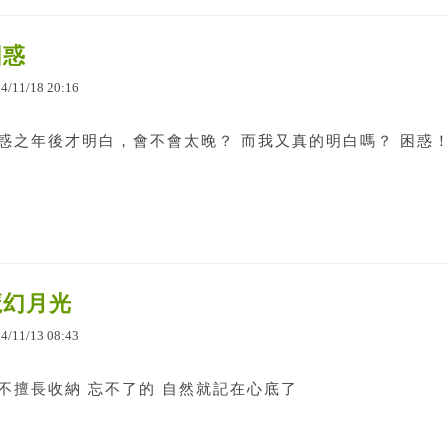
困惑
14
/
11
/
18
20
:
16
惑之年後才明白，會不會太晚？ 而我又真的明白嗎？ 困惑
魔幻月光
14
/
11
/
13
08
:
43
不擅長收納 忘不了的 自然就記在心底了