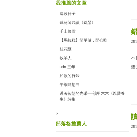
我推薦的文章
這段日子...
聽蔣師吟讀《錦瑟》
千山暮雪
【馬拉糕】簡單做，開心吃
20
桂花釀
不
牧羊人
udn 三年
錯
如歌的行吟
午茶隨想曲
透著智慧的光采──讀甲木木《以愛養
生》詩集
>
部落格推薦人
20