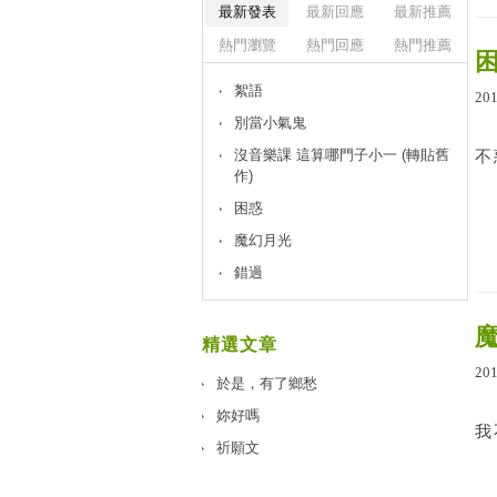
最新發表
最新回應
最新推薦
熱門瀏覽
熱門回應
熱門推薦
絮語
20
別當小氣鬼
沒音樂課 這算哪門子小一 (轉貼舊
不
作)
困惑
魔幻月光
錯過
精選文章
20
於是，有了鄉愁
妳好嗎
我
祈願文