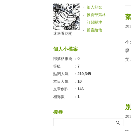
加入好友
推薦部落格
訂閱關注
20
留言給他
迷途看花開
不
個人小檔案
麼
部落格推薦
：
0
笑
等級
：
7
點閱人氣
：
210,345
本日人氣
：
10
文章創作
：
146
相簿數
：
1
搜尋
20