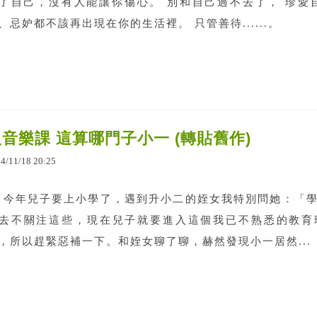
了自己，沒有人能讓你傷心。 別和自己過不去了， 珍愛
、忌妒都不該再出現在你的生活裡。 只管善待......。
音樂課 這算哪門子小一 (轉貼舊作)
14
/
11
/
18
20
:
25
年兒子要上小學了，遇到升小二的姪女我特別問她：「學
去不關注這些，現在兒子就要進入這個我已不熟悉的教育
，所以趕緊惡補一下。和姪女聊了聊，赫然發現小一居然...