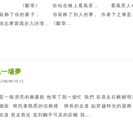
《斷章》 你站在橋上看風景， 看風景人在
裝飾了你的窗子， 你裝飾了別人的夢。 作者卞之琳是3
徐志摩賞識步入詩壇， 《斷章...
記一場夢
12
/
06
/
09
19
:
15
是一個漂亮的圖書館 他幫了我一個忙 我們 並肩走在蜿蜒明
牆面 映托著熟悉的信賴感 狹長的走道 如穿越時光的迴廊
軌道 愈走愈近 直到觸手可及的距離 我...