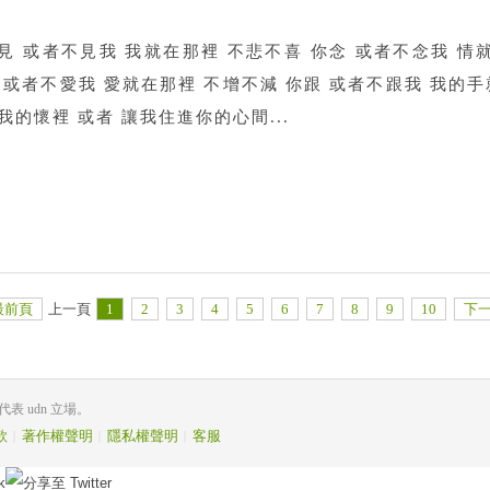
見 或者不見我 我就在那裡 不悲不喜 你念 或者不念我 情
 或者不愛我 愛就在那裡 不增不減 你跟 或者不跟我 我的
我的懷裡 或者 讓我住進你的心間...
最前頁
上一頁
1
2
3
4
5
6
7
8
9
10
下
 udn 立場。
款
︱
著作權聲明
︱
隱私權聲明
︱
客服