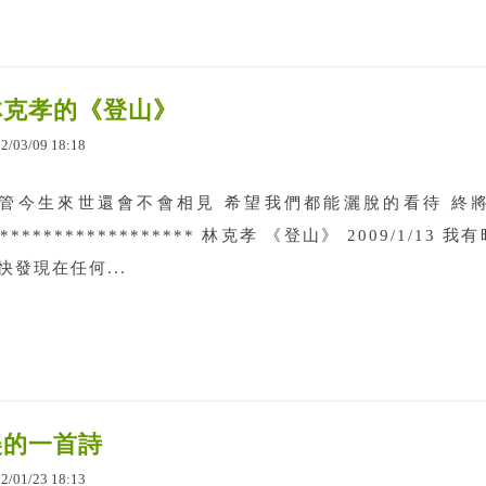
林克孝的《登山》
12
/
03
/
09
18
:
18
管今生來世還會不會相見 希望我們都能灑脫的看待 終將分別的
******************* 林克孝 《登山》 2009/1/13
快發現在任何...
美的一首詩
12
/
01
/
23
18
:
13