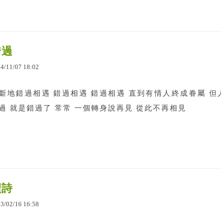
錯過
14
/
11
/
07
18
:
02
斷地錯過相遇 錯過相遇 錯過相遇 直到有情人終成眷屬 但
過 就是錯過了 常常 一個轉身說再見 從此不再相見
讀詩
13
/
02
/
16
16
:
58