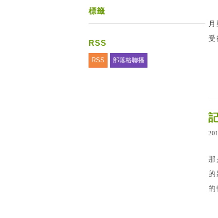
標籤
月
受
RSS
RSS
部落格聯播
20
那
的
的