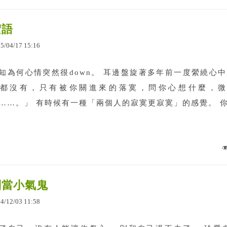
絮語
15
/
04
/
17
15
:
16
知為何心情突然很down。 耳邊盤旋著多年前一度縈繞心
都沒有，只有被你關進來的落寞，問你心想什麼，微
……。」 有時候有一種「兩個人的寂寞更寂寞」的感覺。 你愛
別當小氣鬼
14
/
12
/
03
11
:
58