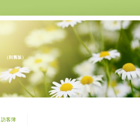
（
到舊版
）
訪客簿