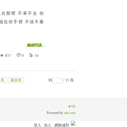
就在那裡 不來不去 你
手就在你手裡 不捨不棄
繼續閱讀...
657
0
16
一頁
最末頁
到
/ 15 頁
▲top
Powered by
udn.com
登入
加入
網路城邦