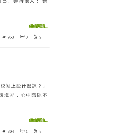
自己、善待他人； 猜
繼續閱讀...
953
0
9
校裡上些什麼課？」
環境裡，心中隱隱不
繼續閱讀...
864
1
8