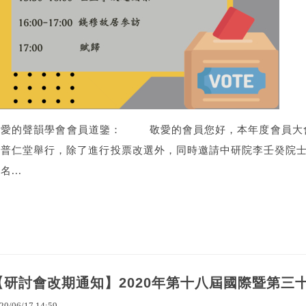
敬愛的聲韻學會會員道鑒： 敬愛的會員您好，本年度會員大會將
學普仁堂舉行，除了進行投票改選外，同時邀請中研院李壬癸院
名...
【研討會改期通知】2020年第十八屆國際暨第三
20
/
06
/
17
14
:
59