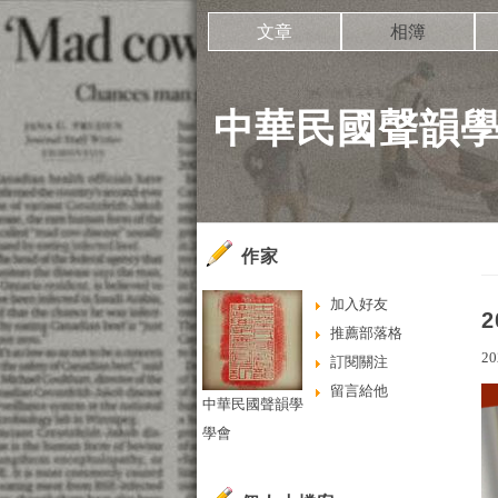
文章
相簿
中華民國聲韻
作家
加入好友
推薦部落格
20
訂閱關注
留言給他
中華民國聲韻學
學會