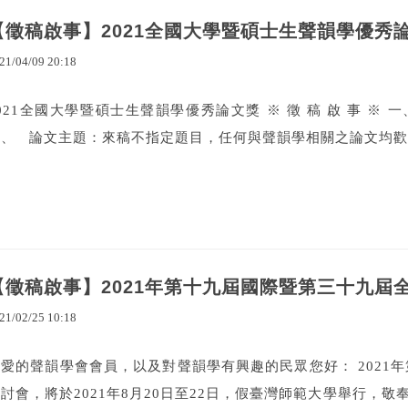
【徵稿啟事】2021全國大學暨碩士生聲韻學優秀
21
/
04
/
09
20
:
18
021全國大學暨碩士生聲韻學優秀論文獎 ※ 徵 稿 啟 事 ※
、 論文主題：來稿不指定題目，任何與聲韻學相關之論文均歡迎
【徵稿啟事】2021年第十九屆國際暨第三十九屆
21
/
02
/
25
10
:
18
愛的聲韻學會會員，以及對聲韻學有興趣的民眾您好： 2021年
討會，將於2021年8月20日至22日，假臺灣師範大學舉行，