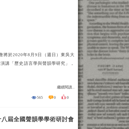
於2020年8月9日（週日）東吳大
士演講「歷史語言學與聲韻學研究」，
繼續閱讀...
565
0
0
十八屆全國聲韻學學術研討會