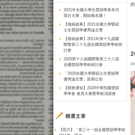
的
2021年全國大專生聲韻學基本功
擂台大賽，開始報名囉！
【徵稿啟事】2021全國大學暨碩
士生聲韻學優秀論文獎
【徵稿啟事】2021年第十九屆國
際暨第三十九屆全國聲韻學學術研
討會
2020第十八屆國際暨第三十八屆
20
全國聲韻學學術研討會
「2020全國大學暨碩士生聲韻學
優秀論文獎」延期公告
【開會通知】2020中華民國聲韻
學學會 會員大會暨學術演講會
精選文章
【照片】「第三十一屆全國聲韻學學術