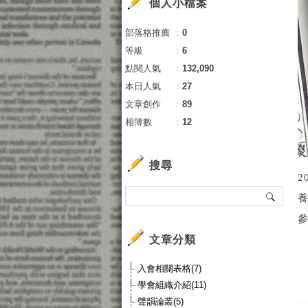
個人小檔案
部落格推薦
：
0
等級
：
6
點閱人氣
：
132,090
本日人氣
：
27
文章創作
：
89
相簿數
：
12
搜尋
參
文章分類
入會相關表格(7)
學會組織介紹(11)
聲韻論叢(5)