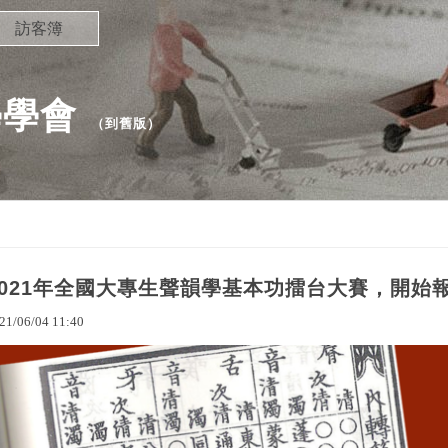
訪客簿
學學會
（
到舊版
）
2021年全國大專生聲韻學基本功擂台大賽，開始
21
/
06
/
04
11
:
40