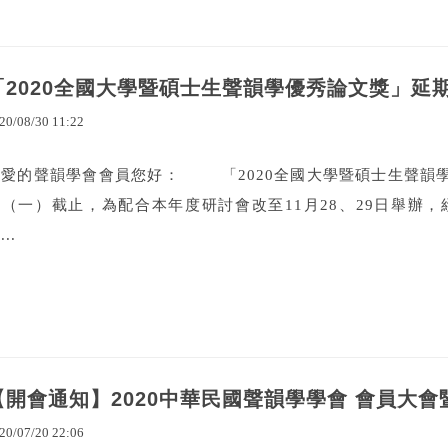
「2020全國大學暨碩士生聲韻學優秀論文獎」延
20
/
08
/
30
11
:
22
敬愛的聲韻學會會員您好： 「2020全國大學暨碩士生聲韻學
日（一）截止，為配合本年度研討會改至11月28、29日舉辦
...
【開會通知】2020中華民國聲韻學學會 會員大
20
/
07
/
20
22
:
06