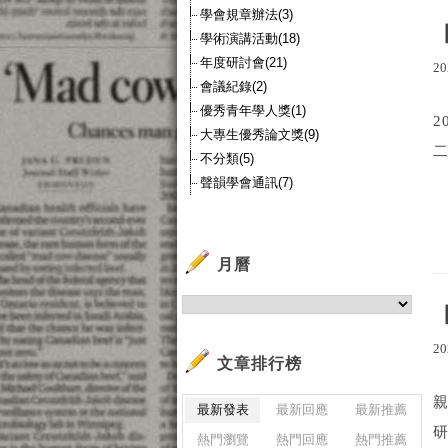
學會規章辦法(3)
學術演講活動(18)
年度研討會(21)
20
會議紀錄(2)
優秀青年學人獎(1)
2
大專生優秀論文獎(9)
二
不分類(5)
聲韻學會通訊(7)
月曆
20
文章排行榜
親
最新發表
最新回應
最新推薦
研
熱門瀏覽
熱門回應
熱門推薦