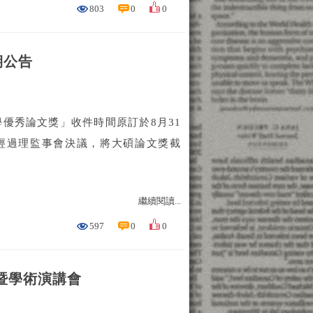
803
0
0
期公告
優秀論文獎」收件時間原訂於8月31
，經過理監事會決議，將大碩論文獎截
繼續閱讀...
597
0
0
會暨學術演講會