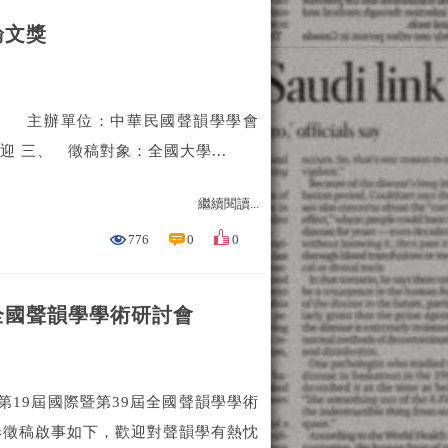
論文獎
 一、 主辦單位：中華民國聲韻學學會
 三、 徵稿對象：全國大學...
繼續閱讀...
776
0
0
全國聲韻學學術研討會
第19屆國際暨第39屆全國聲韻學學術
敬奉徵稿啟事如下，歡迎對聲韻學有熱忱