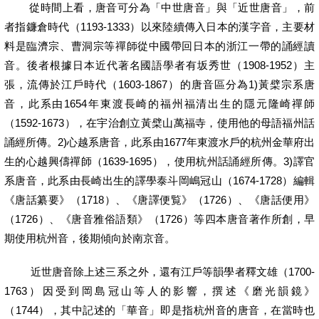
從時間上看，唐音可分為「中世唐音」與「近世唐音」，前
者指鐮倉時代（1193-1333）以來陸續傳入日本的漢字音，主要材
料是臨濟宗、曹洞宗等禪師從中國帶回日本的浙江一帶的誦經讀
音。後者根據日本近代著名國語學者有坂秀世（1908-1952）主
張，流傳於江戶時代（1603-1867）的唐音區分為1)黃檗宗系唐
音，此系由1654年東渡長崎的福州福清出生的隱元隆崎禪師
（1592-1673），在宇治創立黃檗山萬福寺，使用他的母語福州話
誦經所傳。2)心越系唐音，此系由1677年東渡水戶的杭州金華府出
生的心越興儔禪師（1639-1695），使用杭州話誦經所傳。3)譯官
系唐音，此系由長崎出生的譯學泰斗岡嶋冠山（1674-1728）編輯
《唐話纂要》（1718）、《唐譯便覧》（1726）、《唐話便用》
（1726）、《唐音雅俗語類》（1726）等四本唐音著作所創，早
期使用杭州音，後期傾向於南京音。
近世唐音除上述三系之外，還有江戶等韻學者釋文雄（1700-
1763）因受到岡島冠山等人的影響，撰述《磨光韻鏡》
（1744），其中記述的「華音」即是指杭州音的唐音，在當時也