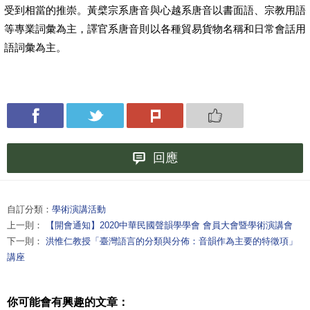
受到相當的推崇。黃檗宗系唐音與心越系唐音以書面語、宗教用語
等專業詞彙為主，譯官系唐音則以各種貿易貨物名稱和日常會話用
語詞彙為主。
回應
自訂分類：
學術演講活動
上一則：
【開會通知】2020中華民國聲韻學學會 會員大會暨學術演講會
下一則：
洪惟仁教授「臺灣語言的分類與分佈：音韻作為主要的特徵項」
講座
你可能會有興趣的文章：