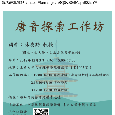
報名表單連結：https://forms.gle/hBQ9vSG9Aqm98ZsYA