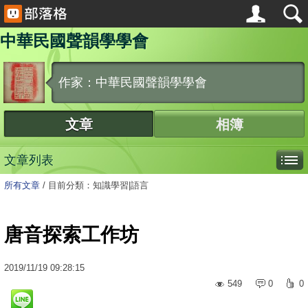
中華民國聲韻學學會
作家：中華民國聲韻學學會
文章
相簿
文章列表
所有文章
/
目前分類：知識學習|語言
唐音探索工作坊
2019
/
11
/
19
09:28:15
549
0
0