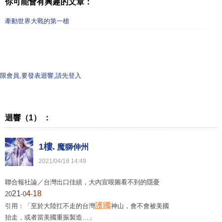
你可能會有興趣的文章：
牽動世界大戰的第一槍
限會員,要發表迴響,請先登入
迴響（1） ：
1樓.
魔獅伸州
2021
/
04
/
18
14
:
49
聯合報社論／台灣出口佳績，大內宣哏圖看不到的隱憂
21
4
18
20
-0
-
護國
引用：「至於大陸扛不走的台灣
神山，會不會被美國
抬走，或者當美國重振製造…」