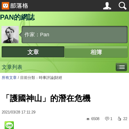
PAN的網誌
作家：Pan
文章
相簿
文章列表
所有文章
/
目前分類：時事評論|財經
「護國神山」的潛在危機
2021
/
03
/
28
17:11:29
6508
1
22