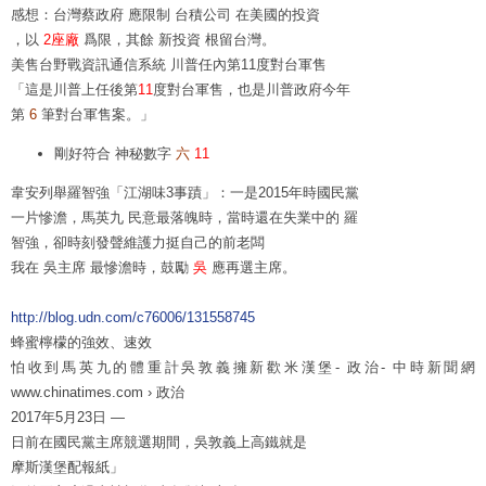
感想：台灣蔡政府 應限制 台積公司 在美國的投資
，以
2座廠
爲限，其餘 新投資 根留台灣。
美售台野戰資訊通信系統 川普任內第11度對台軍售
「這是川普上任後第
11
度對台軍售，也是川普政府今年
第
6
筆對台軍售案。」
剛好符合 神秘數字
六
11
韋安列舉羅智強「江湖味3事蹟」：一是2015年時國民黨
一片慘澹，馬英九 民意最落魄時，當時還在失業中的 羅
智強，卻時刻發聲維護力挺自己的前老闆
我在 吳主席 最慘澹時，鼓勵
吳
應再選主席。
http://blog.udn.com/c76006/131558745
蜂蜜檸檬的強效、速效
怕收到馬英九的體重計吳敦義擁新歡米漢堡- 政治- 中時新聞網
www.chinatimes.com › 政治
2017年5月23日 —
日前在國民黨主席競選期間，吳敦義上高鐵就是
摩斯漢堡配報紙」