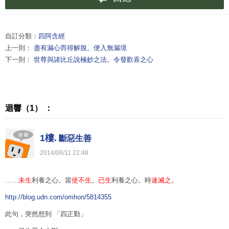
自訂分類：
四阿含經
上一則：
盡有漏心而得解脫。便入無漏境
下一則：
世尊與諸比丘說極妙之法。令發歡喜之心
迴響（1） ：
1樓.
斷惡生善
2014
/
06
/
11
22
:
48
……
未生
利養之心。當
使不生
。
已生
利養之心。時
速滅之
。
http://blog.udn.com/omhon/5814355
此句，突然想到 「四正勤」