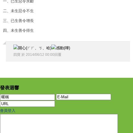
一、已生惡令永斷
二、未生惡令不生
三、已生善令增長
四、未生善令得生
四寶
於
2014
/
06
/
12
00
:
00
回覆
發表迴響
會員登入