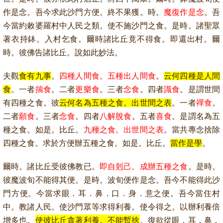
作是念。吾今求此沙門方便。終不果獲。時。
魔復作是念
。吾
今當約敕婆羅村中人民之類。使不施沙門之食。是時。諸聖眾
著衣持鉢。入村乞食。爾時諸比丘竟不得食。即還出村。爾
時。彼佛告諸比丘。說如此妙法。
夫觀
食有九事
。
四種人間食。五種出人間食
。
云何四種是人間
食
。一者
揣食
。二者
更樂食
。三者
念食
。四者
識食
。是謂世間
有四種之食。彼
云何名為五種之食。出世間之表
。一者
禪食
。
二者
願食
。三者
念食
。四者
八解脫食
。五者
喜食
。是謂名為五
種之食。如是。比丘。
九種之食。出世間之表
。當共專念捨除
四種之食。求於方便辦五種之食。如是。比丘。
當作是學
。
爾時。諸比丘受彼佛教已。
即自剋己。成辦五種之食
。是時。
彼魔波旬不能得其便。是時。波旬便作是念。吾今不能得此沙
門方便。今當求眼．耳．鼻．口．身．意之便。吾今當住村
中。教諸人民。使沙門眾等求得利養。使令得之。以辦利養倍
增多也。
使彼比丘貪著利養。不能暫捨
。復欲從眼．耳．鼻．