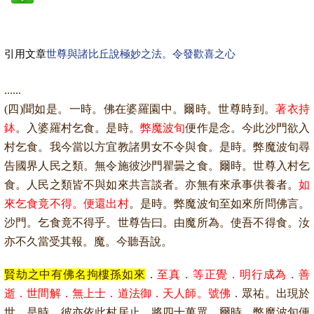
引用文章
世尊與諸比丘說極妙之法。令發歡喜之心
......
(
四
)
聞如是。一時。佛在婆羅園中。爾時。世尊時到。
著衣持
鉢
。入婆羅村乞食。是時。
弊魔波旬
便作是念。今此沙門欲入
村乞食。我今當以方宜教諸男女不令與食。是時。弊魔波旬尋
告國界人民之類。無令施彼沙門瞿曇之食。爾時。世尊入村乞
食。人民之類皆不與如來共言談者。亦無有來承事供養者。
如
來乞食竟不得。便還出村
。是時。弊魔波旬至如來所問佛言。
沙門。乞食竟不得乎。世尊告曰。由魔所為。使吾不得食。汝
亦不久當受其報。魔。今聽吾說。
賢劫之中有佛名拘樓孫如來
．
至真．等正覺．明行成為．善
逝．世間解．無上士．道法御．天人師。號佛
．眾祐。出現於
世。是時。彼亦依此村居止。將四十萬眾。爾時。弊魔波旬便