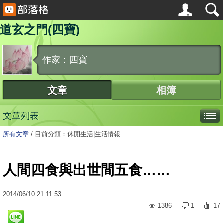
道玄之門(四寶)
作家：四寶
文章
相簿
文章列表
所有文章
/
目前分類：休閒生活|生活情報
人間四食與出世間五食……
2014
/
06
/
10
21:11:53
1386
1
17