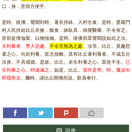
口．身．意得方便乎。
是時。彼佛．聲聞到時。著衣持鉢。入村乞食。是時。婆羅門
村人民供給比丘衣被．飯食．牀臥具．病瘦醫藥。不令有乏。
皆前捉僧伽梨。以物強施。是時。彼佛與眾聲聞說如此之法。
夫利養者。墮人惡趣
。
不令至無為之處
。汝等。比丘。莫趣想
著之心。向於利養。當念捨離。其有比丘著利養者。不成五分
法身。不具戒德。是故。比丘。未生利養之心。當使不生。
已
生利養之心。時速滅之
。如是。比丘。
當作是學。時。魔波旬
即隱形去
。爾時。諸比丘聞佛所說。歡喜奉行。
回應