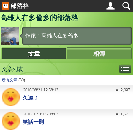
高雄人在多倫多的部落格
作家：高雄人在多倫多
文章
相簿
文章列表
所有文章
(80)
2010
/
08
/
21
12:58:13
2,097
久違了
2010
/
01
/
18
05:08:03
1,571
笑話一則