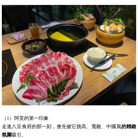
（1）阿芙的第一印象
走進八豆食府的那一刻，會先被它挑高、寬敞、中國風
的精緻
氛圍
吸引。