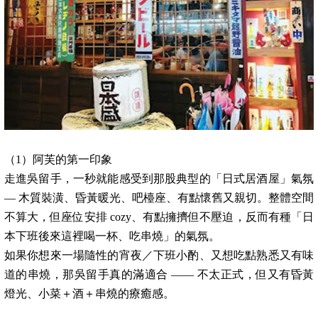
（1）阿芙的第一印象
走進吳留手，一秒就能感受到那股典型的「日式居酒屋」氣氛
— 木質裝潢、昏黃暖光、吧檯座、有點懷舊又親切。整體空間
不算大，但座位安排 cozy、有點擁擠但不壓迫，反而有種「日
本下班後來這裡喝一杯、吃串燒」的氣氛。
如果你想來一場隨性的宵夜／下班小酌、又想吃點熟悉又有味
道的串燒，那吳留手真的滿適合 —— 不太正式，但又有昏黃
燈光、小菜＋酒＋串燒的療癒感。