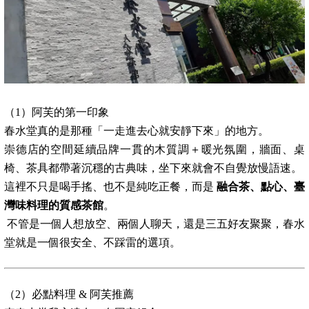
（1）阿芙的第一印象
春水堂真的是那種「一走進去心就安靜下來」的地方。
崇德店的空間延續品牌一貫的木質調＋暖光氛圍，牆面、桌
椅、茶具都帶著沉穩的古典味，坐下來就會不自覺放慢語速。
這裡不只是喝手搖、也不是純吃正餐，而是
融合茶、點心、臺
灣味料理的質感茶館
。
不管是一個人想放空、兩個人聊天，還是三五好友聚聚，春水
堂就是一個很安全、不踩雷的選項。
（2）必點料理 & 阿芙推薦