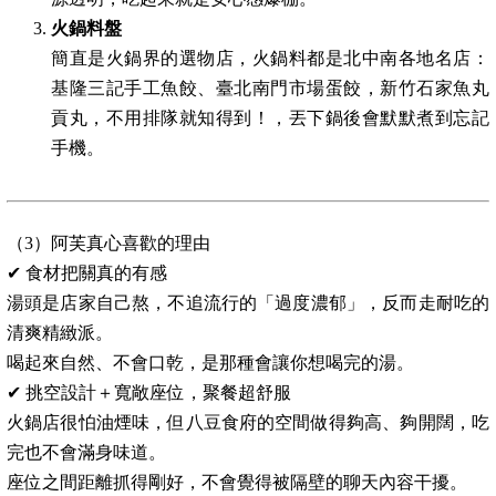
火鍋料盤
簡直是火鍋界的選物店，火鍋料都是北中南各地名店：
基隆三記手工魚餃、臺北南門市場蛋餃，新竹石家魚丸
貢丸，不用排隊就知得到！，丟下鍋後會默默煮到忘記
手機。
（3）阿芙真心喜歡的理由
✔ 食材把關真的有感
湯頭是店家自己熬，不追流行的「過度濃郁」，反而走耐吃的
清爽精緻派。
喝起來自然、不會口乾，是那種會讓你想喝完的湯。
✔ 挑空設計＋寬敞座位，聚餐超舒服
火鍋店很怕油煙味，但八豆食府的空間做得夠高、夠開闊，吃
完也不會滿身味道。
座位之間距離抓得剛好，不會覺得被隔壁的聊天內容干擾。