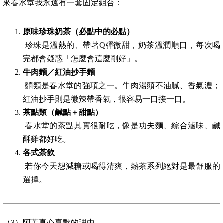
來春水堂我永遠有一套固定組合：
原味珍珠奶茶（必點中的必點）
珍珠是溫熱的、帶著Q彈微甜，奶茶溫潤順口，每次喝
完都會疑惑「怎麼會這麼剛好」。
牛肉麵／紅油抄手麵
麵類是春水堂的強項之一。牛肉湯頭不油膩、香氣濃；
紅油抄手則是微辣帶香氣，很容易一口接一口。
茶點類（鹹點＋甜點）
春水堂的茶點其實很耐吃，像是功夫麵、綜合滷味、鹹
酥雞都好吃。
各式茶飲
若你今天想減糖或喝得清爽，熱茶系列絕對是最舒服的
選擇。
（3）阿芙真心喜歡的理由