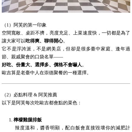
（1）阿芙的第一印象
空間寬敞、桌距不擠，亮度充足、上菜速度快，一切都是為了
讓大家可以
吃得爽、聊得開心
。
它不是浮誇派，不是網美店，但卻是很多臺中家庭、逢年過
節、親戚聚會的口袋名單——
好吃、份量大、選擇多、價格不會嚇人
。
歐吉算是老臺中人在崇德聚餐的一種選擇。
（2）必點料理 & 阿芙推薦
以下是阿芙每次吃歐吉都會點的菜色：
檸檬雞腿排飯
辣度溫和，醬香明顯，配白飯會直接毀壞你的減肥計