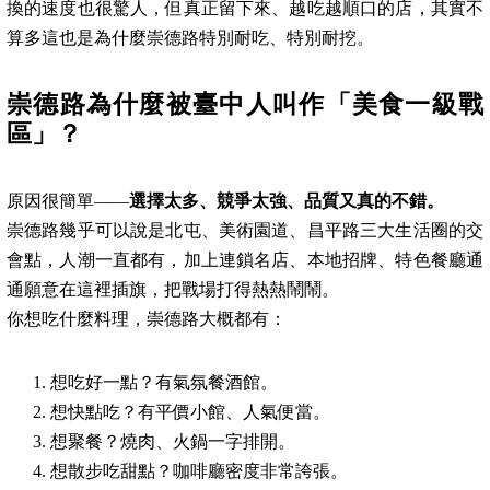
換的速度也很驚人，但真正留下來、越吃越順口的店，其實不
算多這也是為什麼崇德路特別耐吃、特別耐挖。
崇德路為什麼被臺中人叫作「美食一級戰
區」？
原因很簡單——
選擇太多、競爭太強、品質又真的不錯。
崇德路幾乎可以說是北屯、美術園道、昌平路三大生活圈的交
會點，人潮一直都有，加上連鎖名店、本地招牌、特色餐廳通
通願意在這裡插旗，把戰場打得熱熱鬧鬧。
你想吃什麼料理，崇德路大概都有：
想吃好一點？有氣氛餐酒館。
想快點吃？有平價小館、人氣便當。
想聚餐？燒肉、火鍋一字排開。
想散步吃甜點？咖啡廳密度非常誇張。