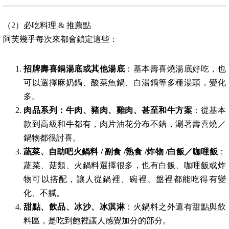
（2）必吃料理 & 推薦點
阿芙幾乎每次來都會鎖定這些：
招牌壽喜鍋湯底或其他湯底
：基本壽喜燒湯底好吃，也
可以選擇麻奶鍋、酸菜魚鍋、白湯鍋等多種湯頭，變化
多。
肉品系列：牛肉、豬肉、雞肉、甚至和牛方案
：從基本
款到高級和牛都有，肉片油花分布不錯，涮著壽喜燒／
鍋物都很討喜。
蔬菜、自助吧火鍋料 / 副食 /熟食 /炸物 /白飯／咖哩飯
：
蔬菜、菇類、火鍋料選擇很多，也有白飯、咖哩飯或炸
物可以搭配，讓人從鍋裡、碗裡、盤裡都能吃得有變
化、不膩。
甜點、飲品、冰沙、冰淇淋
：火鍋料之外還有甜點與飲
料區，是吃到飽裡讓人感覺加分的部分。