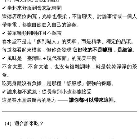
✔ 坐起來舒服到會忘記時間
崇德店座位夠寬，光線也很柔，不論聊天、討論事情或一個人
帶筆電，都能自然進入自己的節奏。
✔ 菜單種類剛剛好且不踩雷
春水堂不是走「多到嚇人」的菜單，而是精準、穩定的品項。
每道都看起來樸實，但你會發現
它好吃的不是噱頭，是細節
。
✔ 風味是「臺灣味＋現代茶館」的完美平衡
不會太重、不會太油，也沒有複雜調味，就是乾乾淨淨的茶
食。
吃完身體沒有負擔，是那種「舒服感」很強的餐廳。
✔ 誰來都不尷尬：從長輩到小孩都能接受
這是春水堂最厲害的地方 ——
誰你都可以帶來這裡。
（4）適合誰來吃？