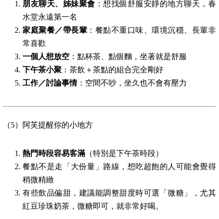
朋友聊天、姊妹聚會
：想找個舒服安靜的地方聊天，春
水堂永遠第一名
家庭聚餐／帶長輩
：餐點不重口味、環境沉穩、長輩非
常喜歡
一個人想放空
：點杯茶、點個麵，坐著就是舒服
下午茶小聚
：茶飲＋茶點的組合完全剛好
工作／討論事情
：空間不吵，坐久也不會有壓力
（5）阿芙提醒你的小地方
熱門時段容易客滿
（特別是下午茶時段）
餐點不是走「大份量」路線，想吃超飽的人可能會覺得
稍微精緻
有些飲品偏甜，建議能調整甜度時可選「微糖」，尤其
紅豆珍珠奶茶，微糖即可，就非常好喝。