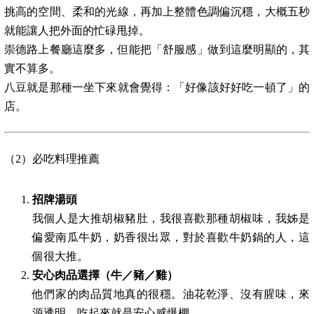
挑高的空間、柔和的光線，再加上整體色調偏沉穩，大概五秒
就能讓人把外面的忙碌甩掉。
崇德路上餐廳這麼多，但能把「舒服感」做到這麼明顯的，其
實不算多。
八豆就是那種一坐下來就會覺得：「好像該好好吃一頓了」的
店。
（2）必吃料理推薦
招牌湯頭
我個人是大推胡椒豬肚，我很喜歡那種胡椒味，我姊是
偏愛南瓜牛奶，奶香很出眾，對於喜歡牛奶鍋的人，這
個很大推。
安心肉品選擇（牛／豬／雞）
他們家的肉品質地真的很穩。油花乾淨、沒有腥味，來
源透明，吃起來就是安心感爆棚。