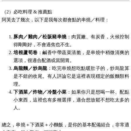
（2）必吃料理 & 推薦點
阿芙去了幾次，以下是我每次都會點的串燒／料理：
豚肉／雞肉／松阪豬串燒
：肉質嫩、有炭香，火候控制
得剛剛好，不會過焦也不生。
培根蘆筍卷
：鹹香中帶蔬菜清脆，是串燒中稍微清爽的
選項，很適合配酒或當開胃。
烏龍麵／炒烏龍
：吃完串燒想吃點暖肚子的，炒烏龍算
是不錯的收尾。有人評論它是這裡表現穩定的飯麵類料
理。
下酒菜／炸物／冷盤小菜
：如果你只是想喝一杯、配點
小東西，這裡也有多種選擇，適合想放鬆不想吃太多的
人。
總之，串燒＋下酒菜＋小麵飯，是你的基本配備組合，非常適