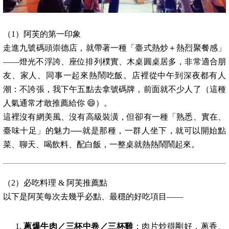
（1）阿芙的第一印象
走進九號碼頭崇德店，就帶著一種「臺式熱炒＋熱烈聚餐感」
——燈光不浮誇、座位排列樸實、木桌圓桌居多，非常適合朋
友、家人、同事一起來熱鬧吃飯。店裡從中午到深夜都有人
潮：不誇張，我下午五點去拿號碼牌，前面就不少人了（這種
人氣通常才敢推薦給你 😄）。
這裡沒有網美風、沒有高級裝潢，但卻有一種「熟悉、實在、
臺味十足」的魅力──就是那種，一群人坐下，就可以開始點
菜、聊天、喝飲料、配白飯，一整桌就熱熱鬧鬧起來。
（2）必吃料理 & 阿芙推薦點
以下是阿芙每次去幾乎必點、最穩的好吃項目——
蔥爆牛肉／三杯中卷／三杯雞
：肉片炒得剛好，蔥香、