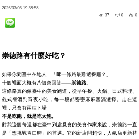
2026
/
03
/
03
19:38:58
37
0
0
崇德路有什麼好吃？
如果你問臺中在地人：「哪一條路最難選餐廳？」
十個裡面大概有八個會回答——
崇德路
。
這條路真的像臺中的美食跑道，從早午餐、火鍋、日式料理、
義式餐酒到宵夜小吃，每一段都密密麻麻塞滿選擇。走在這
裡，只會有兩種下場：
不是吃飽，就是吃太飽。
對我這個每週都在臺中到處覓食的美食作家來說，崇德路一直
是「想挑戰胃口時」的首選。它的新店開超快，人氣店更新替