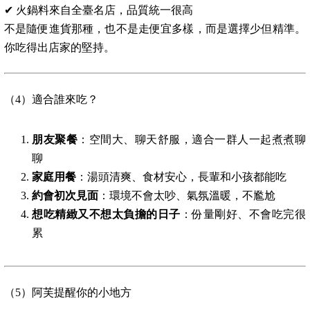
✔ 火鍋料來自全臺名店，品質統一很高
不是隨便進貨那種，也不是走便宜多樣，而是選擇少但精準。
你吃得出店家的堅持。
（4）適合誰來吃？
朋友聚餐
：空間大、聊天舒服，適合一群人一起煮煮聊
聊
家庭用餐
：湯頭清爽、食材安心，長輩和小孩都能吃
約會初次見面
：環境不會太吵、氣氛溫暖，不尷尬
想吃精緻又不想太負擔的日子
：份量剛好、不會吃完很
累
（5）阿芙提醒你的小地方