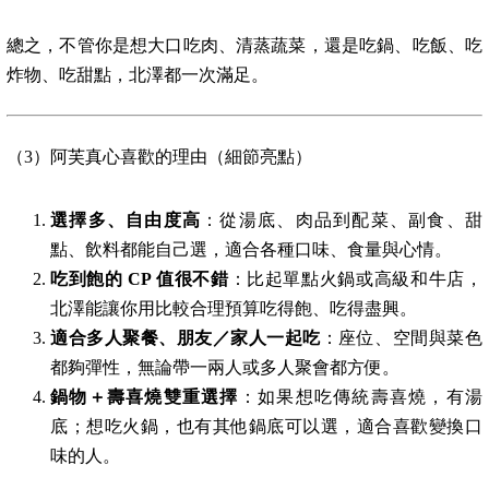
總之，不管你是想大口吃肉、清蒸蔬菜，還是吃鍋、吃飯、吃
炸物、吃甜點，北澤都一次滿足。
（3）阿芙真心喜歡的理由（細節亮點）
選擇多、自由度高
：從湯底、肉品到配菜、副食、甜
點、飲料都能自己選，適合各種口味、食量與心情。
吃到飽的 CP 值很不錯
：比起單點火鍋或高級和牛店，
北澤能讓你用比較合理預算吃得飽、吃得盡興。
適合多人聚餐、朋友／家人一起吃
：座位、空間與菜色
都夠彈性，無論帶一兩人或多人聚會都方便。
鍋物＋壽喜燒雙重選擇
：如果想吃傳統壽喜燒，有湯
底；想吃火鍋，也有其他鍋底可以選，適合喜歡變換口
味的人。