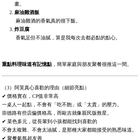
畫。
麻油雞酒飯
麻油雞酒的香氣真的很下飯。
炸豆腐
香氣足但不油膩，算是我每次去都必點的點心。
重點料理味道有記憶點
，簡單家庭與朋友聚餐很推這一間。
（3）阿芙真心喜歡的理由（細節亮點）
✔ 價格實在，CP值非常高
一桌人一起點，不會有「吃不飽」或「太貴」的壓力。
崇德路有些店偏價格高，而歐吉就像親民版救星。
✔ 菜色多元，從長輩到小孩都能找到喜歡的
不會太複雜、不會太油膩，是那種大家都能接受的熟悉味道。
✔ 聚餐氣氛超友善