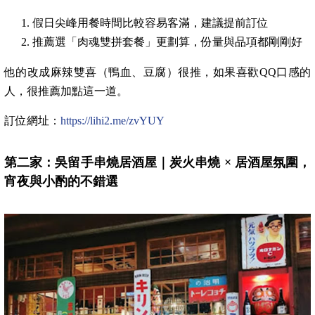
假日尖峰用餐時間比較容易客滿，建議提前訂位
推薦選「肉魂雙拼套餐」更劃算，份量與品項都剛剛好
他的改成麻辣雙喜（鴨血、豆腐）很推，如果喜歡QQ口感的
人，很推薦加點這一道。
訂位網址：
https://lihi2.me/zvYUY
第二家：吳留手串燒居酒屋｜炭火串燒 × 居酒屋氛圍，
宵夜與小酌的不錯選