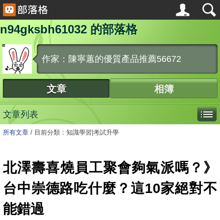
n94gksbh61032 的部落格
作家：陳寧蕙的優質產品推薦56672
文章
相簿
文章列表
所有文章
/
目前分類：知識學習|考試升學
北澤壽喜燒員工聚會夠氣派嗎？》
台中崇德路吃什麼？這10家絕對不
能錯過