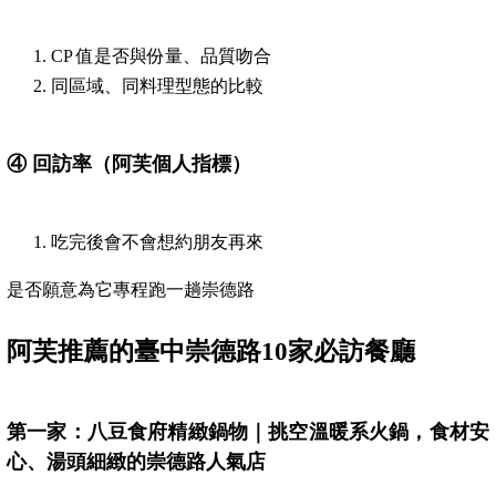
CP 值是否與份量、品質吻合
同區域、同料理型態的比較
④
回訪率（阿芙個人指標）
吃完後會不會想約朋友再來
是否願意為它專程跑一趟崇德路
阿芙推薦的臺中崇德路10家必訪餐廳
第一家：八豆食府精緻鍋物｜挑空溫暖系火鍋，食材安
心、湯頭細緻的崇德路人氣店