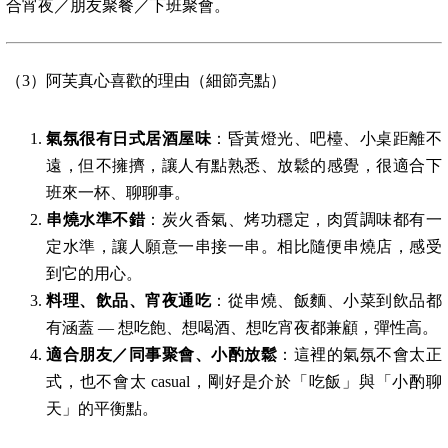
合宵夜／朋友聚餐／下班聚會。
（3）阿芙真心喜歡的理由（細節亮點）
氣氛很有日式居酒屋味
：昏黃燈光、吧檯、小桌距離不
遠，但不擁擠，讓人有點熟悉、放鬆的感覺，很適合下
班來一杯、聊聊事。
串燒水準不錯
：炭火香氣、烤功穩定，肉質調味都有一
定水準，讓人願意一串接一串。相比隨便串燒店，感受
到它的用心。
料理、飲品、宵夜通吃
：從串燒、飯麵、小菜到飲品都
有涵蓋 — 想吃飽、想喝酒、想吃宵夜都兼顧，彈性高。
適合朋友／同事聚會、小酌放鬆
：這裡的氣氛不會太正
式，也不會太 casual，剛好是介於「吃飯」與「小酌聊
天」的平衡點。