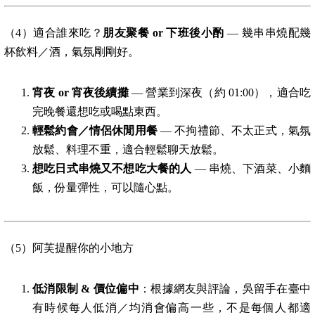
（4）適合誰來吃？
朋友聚餐 or 下班後小酌
— 幾串串燒配幾
杯飲料／酒，氣氛剛剛好。
宵夜 or 宵夜後續攤
— 營業到深夜（約 01:00），適合吃
完晚餐還想吃或喝點東西。
輕鬆約會／情侶休閒用餐
— 不拘禮節、不太正式，氣氛
放鬆、料理不重，適合輕鬆聊天放鬆。
想吃日式串燒又不想吃大餐的人
— 串燒、下酒菜、小麵
飯，份量彈性，可以隨心點。
（5）阿芙提醒你的小地方
低消限制 & 價位偏中
：根據網友與評論，吳留手在臺中
有時候每人低消／均消會偏高一些，不是每個人都適