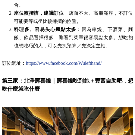
合。
座位較擁擠，建議訂位
：店面不大、高朋滿座，不訂位
可能要等或坐比較擁擠的位置。
料理多、容易失心瘋點太多
：因為串燒、下酒菜、麵
飯、飲品選擇很多，剛看到菜單很容易點太多。想吃飽
也想吃巧的人，可以先抓預算／先決定主軸。
訂位網址：
https://www.facebook.com/Wulefthand/
第三家：北澤壽喜燒｜壽喜燒吃到飽＋豐富自助吧，想
吃什麼就吃什麼