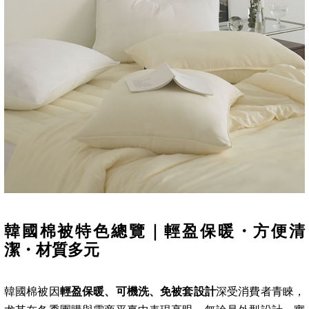
韓國棉被特色總覽｜輕盈保暖・方便清
潔・材質多元
韓國棉被因
輕盈保暖、可機洗、免被套設計
深受消費者青睞，