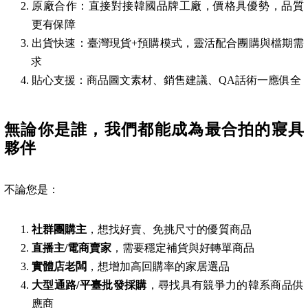
原廠合作：直接對接韓國品牌工廠，價格具優勢，品質
更有保障
出貨快速：臺灣現貨+預購模式，靈活配合團購與檔期需
求
貼心支援：商品圖文素材、銷售建議、QA話術一應俱全
無論你是誰，我們都能成為最合拍的寢具
夥伴
不論您是：
社群團購主
，想找好賣、免挑尺寸的優質商品
直播主/電商賣家
，需要穩定補貨與好轉單商品
實體店老闆
，想增加高回購率的家居選品
大型通路/平臺批發採購
，尋找具有競爭力的韓系商品供
應商