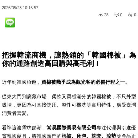
2026
/
05
/
23
10:15:57
28
0
0
把握韓流商機，讓熱銷的「韓國棉被」為
你的通路創造高回購與高毛利！
近年到韓國旅遊，
買棉被幾乎成為觀光客的必備行程之一
。
從東大門到廣藏市場，柔軟又質感滿分的韓國棉被，不只外型
吸睛，更因為可直接使用、整件可機洗等實用特性，廣受臺灣
消費者喜愛。
看準這波需求熱潮，
嵩昊國際貿易有限公司
專注代理與引進優
質韓國寢具，將韓國熱門的
棉被、床包、枕套、涼墊
等產品正