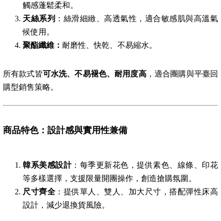
觸感蓬鬆柔和。
天絲系列
：絲滑細緻、高透氣性，適合敏感肌與高溫氣
候使用。
聚酯纖維：
耐磨性、快乾、不易縮水。
所有款式皆
可水洗、不易褪色、耐用度高
，適合團購與平臺回
購型銷售策略。
商品特色：設計感與實用性兼備
韓系美感設計
：每季更新花色，提供素色、線條、印花
等多樣選擇，支援限量開團操作，創造搶購氛圍。
尺寸齊全
：提供單人、雙人、加大尺寸，搭配彈性床高
設計，減少退換貨風險。