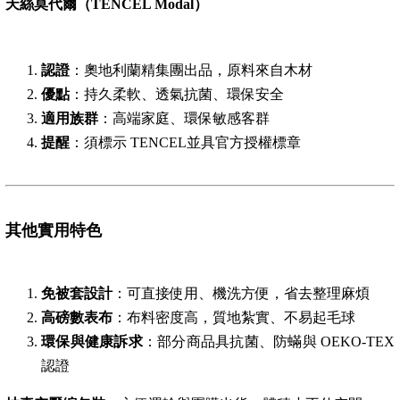
天絲莫代爾（TENCEL Modal）
認證
：奧地利蘭精集團出品，原料來自木材
優點
：持久柔軟、透氣抗菌、環保安全
適用族群
：高端家庭、環保敏感客群
提醒
：須標示 TENCEL並具官方授權標章
其他實用特色
免被套設計
：可直接使用、機洗方便，省去整理麻煩
高磅數表布
：布料密度高，質地紮實、不易起毛球
環保與健康訴求
：部分商品具抗菌、防蟎與 OEKO-TEX
認證