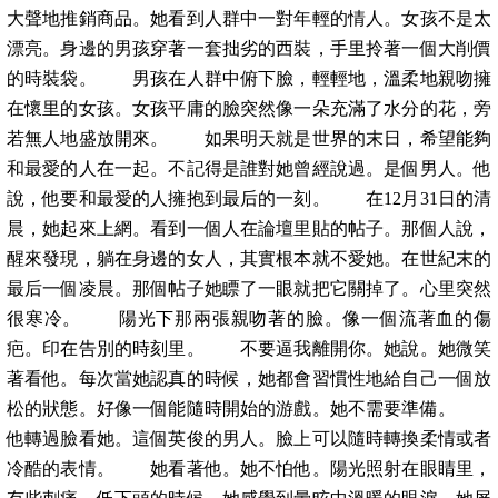
大聲地推銷商品。她看到人群中一對年輕的情人。女孩不是太
漂亮。身邊的男孩穿著一套拙劣的西裝，手里拎著一個大削價
的時裝袋。 男孩在人群中俯下臉，輕輕地，溫柔地親吻擁
在懷里的女孩。女孩平庸的臉突然像一朵充滿了水分的花，旁
若無人地盛放開來。 如果明天就是世界的末日，希望能夠
和最愛的人在一起。不記得是誰對她曾經說過。是個男人。他
說，他要和最愛的人擁抱到最后的一刻。 在12月31日的清
晨，她起來上網。看到一個人在論壇里貼的帖子。那個人說，
醒來發現，躺在身邊的女人，其實根本就不愛她。在世紀末的
最后一個凌晨。那個帖子她瞟了一眼就把它關掉了。心里突然
很寒冷。 陽光下那兩張親吻著的臉。像一個流著血的傷
疤。印在告別的時刻里。 不要逼我離開你。她說。她微笑
著看他。每次當她認真的時候，她都會習慣性地給自己一個放
松的狀態。好像一個能隨時開始的游戲。她不需要準備。
他轉過臉看她。這個英俊的男人。臉上可以隨時轉換柔情或者
冷酷的表情。 她看著他。她不怕他。陽光照射在眼睛里，