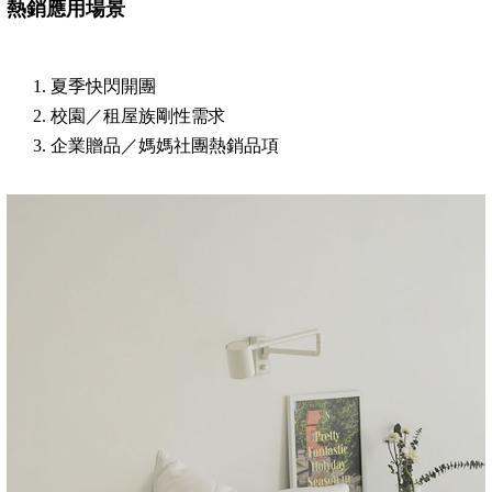
熱銷應用場景
夏季快閃開團
校園／租屋族剛性需求
企業贈品／媽媽社團熱銷品項