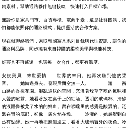
銷素材，幫助通路夥伴無縫接軌，快速打入目標市場。
無論你是家具門市、百貨專櫃、電商平臺，還是社群團媽，我
們都能依照你的通路模式，提供靈活的合作方案。
現在就聯絡我們，索取韓國寢具系列目錄與代理資訊，讓你的
通路與品牌，同步擁有來自韓國的柔軟美學與機能科技。
好寢具不再遙遠，也讓每一次合作，都更有溫度。
安妮寶貝：末世愛情 世界的末日。她再次聽到他的聲
音。 她轉過身去。發現后面空無一人。 ——題 衡
山路的香樟花園。混亂逼仄的空間，充溢著煙草辛辣的氣味和
人聲的喧囂。她看著放在桌子上的紅酒。透明的玻璃杯。清醇
的液體像被兌了水的的鮮血。留在喉嚨里的感覺是酸澀的。泛
濫在胃的底部，卻像一簇火焰在燒。 逐漸的，她感覺到自
己有點醉。她一再地把臉側過去，看著大玻璃窗外的夜色。冷