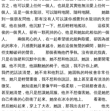
言之，他可以愛上任何一個人。也就是其實他無法愛上任何一
個人。這是一個水龍頭。可以隨時地開。隨時地關。 她聽
到一個朋友問他，那有沒有人可以讓你感覺到水龍頭的失控
呢。他在抽煙。他沉默了一下。然后輕輕地搖頭。 這樣英
俊的一個男人。卻有一顆死掉的心。他是和她如此相似的一個
人。 兩個死心的人，在一起希望彼此能夠取暖。卻因為彼
此的寒冷。只感覺到越來越冷。她在這個無聲的瞬間，聽到一
些支離破碎的聲音。 那個夜晚他們爭執。沒有彼此指責。
只是在強硬和沉默中抗衡。她不想和他說話。她說，她要開電
腦。他不同意。他踢翻她的椅子。他說，我不許你上網。
我們把話談清楚。她不肯和他對話。她固執的時候會非常任
性。她只是輕聲重復，我不想和你說話。臉上甚至還有淡淡的
微笑。 她知道她只要像平時一樣柔順，一切就都會過去。
甚至她清楚，他只是想讓她屈服。他并不想傷害她。但是她把
自己疼痛的心防衛了起來。她坐在冰冷的地上。 看著他。
然后她站起來，穿上了大衣。她說，那我出去好了。 他光