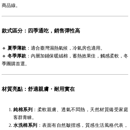
商品線。
款式區分：四季通吃，銷售彈性高
🔹
夏季薄款
：適合臺灣濕熱氣候，冷氣房也適用。
🔹
冬季厚款
：內層加鋪保暖絨棉，蓄熱效果佳，觸感柔軟，冬
季團購首選。
材質亮點：舒適親膚・耐用實在
純棉系列
：柔軟親膚、透氣不悶熱，天然材質備受家庭
客群青睞。
水洗棉系列
：表面有自然皺摺感，質感生活風格代表，