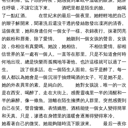
有些刺痛。低下頭的時候，她感覺到暈眩中溫暖的眼淚。她屏
住呼吸，不讓它流下來。 酒吧里都是陌生的臉。 她喝
了一點紅酒。 在世紀末的最后一個夜里。她輕輕地把自己
的辮子解開來，聞著洗后還沒干透的發絲散發出凜冽的清香。
這個夜里，她和身邊任何一個女子一樣。衣錦夜行。抹著閃亮
的銀粉和唇膏。除了愛情。 她聽到一個女孩的聲音。女孩
說，你相信有真愛嗎。她說，她相信。 不相信愛情。卻相
信世界的某一處有一個人。一直等在那里。只是不知道會何時
何地出現。總是快樂而孤獨地等著他。也許這樣就可以過了一
生。 說了很多話。在一個陌生人面前。似乎是醉了。每一
個人都以為她會是一個沉溺于抽煙喝酒的女子。可是她不是。
她的外表異常的素。是純白的。 她對女孩說，唯一的一次
是在西安。喝醉了。走在大街上。感覺靈魂里一半的清醒和一
半的麻醉。像一條魚。游離在陌生擁擠的人群里。突然感覺到
自己在笑。聲音慵懶。表情嬌憨。酒精能使一個女人變得簡單
和天真。只是，滲透在身體里的溫暖會逐漸得變得寒冷。
她看著自己的微笑。她能夠隨時流下眼淚來。 最后一夜你