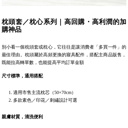
枕頭套／枕心系列｜高回購・高利潤的加
購神品
別小看一個枕頭套或枕心，它往往是讓消費者「多買一件」的
最佳理由。枕頭屬於高頻更換的寢具配件，搭配主商品販售，
既能拉高轉單數，也能提高平均訂單金額
尺寸標準，通用搭配
適用市售主流枕芯（50×70cm）
多款素色／印花／刺繡設計可選
親膚材質，清洗便利