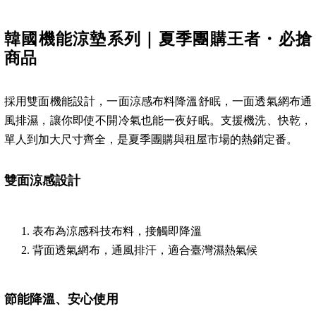
韓國機能涼墊系列｜夏季團購王者・必搶
商品
採用雙面機能設計，一面涼感布料降溫舒眠，一面透氣網布通
風排濕，讓你即使不開冷氣也能一夜好眠。支援機洗、快乾，
單人到加大尺寸齊全，是夏季團購與租屋市場的熱銷定番。
雙面涼感設計
表布為涼感科技布料，接觸即降溫
背面透氣網布，通風排汗，適合臺灣濕熱氣候
節能降溫、安心使用