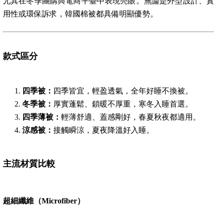
尤其在冬季團購與電商平臺中表現亮眼。無論是外型設計、實
用性或環保訴求，韓國棉被都具備明顯優勢。
款式區分
四季被：
四季皆宜，輕盈透氣，全年好睡不換被。
冬季被：
厚實蓬鬆、鎖暖不厚重，寒冬入睡首選。
四季薄被：
輕薄舒適、蓋感剛好，春夏秋夜都適用。
涼感被：
接觸瞬涼，夏夜降溫好入睡。
主流材質比較
超細纖維（Microfiber）