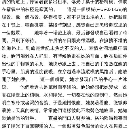
清的街道上，停留著很多出租車。落光了葉子的梧桐樹。伸展
在霧氣中的枝椏是寂寞的。 這是一個模糊(www.lz13.cn)的
場景。像一個布景。搭得很美，卻不見該出場的人。她把臉擱
在手臂上。獨自微笑。某段時刻里，感覺自己是黑暗劇院里的
一個觀眾。 她等著一場戲上演。最后卻發現自己看錯了時
間。只剩下等待。 午后的冬日陽光很溫暖。在擁擠不堪的
淮海路上。到處是世紀末焦灼不安的人。表情空洞地瘋狂購
物。他們混雜在人群里。有時候他走在她的前面，他在后面伸
出他的手輕微的示意。她快步跟上去，把自己的手指放在他的
手心里。肌膚的溫度很暖。在穿越過車流縱橫的馬路后，他放
開了她的手。 這一個瞬間。她才發現自己的手心一片冰
涼。 他們看過去是疏離而平淡的。他始終想把她變成一盆
養在陽臺上的植物。水和陽光。一切都在他的控制中。然而她
明白寒冷或者渴的含義。于是她憎恨他。她笑著看他。微微仰
著臉，天真的表情。常常他們這樣彼此不動聲色地較量。她知
道她是他的對手。 百盛的門口人聲鼎沸。搭的臨時舞臺圍
滿了陽光下百無聊賴的人。一個戴著紫色假發的女人在舞臺上