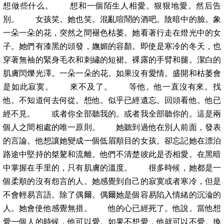
想做些什么。 想和一個陌生人相愛。狠狠地愛。然后告
別。 女孩笑。她也笑。混亂喧鬧的酒吧。陰暗中的臉。象
一朵一朵的花，突然之間褪色枯萎。她看著行走在燈光中的女
子。她們有漆黑的頭發，嫵媚的容顏。即使是寒冷的冬天，也
穿著無袖的緊身毛衣和刺繡的短裙。裸露的手臂和腿。潔白的
肌膚閃爍光澤。一朵一朵的花。如果沒有愛情。盛開和枯萎會
是如此寂寞。 來不及了。 等他。他一直沒有來。找
他。不知道何去何從。想他。似乎已經遺忘。回頭看他。他已
經不見。 或者你全部聽我的。或者我全部聽你的。這是兩
個人之間相處的唯一原則。 她聽到過他在別人前面，發表
的言論。他想讓她變成一個低眉順目的女孩。卻忘記她在漂泊
路途中堅持的桀驁和流離。他們不清楚彼此是否相愛。在黑暗
中掌握在手里的，只有肌膚的溫度。 很多時候，她都是一
個柔順的沒有怨言的人。她感覺到自己的寂寞或者寒冷，但是
不會輕易言語。除了偶爾。偶爾她是個容易陷入情緒的沉淪的
人。她會使他感覺無措。 他的心已經死了。他說。當他想
愛一個人的時候，他可以愛。如果不想愛，他就可以不愛。換