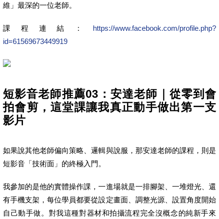
維」最深的一位老師。
課程連結：
https://www.facebook.com/profile.php?
id=61569673449919
短影音老師推薦03：安達老師｜從零到會
拍會剪，這堂課讓我真正動手做出第一支
影片
如果說其他老師偏向策略、邏輯與說服，那安達老師的課程，則是
短影音「技術面」的終極入門。
我參加的是他的實體操作課，一進場就是一排腳架、一堆燈光、還
有手機支架，每位學員都要從設定畫面、調整光源、設置角度開始
自己動手做。對我這種對器材和拍攝流程完全沒概念的純新手來