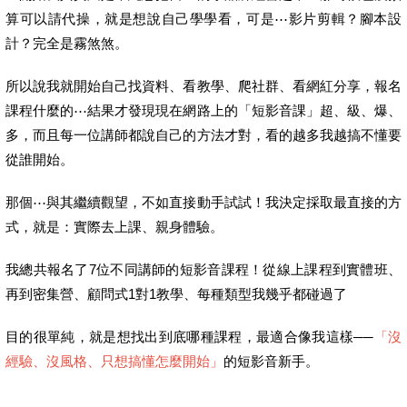
算可以請代操，就是想說自己學學看，可是⋯影片剪輯？腳本設
計？完全是霧煞煞。
所以說我就開始自己找資料、看教學、爬社群、看網紅分享，報名
課程什麼的⋯結果才發現現在網路上的「短影音課」超、級、爆、
多，而且每一位講師都說自己的方法才對，看的越多我越搞不懂要
從誰開始。
那個⋯與其繼續觀望，不如直接動手試試！我決定採取最直接的方
式，就是：實際去上課、親身體驗。
我總共報名了7位不同講師的短影音課程！從線上課程到實體班、
再到密集營、顧問式1對1教學、每種類型我幾乎都碰過了
目的很單純，就是想找出到底哪種課程，最適合像我這樣──
「沒
經驗、沒風格、只想搞懂怎麼開始」
的短影音新手。