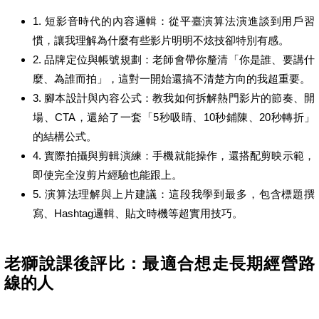
1. 短影音時代的內容邏輯：從平臺演算法演進談到用戶習
慣，讓我理解為什麼有些影片明明不炫技卻特別有感。
2. 品牌定位與帳號規劃：老師會帶你釐清「你是誰、要講什
麼、為誰而拍」，這對一開始還搞不清楚方向的我超重要。
3. 腳本設計與內容公式：教我如何拆解熱門影片的節奏、開
場、CTA，還給了一套「5秒吸睛、10秒鋪陳、20秒轉折」
的結構公式。
4. 實際拍攝與剪輯演練：手機就能操作，還搭配剪映示範，
即使完全沒剪片經驗也能跟上。
5. 演算法理解與上片建議：這段我學到最多，包含標題撰
寫、Hashtag邏輯、貼文時機等超實用技巧。
老獅說課後評比：最適合想走長期經營路
線的人