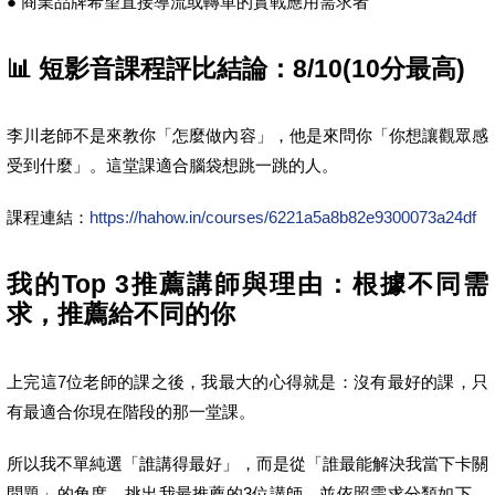
● 商業品牌希望直接導流或轉單的實戰應用需求者
📊 短影音課程評比結論：8/10(10分最高)
李川老師不是來教你「怎麼做內容」，他是來問你「你想讓觀眾感
受到什麼」。這堂課適合腦袋想跳一跳的人。
課程連結：
https://hahow.in/courses/6221a5a8b82e9300073a24df
我的Top 3推薦講師與理由：根據不同需
求，推薦給不同的你
上完這7位老師的課之後，我最大的心得就是：沒有最好的課，只
有最適合你現在階段的那一堂課。
所以我不單純選「誰講得最好」，而是從「誰最能解決我當下卡關
問題」的角度，挑出我最推薦的3位講師，並依照需求分類如下，