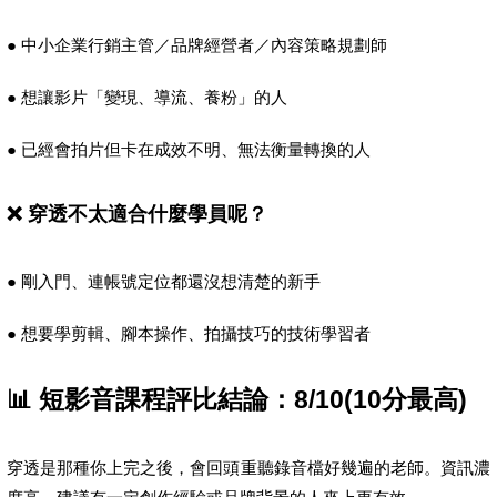
● 中小企業行銷主管／品牌經營者／內容策略規劃師
● 想讓影片「變現、導流、養粉」的人
● 已經會拍片但卡在成效不明、無法衡量轉換的人
❌ 穿透不太適合什麼學員呢？
● 剛入門、連帳號定位都還沒想清楚的新手
● 想要學剪輯、腳本操作、拍攝技巧的技術學習者
📊 短影音課程評比結論：8/10(10分最高)
穿透是那種你上完之後，會回頭重聽錄音檔好幾遍的老師。資訊濃