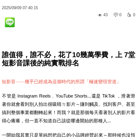
2025
/
09
/
09
07:40:15
43
0
0
誰值得，誰不必，花了10幾萬學費，上 7堂
短影音課後的純實戰排名
短影音⋯⋯幾乎已經成為這個時代的所謂「極速變現管道」
不管是 Instagram Reels﹐YouTube Shorts...還是 TikTok ，滑著滑
著你就會看到別人拍出很吸睛ㄉ影片～賺到觸及、找到客戶、甚至
搞到整個事業都翻轉起來！而我？就是那個每天看著別人的影片看
得心癢癢，但一直不知道自己該從哪邊開始的那種人...
一開始我其實只是單純想把自己的小品牌經營起來～那時候也沒預