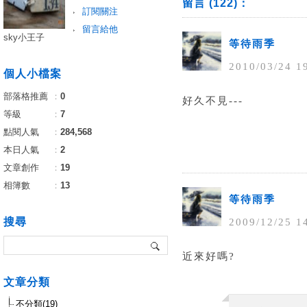
留言 (122)：
訂閱關注
留言給他
sky小王子
等待雨季
2010
/
03
/
24
1
個人小檔案
部落格推薦
：
0
好久不見---
等級
：
7
點閱人氣
：
284,568
本日人氣
：
2
文章創作
：
19
相簿數
：
13
等待雨季
搜尋
2009
/
12
/
25
1
近來好嗎?
文章分類
不分類(19)