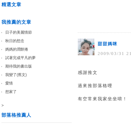
精選文章
我推薦的文章
日子的美麗情節
秋日的想念
甜甜媽咪
媽媽的潤餅捲
2009
/
03
/
31
2
試著完成平凡的夢
期待我的書出版
感謝推文
我變了(舊文)
愛情
過來推部落格哩
想家了
有空常來我家坐坐唷！
>
部落格推薦人