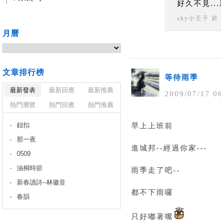
好久不見...
sky小王子
於
月曆
文章排行榜
等待雨季
最新發表
最新回應
最新推薦
2009
/
07
/
17
0
熱門瀏覽
熱門回應
熱門推薦
鈕扣
早上上班前
那一夜
進城邦--經過你家---
0509
油桐時節
雨季走了吧--
新春讀詩--林徽音
都不下雨囉
春韻
只好嘟著嘴