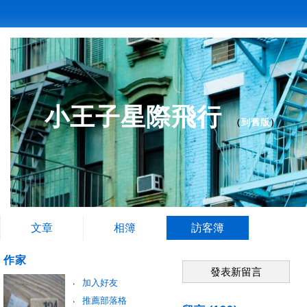
小王子星際飛行
（
到舊版
）
文章
相簿
訪客簿
作家
發表新留言
加入好友
推薦部落格