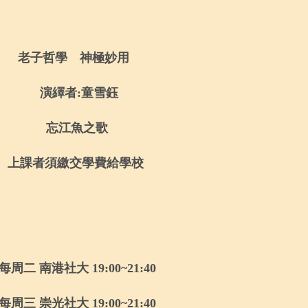
老子哲學 神極妙用
演繹者
:
童雪鈺
忘江魚之歌
上課者須繳交學費給學校
每周二 南港社大
19:00~21:40
每周三 崇光社大
19:00~21:40