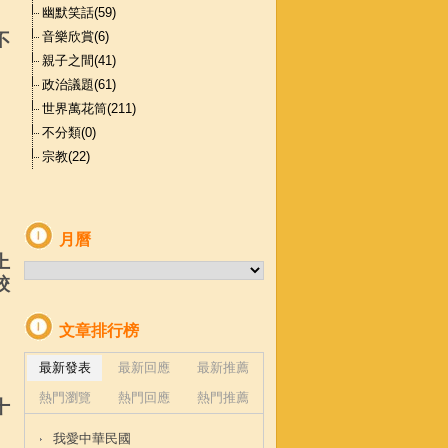
幽默笑話(59)
音樂欣賞(6)
不
親子之間(41)
政治議題(61)
世界萬花筒(211)
不分類(0)
宗教(22)
、
、
月曆
上
校
文章排行榜
最新發表
最新回應
最新推薦
熱門瀏覽
熱門回應
熱門推薦
十
我愛中華民國