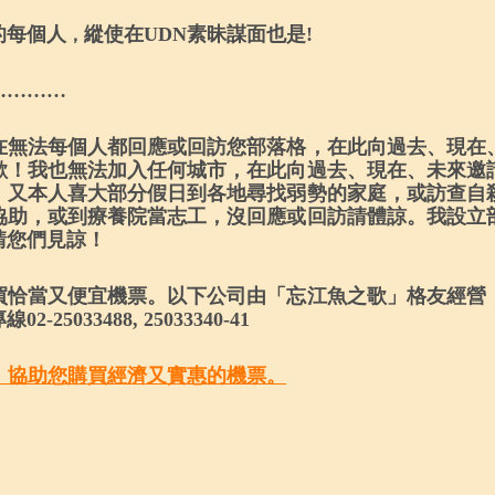
，
的每個人
縱使在UDN素昧謀面也是
!
…………
在無法每個人都回應或回訪您部落格，在此向過去、現在
歉！我也無法加入任何城市，在此向過去、現在、未來邀
。又本人喜大部分假日到各地尋找弱勢的家庭，或訪查自
協助，或到療養院當志工，沒回應或回訪請體諒。我設立
請您們見諒！
買恰當又便宜機票。以下公司由「忘江魚之歌」格友經營
專線
02-25033488, 25033340-41
，協助您購買經濟又實惠的機票。