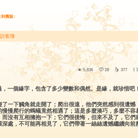
（
到舊版
）
訪客簿
5,836
28
377
過，一個緣字，包含了多少變數和偶然。是緣，就珍惜吧
碰了一下觸角就走開了；爬出很遠，他們突然感到很遺憾
的慢慢爬行的螞蟻竟然相遇了；這是多麼湊巧，多麼不容
，而沒有互相擁抱一下；它們很後悔，但來不及了，它們
漠深處，不可能再相見了，它們帶著一絲絲遺憾繼續向前