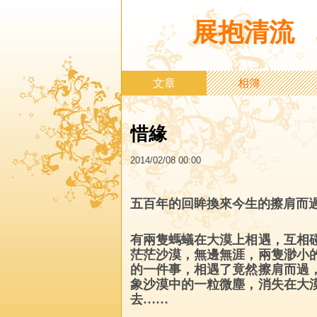
展抱清流
文章
相簿
惜緣
2014
/
02
/
08
00
:
00
五百年的回眸換來今生的擦肩而
有兩隻螞蟻在大漠上相遇，互相
茫茫沙漠，無邊無涯，兩隻渺小
的一件事，相遇了竟然擦肩而過
象沙漠中的一粒微塵，消失在大
去……