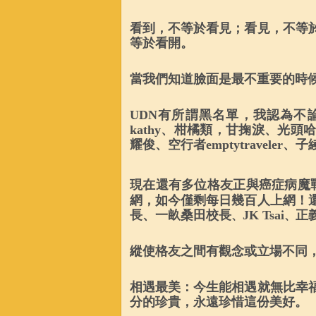
看到，不等於看見；看見，不等
等於看開。
當我們知道臉面是最不重要的時
UDN
有所謂黑名單，我認為不
kathy
、柑橘類，甘掬淚、光頭哈
耀俊、空行者
emptytraveler
、子
現在還有多位格友正與癌症病魔
網，如今僅剩每日幾百人上網！
、
、
長、一畝桑田校長
JK Tsai
正
縱使格友之間有觀念或立場不同
相遇最美：今生能相遇就無比幸
分的珍貴，永遠珍惜這份美好。