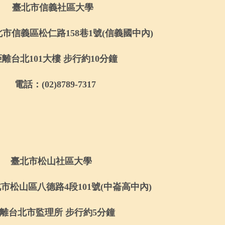
臺北市信義社區大學
北市信義區松仁路
158
巷
1
號
(
信義國中內
)
距離台北
101
大樓 步行約
10
分鐘
電話：
(02)8789-7317
臺北市松山社區大學
北市松山區八德路
4
段
101
號
(
中崙高中內
)
離台北市監理所 步行約
5
分鐘