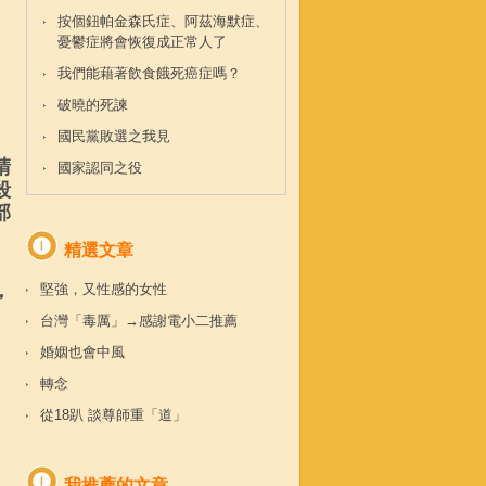
按個鈕帕金森氏症、阿茲海默症、
憂鬱症將會恢復成正常人了
我們能藉著飲食餓死癌症嗎？
破曉的死諫
國民黨敗選之我見
、
請
國家認同之役
殺
部
精選文章
，
堅強，又性感的女性
台灣「毒厲」→感謝電小二推薦
婚姻也會中風
轉念
從18趴 談尊師重「道」
我推薦的文章