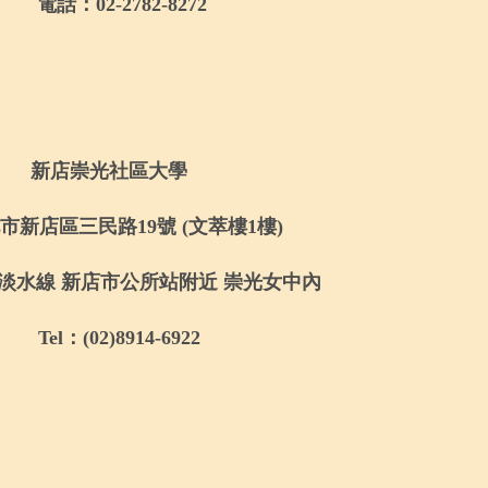
電話：
02-2782-8272
新店崇光社區大學
市新店區三民路
19
號
(
文萃樓
1
樓
)
淡水線 新店市公所站附近 崇光女中內
Tel
：
(02)8914-6922