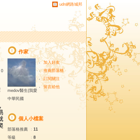
udn網路城邦
作家
加入好友
推薦部落格
0
訂閱關注
留言給他
！
medov醫生(我愛
中華民國
，
易
就
個人小檔案
爬
部落格推薦
：
11
等級
：
8