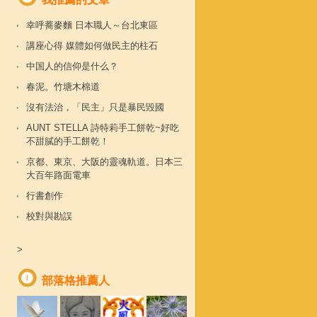
幸呼蕎麥麵 日本職人～台北東區
講座心得 媒體如何做民主的柱石
中国人的信仰是什么？
春泥。竹塘木棉道
沒有法治，「民主」只是暴民毀國
AUNT STELLA 詩特莉手工餅乾~好吃
不甜膩的手工餅乾！
京都、東京、大阪的靈魂軌道。日本三
大百年路面電車
行書創作
校對與勘誤
>
部落格推薦人