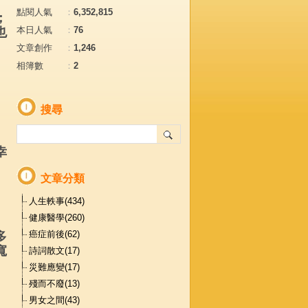
點閱人氣
：
6,352,815
；
本日人氣
：
76
也
文章創作
：
1,246
相簿數
：
2
搜尋
幸
文章分類
人生軼事(434)
健康醫學(260)
癌症前後(62)
多
寬
詩詞散文(17)
災難應變(17)
殘而不廢(13)
男女之間(43)