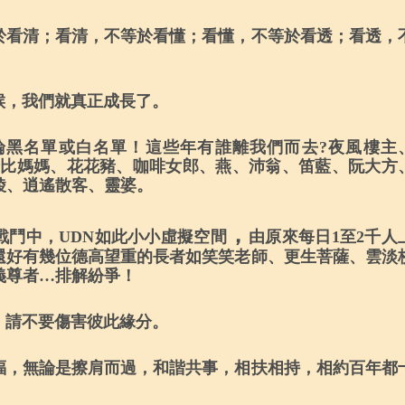
於看清；看清，不等於看懂；看懂，不等於看透；看透，
候，我們就真正成長了。
論黑名單或白名單！這些年有誰離我們而去
?
夜風樓主
比媽媽、花花豬、咖啡女郎、燕、沛翁、笛藍、阮大方
綾、逍遙散客、靈婆。
，
戰鬥中，
UDN
如此小小虛擬空間
由原來每日
1
至
2
千人
還好有幾位德高望重的長者如笑笑老師、更生菩薩、雲淡
義尊者
…排解紛爭
！
，請不要傷害彼此緣分。
福，無論是擦肩而過，和諧共事，相扶相持，相約百年都