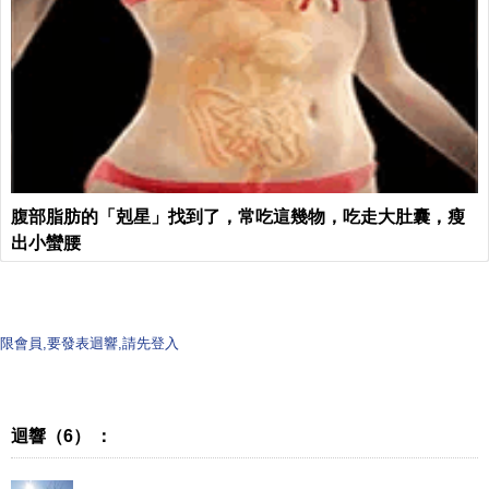
腹部脂肪的「剋星」找到了，常吃這幾物，吃走大肚囊，瘦
出小蠻腰
限會員,要發表迴響,請先登入
迴響（6） ：