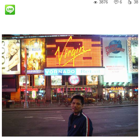
3876
6
38