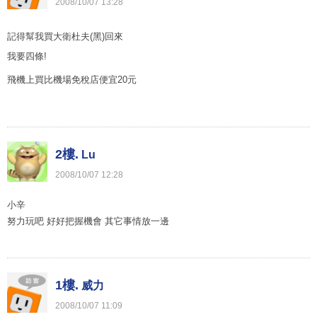
2008
/
10
/
07
13
:
28
記得幫我買大衛杜夫(黑)回來
我要四條!
飛機上買比機場免稅店便宜20元
2樓.
Lu
2008
/
10
/
07
12
:
28
小辛
努力玩吧 好好把握機會 其它事情放一邊
1樓.
威力
2008
/
10
/
07
11
:
09