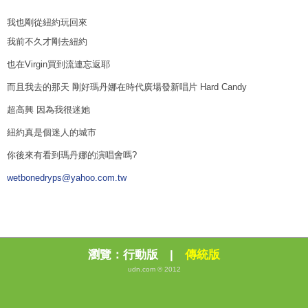
我也剛從紐約玩回來
我前不久才剛去紐約
也在Virgin買到流連忘返耶
而且我去的那天 剛好瑪丹娜在時代廣場發新唱片 Hard Candy
超高興 因為我很迷她
紐約真是個迷人的城市
你後來有看到瑪丹娜的演唱會嗎?
wetbonedryps@yahoo.com.tw
瀏覽：
行動版
|
傳統版
udn.com © 2012