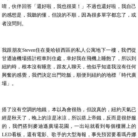
唷，伙伴回答「還好啦，我也很菜！」不過也還好啦，我自己
的感想是，我聽的懂，但說的不順，因為很多單字都忘了，或
者沒問到。
我跟朋友
Steven
住在曼哈頓西區的私人公寓地下一樓，我們從
甘迺迪機場搭計程車到住處，幸好我在飛機上睡飽了，所以到
紐約時，根本沒有睡意，跟友人聊天，他似乎知道我沒有任何
興奮的感覺，我們決定出門吃飯，順便到紐約的地標「時代廣
場」。
搭了沒有空調的地鐵，本以為會很熱，但說真的，紐約天氣已
經是秋天了，晚上的涼是冰涼，所以搭上帝鐵，反而是很舒服
的，我們搭到麥迪遜廣場花園，一出站就看到每個樓層上的
LED
看板，還有電影、歌手的大型海報，事先預習要看瑪丹娜