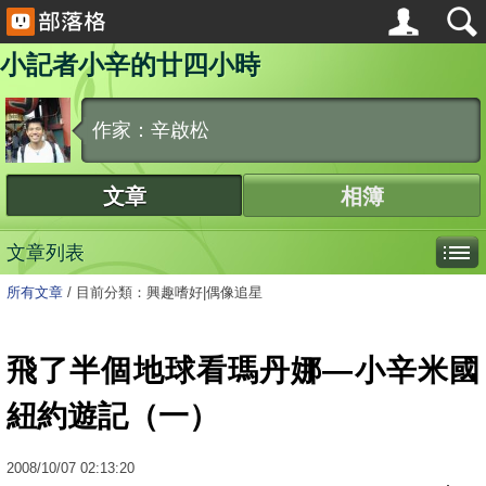
小記者小辛的廿四小時
作家：辛啟松
文章
相簿
文章列表
所有文章
/
目前分類：興趣嗜好|偶像追星
飛了半個地球看瑪丹娜—小辛米國
紐約遊記（一）
2008
/
10
/
07
02:13:20