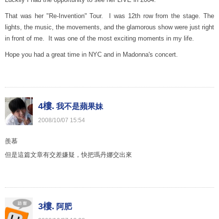
That was her "Re-Invention" Tour. I was 12th row from the stage. The
lights, the music, the movements, and the glamorous show were just right
in front of me. It was one of the most exciting moments in my life.
Hope you had a great time in NYC and in Madonna's concert.
4樓.
我不是蘋果妹
2008
/
10
/
07
15
:
54
羨慕
但是這篇文章有交差嫌疑，快把瑪丹娜交出來
3樓.
阿肥