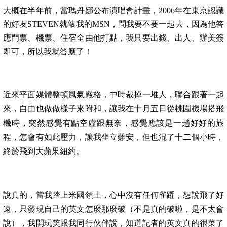
大概在半年前，當瑪丹娜公布演唱會計畫，
2006
年在東京認識
的好友
STEVEN
就敲我的
MSN
，問我要不要一起去，因為他答
應門票、機票、住宿全由他打點，我只要出錢、出人、辦美簽
即可，所以我就答應了！
近來平面媒體整頓風氣嚴格，中時裁掉一堆人，聯合跟著一起
來，自由也做做樣子來附和，讓我在十月五日從桃園機場搭飛
機時，突然感覺有點空虛跟無奈，感覺應該是一趟好好的旅
程，怎會有如此壓力，讓我坐立難安，但也混了十二個小時，
終於飛到大蘋果紐約。
說真的，當我踏上米國領土，心中沒有任何雀躍，想說飛了好
遠，只發現自己的英文怎麼那麼破（不是真的破啦，是不太會
說），我開玩笑跟我同行伙伴說，知道記者的英文真的很菜了