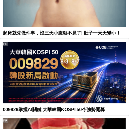
起床就先做件事，沒三天小腹就不見了! 肚子一天天變小！
PR
009829掌握AI關鍵 大華韓國KOSPI 50今強勢開募
PR