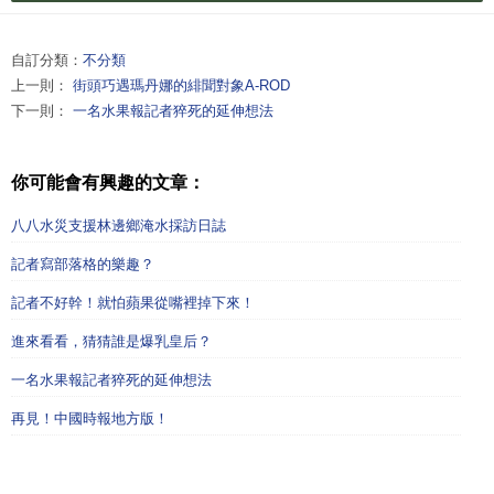
自訂分類：
不分類
上一則：
街頭巧遇瑪丹娜的緋聞對象A-ROD
下一則：
一名水果報記者猝死的延伸想法
你可能會有興趣的文章：
八八水災支援林邊鄉淹水採訪日誌
記者寫部落格的樂趣？
記者不好幹！就怕蘋果從嘴裡掉下來！
進來看看，猜猜誰是爆乳皇后？
一名水果報記者猝死的延伸想法
再見！中國時報地方版！