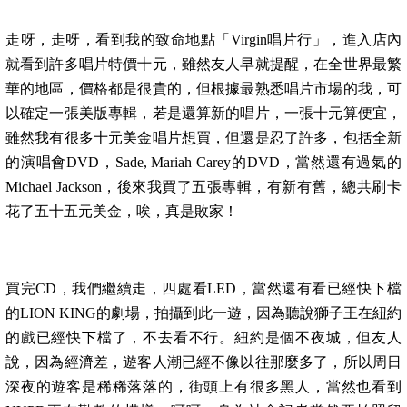
走呀，走呀，看到我的致命地點「
Virgin
唱片行」，進入店內
就看到許多唱片特價十元，雖然友人早就提醒，在全世界最繁
華的地區，價格都是很貴的，但根據最熟悉唱片市場的我，可
以確定一張美版專輯，若是還算新的唱片，一張十元算便宜，
雖然我有很多十元美金唱片想買，但還是忍了許多，包括全新
的演唱會
DVD
，
Sade, Mariah Carey
的
DVD
，當然還有過氣的
Michael Jackson
，後來我買了五張專輯，有新有舊，總共刷卡
花了五十五元美金，唉，真是敗家！
買完
CD
，我們繼續走，四處看
LED
，當然還有看已經快下檔
的
LION KING
的劇場，拍攝到此一遊，因為聽說獅子王在紐約
的戲已經快下檔了，不去看不行。紐約是個不夜城，但友人
說，因為經濟差，遊客人潮已經不像以往那麼多了，所以周日
深夜的遊客是稀稀落落的，街頭上有很多黑人，當然也看到