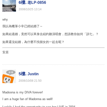
6樓.
老LP-0856
2008
/
10
/
25
13
:
14
why
我以為蠟筆小辛已經結婚了～
如果結過婚，竟然可以單身去紐約聽演唱會，想請教你如何「訓七」？
如果還沒結婚，為什麼不找個女的一起去呢？
安居
5樓.
Justin
2008
/
10
/
08
21
:
50
Madoona is my DIVA forever!
I am a huge fan of Madonna as well!
Luckily I had the opportunity to see her LIVE in 2004.