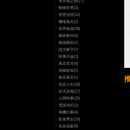
聖安城之戀(17)
動物世界(3)
智慧領悟(12)
機場風光(2)
世界旅遊(28)
藝術創作(6)
建築藝術(1)
說文解字(7)
時事評論(3)
風花雪月(4)
他鄉故知(1)
牧谷寓言(1)
笑話人生(19)
談天說地(17)
人間情事(25)
雪泥鴻爪(1)
相機行事(4)
飲食男女(10)
生命花絮(8)