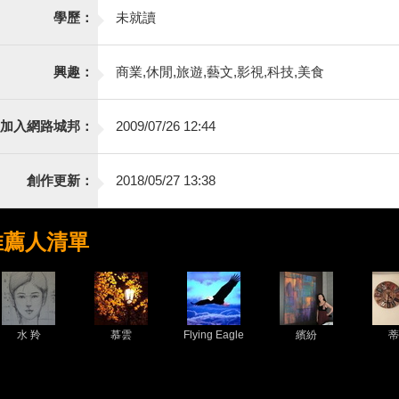
學歷：
未就讀
興趣：
商業,休閒,旅遊,藝文,影視,科技,美食
加入網路城邦：
2009/07/26 12:44
創作更新：
2018/05/27 13:38
推薦人清單
水 羚
慕雲
Flying Eagle
繽紛
蒂