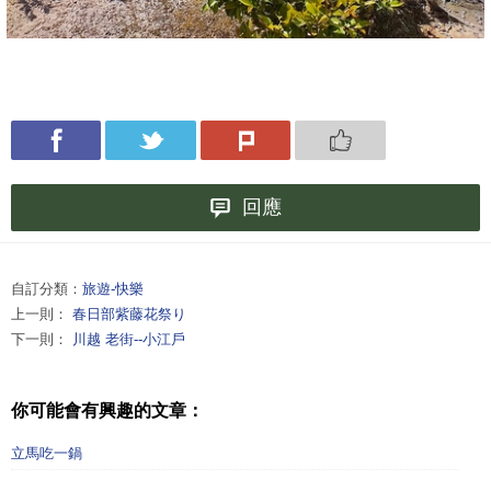
回應
自訂分類：
旅遊-快樂
上一則：
春日部紫藤花祭り
下一則：
川越 老街--小江戶
你可能會有興趣的文章：
立馬吃一鍋