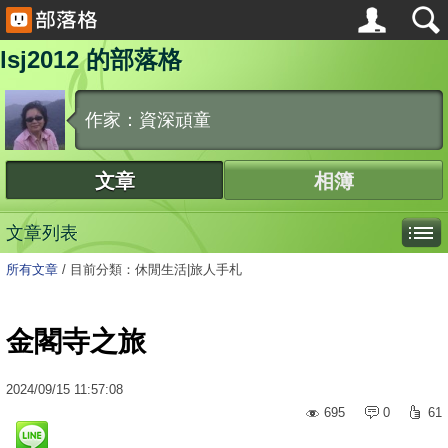
lsj2012 的部落格
作家：資深頑童
文章
相簿
文章列表
所有文章
/
目前分類：休閒生活|旅人手札
金閣寺之旅
2024
/
09
/
15
11:57:08
695
0
61