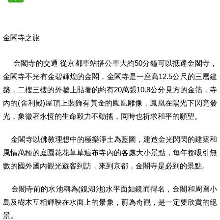
金閣寺之旅
金閣寺的交通 從京都車站搭公車大約50分鐘可以抵達金閣寺，
金閣寺不光有金碧輝煌的金閣，金閣寺是一座高12.5公尺的三層建
築，二樓三樓的外牆上貼著的約有20萬張10.8公分見方的金箔，寺
內的(舍利殿)屋頂上裝飾有黃金的鳳凰雕像，鳳凰在陽光下閃亮發
光，象徵著永恆的生命毅力不動搖，同時也祈求和平的願望。
金閣寺以佛教理想中的極樂淨土為藍圖，建造金光閃閃的建築和
風情萬種的庭園花花草草遍布寺內的各處大小景點，每年都吸引無
數的國外國內觀光遊客到訪，來到京都，金閣寺是必到的景點。
金閣寺前的水池稱為(鏡湖池)水平面如鏡而得名，金閣和周圍小
島及樹木互相輝映在水面上的景象，蔚為奇觀，是一定要欣賞的絕
景。