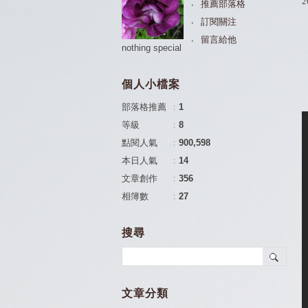
2
推薦部落格
訂閱關注
留言給他
nothing special
個人小檔案
部落格推薦
：
1
等級
：
8
點閱人氣
：
900,598
本日人氣
：
14
文章創作
：
356
相簿數
：
27
搜尋
文章分類