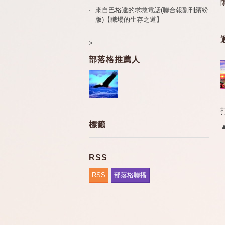
來自巴格達的求救電話(聯合報副刊繽紛
版)【職場的生存之道】
>
部落格推薦人
標籤
RSS
RSS
部落格聯播