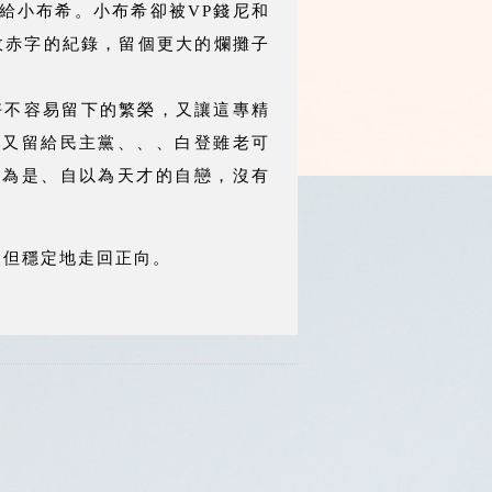
給小布希。小布希卻被VP錢尼和
財政赤字的紀錄，留個更大的爛攤子
好不容易留下的繁榮，又讓這專精
，又留給民主黨、、、白登雖老可
以為是、自以為天才的自戀，沒有
緩慢但穩定地走回正向。