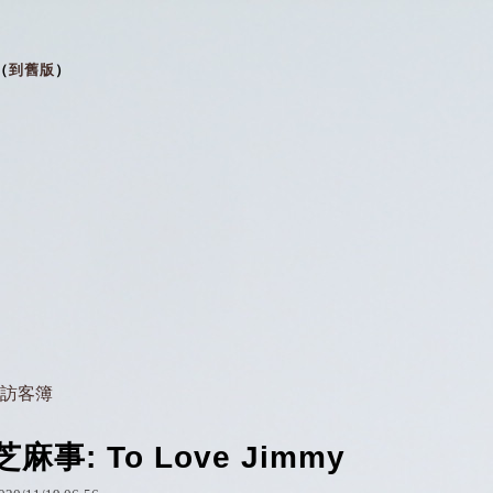
（
到舊版
）
訪客簿
芝麻事: To Love Jimmy