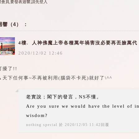
限會員,要發表迴響,請先登入
迴響（4） ：
4樓.
人神佛魔上帝各種萬年禍害沒必要再丟臉萬代
2020
/
12
/
02
12
:
46
打擾了!!
▲天下任何事~不再被利用(腦袋不卡死)就好了\^^
老實說；閣下的發言，NS不懂。
Are you sure we would have the level of in
wisdom?
nothing special
於
2020
/
12
/
05
11
:
42
回覆