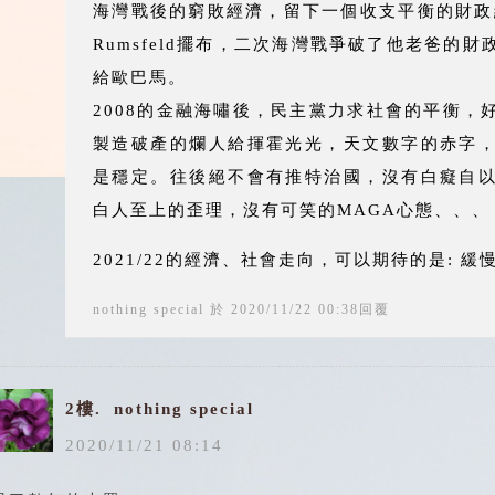
海灣戰後的窮敗經濟，留下一個收支平衡的財政
Rumsfeld擺布，二次海灣戰爭破了他老爸的
給歐巴馬。
2008的金融海嘯後，民主黨力求社會的平衡，
製造破產的爛人給揮霍光光，天文數字的赤字
是穩定。往後絕不會有推特治國，沒有白癡自
白人至上的歪理，沒有可笑的MAGA心態、、、
2021/22的經濟、社會走向，可以期待的是: 
nothing special
於
2020
/
11
/
22
00
:
38
回覆
2樓.
nothing special
2020
/
11
/
21
08
:
14