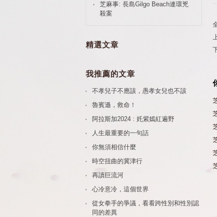
芝麻事: 長島Gilgo Beach連環兇
殺案
精選文章
我推薦的文章
不孝兒子不應該，愚孝女兒也不該
芝
魯賓遜，救命！
芝
阿拉斯加2024 : 奼紫嫣紅遍野
人生最重要的一句話
芝
你無須相信什麼
時空扭曲的冀津行
再讀巨流河
心冷意冷，這個世界
從女拳手的爭議，看看跨性別和性別認
同的差異