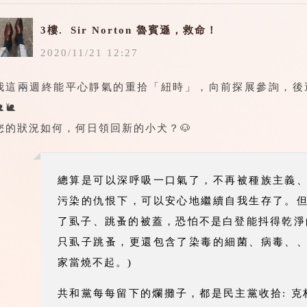
3樓.
Sir Norton 魯賓遜，救命！
2020
/
11
/
21
12
:
27
我這兩週終能平心靜氣的重拾「紐時」，向前探展參詢，後選舉
🐌
您的狀況如何，何日領回新的小犬？🐶
總算是可以深呼吸一口氣了，不再被種族主義
污染的仇恨下，可以安心地繼續自我生存了。
了虱子、跳蚤的被蓋，恐怕不是白登能抖得乾淨
只虱子跳蚤，更還包含了染毒的細菌、病毒、
家當燒不起。)
共和黨每每留下的爛攤子，都是民主黨收拾: 克