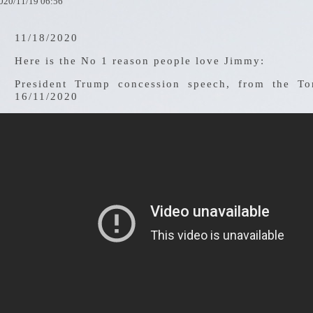
020
/
11
/
19
06
:
56
11/18/2020
Here is the No 1 reason people love Jimmy:
President Trump concession speech, from the T
16/11/2020