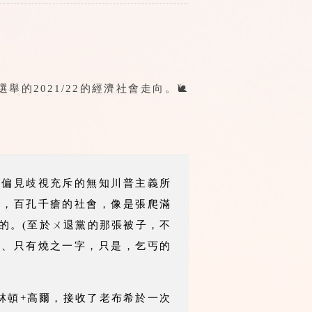
的2021/22的經濟社會走向。🐌
、偏見歧視充斥的無知川普主義所
但，百孔千瘡的社會，像是張爬滿
的。(至於ㄨ退黨的那張被子，不
、、只有燒之一字，只是，乞丐的
林頓+高爾，接收了老布希於一次