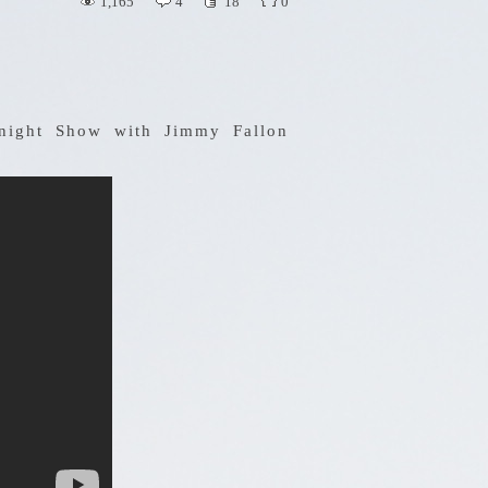
1,165
4
18
0
onight Show with Jimmy Fallon