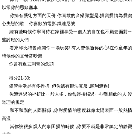
以常你的思緒塞車
你擁有藝術方面的天份 你喜歡的音樂類型是:描寫愛情為愛傷
心失戀的歌 你喜歡的電影:鐵達尼號
總有些時候你寧可待在家裡享受ㄧ個人的自在也不願去面對ㄧ
些討厭的人們
看來邱比特曾經開你ㄧ場玩笑! 有人曾傷過你的心!在你童年的
時候你的父母常吵架
你曾有過去刺青的念頭
得分21-30:
儘管生活是有多挫折, 但你總有辦法克服 ,順利渡過!
你遭遇過的挫折比ㄧ般人多 , 你曾經接觸過ㄧ些難相處的人 沒
道理的規定
和不和諧的人際關係 ,你對愛情的態度就像太陽表面ㄧ般熱情
高溫
當你被很多煩人的事困擾的時候 ,你要不就是非常鎮定的靜觀