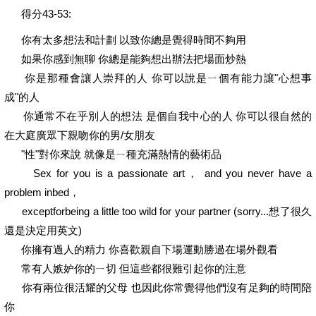
得分43-53:
你有太多想法和計劃 以致你總是覺得時間不夠用
如果你感到無聊 你總是能夠想出辦法把場面炒熱
你是那種會讓人崇拜的人 你可以說是ㄧ個有能力讓"心想事
成"的人
你通常不在乎別人的想法 是個自我中心的人 你可以很自然的
在大庭廣眾下親吻你的男/女朋友
"性"對你來說 就像是ㄧ種充滿熱情的藝術品
Sex for you is a passionate art， and you never have a
problem inbed，
exceptforbeing a little too wild for your partner (sorry...想了很久
還是決定用英文)
你擁有過人的精力 你喜歡親自下場運動勝過在場外觀看
常有人嫉妒你的ㄧ切 但這些都很難引起你的注意
你有兩位很活耀的父母 也因此你常覺得他們沒有足夠的時間陪
你