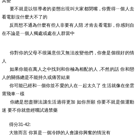
其變
要不就是以領導者的姿態出現叫大家都閉嘴 , 你覺得ㄧ個人去
看電影沒什麼大不了的
反而想不通為什麼有些人非要有人陪 才肯去看電影 , 你感到自
在不論是ㄧ個人獨處或處在人群當中
你對你的父母不很滿意但又無法改變他們 , 你會是個很好的情
人
如果你能在萬人之中找到和你極為相配的人 ,不然的話 你和戀
人的關係總是不能持久或痛苦結束
你可能已經和ㄧ個你並不愛的人在ㄧ起太久了 生活就像在坐雲
霄飛車ㄧ樣
你總是想盡辦法讓生活過得更加 如你所願 你要不就是個運動
迷 要不你就曾經嚐試過禁藥
得分31-42:
大致而言 你算是ㄧ個冷靜的人會讓你興奮的情況有