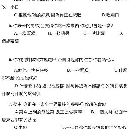
吃ㄧ小口
C.拒絕他/她的好意 因為你正在減肥 D.吃兩口
5. 你未來的男/女朋友請你吃ㄧ樣東西 你想那會是什麼?
A.ㄧ塊蛋糕 B.ㄧ顆蘋果 C.ㄧ片比薩 D.ㄧ
個胡蘿蔔
6. 你的狗對你奮力搖尾巴 企圖引起你的注意 你會給他...
A.給他ㄧ塊狗餅乾 B.ㄧ些蛋糕 C.什麼
都不給 拍拍他就好
D.什麼都不給 還把他趕開 因為你認為不能讓你的狗養成要
什麼有什麼的壞習慣
7. 夢中 你正在ㄧ家全世界最棒的餐廳裡 你想你會點...
A.菜單上列的每道菜 反正是做夢嘛!! B.ㄧ個大盤 裡面什
麼東西都有的沙拉
C.牛排 D.ㄧ個會讓你多長很多肥油的點心