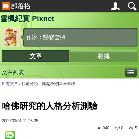
雪楓紀實 Pixnet
作家：戀戀雪楓
文章
相簿
文章列表
所有文章
/
目前分類：興趣嗜好|星座命理
哈佛研究的人格分析測驗
2009
/
03
/
01
11:25:05
940
0
5