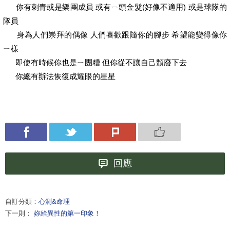
你有刺青或是樂團成員 或有ㄧ頭金髮(好像不適用) 或是球隊的
隊員
身為人們崇拜的偶像 人們喜歡跟隨你的腳步 希望能變得像你
ㄧ樣
即使有時候你也是ㄧ團糟 但你從不讓自己頹廢下去
你總有辦法恢復成耀眼的星星
回應
自訂分類：
心測&命理
下一則：
妳給異性的第一印象！