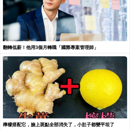
翻轉低薪！他用3個月轉職「國際專案管理師」
PR
檸檬搭配它，臉上斑點全部消失了，小肚子都變平坦了