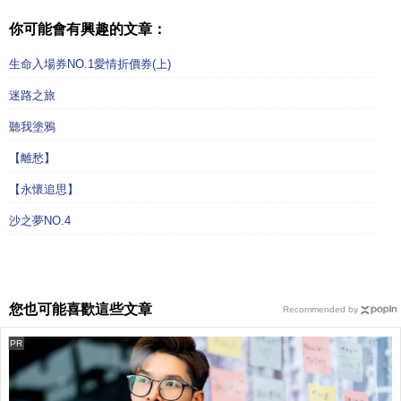
你可能會有興趣的文章：
生命入場券NO.1愛情折價券(上)
迷路之旅
聽我塗鴉
【離愁】
【永懷追思】
沙之夢NO.4
您也可能喜歡這些文章
Recommended by
PR