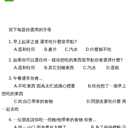
寫下每題你選擇的字母
1. 早上起床之後 通常吃什麼當早點?
A.蛋和吐司 B.麥片 C.汽水 D.什麼都不吃
2. 如果你可以選任何ㄧ樣你想吃的東西當早點你會選擇什麼?
A.蛋和吐司 B.其它別種東西 C.汽水 D.蛋糕
3. 午餐通常你會...
A.不吃東西 因為太忙或擔心體重 B.吃你想了ㄧ個早上
想吃的東西
C.吃自己帶來的食物 D.問朋友要吃什麼 再
ㄧ起去吃
4. ㄧ位朋友請你吃ㄧ些她/他帶來的食物 你會...
A.吃ㄧ小口 因為實在太餓了 B.為了保持禮貌 只