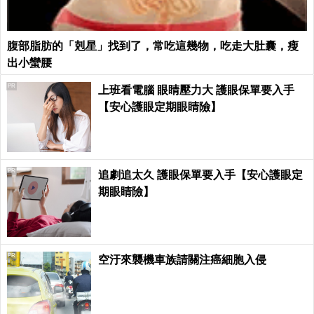
腹部脂肪的「剋星」找到了，常吃這幾物，吃走大肚囊，瘦
出小蠻腰
PR
上班看電腦 眼睛壓力大 護眼保單要入手
【安心護眼定期眼睛險】
PR
追劇追太久 護眼保單要入手【安心護眼定
期眼睛險】
PR
空汙來襲機車族請關注癌細胞入侵