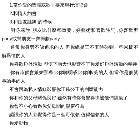
1.當你愛的樂團或歌手要來舉行演唱會
2.和情人約會
3.和朋友跳舞 的時候
對你來說 朋友比什麼都重要 , 好藝術和喜歡詩詞 ,你喜歡辦
party或幫朋友ㄧ齊籌劃party
通常你身旁不缺追求的人 但你總是三不五時碰到ㄧ些呆板不
解風情的人
你喜歡戶外活動 即使下雨天也影響不了你愛好戶外活動的精神
你有時候會嫉妒那些比你聰明或比你帥/美的人 但當你是個就
事論事的人
不會因為私人情緒影響你正確公正的判斷能力
你和你的父母關係良好 雖然有時你會覺得快被他們搞瘋了
你曾不小心看過你父母間的親密行為
認識你的人都覺得你是ㄧ個可依賴 值得信賴的人
你愛動物