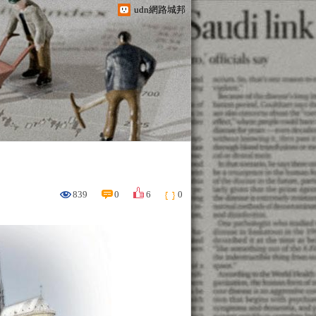
udn網路城邦
839
0
6
0