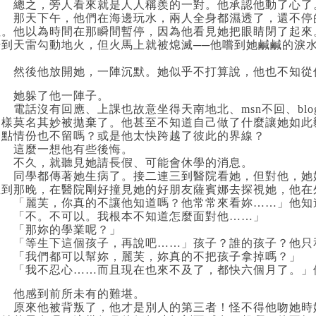
總之，旁人看來就是人人稱羨的一對。
他承認他動了心了
那天下午，他們在海邊玩水，兩人全身都濕透了，還不停的
住。他以為時間在那瞬間暫停，因為他看見她把眼睛閉了起來
覺到天雷勾動地火，但火馬上就被熄滅──
他嚐到她鹹鹹的淚
然後他放開她，一陣沉默。她似乎不打算說，他也不知從
她躲了他一陣子。
電話沒有回應、上課也故意坐得天南地北、
msn
不回、
blo
這樣莫名其妙被拋棄了。他甚至不知道自己做了什麼讓她如此
一點情份也不留嗎？或是他太快跨越了彼此的界線？
這麼一想他有些後悔。
不久，就聽見她請長假、可能會休學的消息。
同學都傳著她生病了。接二連三到醫院看她，但對他，她
直到那晚，在醫院剛好撞見她的好朋友薩賓娜去探視她，他在
「麗芙，你真的不讓他知道嗎？他常常來看妳……」他知
「不。不可以。我根本不知道怎麼面對他……」
「那妳的學業呢？」
「等生下這個孩子，再說吧……」孩子？誰的孩子？他只
「我們都可以幫妳，麗芙，妳真的不把孩子拿掉嗎？」
「我不忍心……而且現在也來不及了，都快六個月了。」
他感到前所未有的難堪。
原來他被背叛了，他才是別人的第三者！怪不得他吻她時