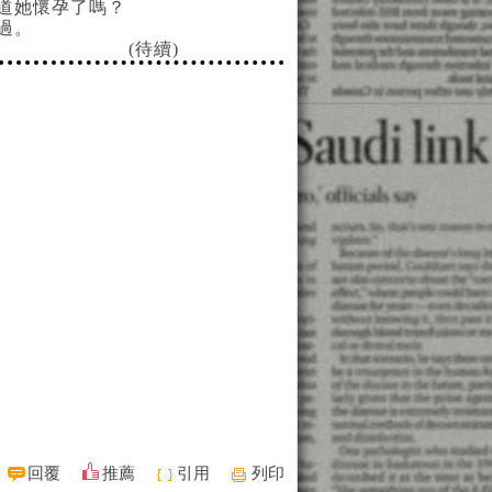
道她懷孕了嗎？
過。
續)
回覆
推薦
引用
列印