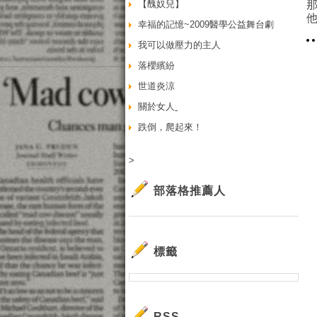
【醜奴兒】
幸福的記憶~2009醫學公益舞台劇
我可以做壓力的主人
落櫻繽紛
世道炎涼
關於女人ˍ
跌倒，爬起來！
>
部落格推薦人
標籤
RSS