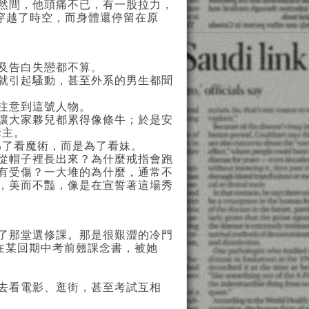
然間，他頭痛不已，有一股拉力，
穿越了時空，而身體還停留在原
及告白失戀都不算。
就引起騷動，甚至外系的男生都聞
注意到這號人物。
讓大家夥兒都累得像條牛；於是安
奪主。
了看魔術，而是為了看妹。
從帽子裡長出來？為什麼戒指會跑
有受傷？一大堆的為什麼，通常不
，美而不豔，像是在宣誓著這場秀
了那堂選修課。那是很艱澀的冷門
在某回期中考前翹課念書，被她
去看電影、逛街，甚至考試互相