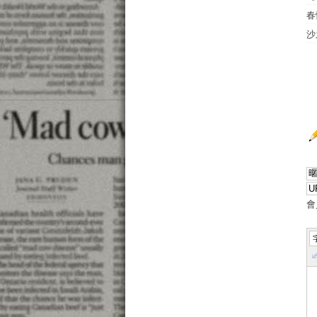
春
沙
會