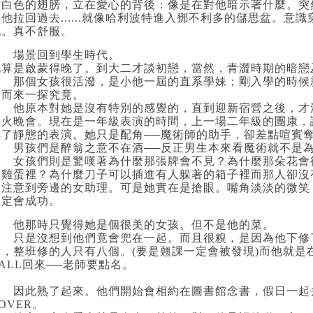
對白色的翅膀，立在愛心的背後：像是在對他暗示著什麼。突
將他拉回過去
......
就像哈利波特進入鄧不利多的儲思盆。意識
地。真不舒服。
場景回到學生時代。
他算是啟蒙得晚了。到大二才談初戀，當然，青澀時期的暗戀
那個女孩很活潑，是小他一屆的直系學妹；剛入學的時候
名而來一探究竟。
他原本對她是沒有特別的感覺的，直到迎新宿營之後，才
營火晚會。現在是一年級表演的時間，上一場二年級的團康，
排了靜態的表演。她只是配角──魔術師的助手，卻差點喧賓
男孩們是醉翁之意不在酒──反正男生本來看魔術就不是為
女孩們則是驚嘆著為什麼那張牌會不見？為什麼那朵花會
到雞蛋裡？為什麼刀子可以插進有人躲著的箱子裡而那人卻沒
會注意到旁邊的女助理。可是她實在是搶眼。嘴角淡淡的微笑
一定會成功。
他那時只覺得她是個很美的女孩。但不是他的菜。
只是沒想到他們竟會兜在一起。
而且很糗，是因為他下修
課，整班修的人只有八個。
(
要是翹課一定會被發現
)
而他就是
ALL
回來──老師要點名。
因此熟了起來。他們開始會相約在圖書館念書，假日一起
OVER
。