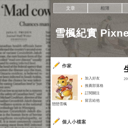
文章
相簿
雪楓紀實 Pixne
作家
加入好友
20
推薦部落格
訂閱關注
留言給他
戀戀雪楓
個人小檔案