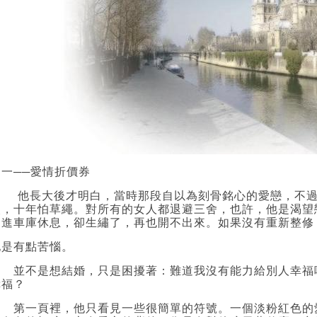
之一──愛情折價券
他長大後才明白，當時那段自以為刻骨銘心的愛戀，不過
咬，十年怕草繩。對所有的女人都退避三舍，也許，他是渴望
開進車庫休息，卻生繡了，再也開不出來。如果沒有重新整修
他是有點苦惱。
並不是想結婚，只是困擾著：難道我沒有能力給別人幸福
幸福？
第一頁裡，他只看見一些很簡單的符號。一個淡粉紅色的