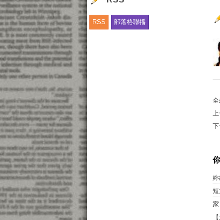
RSS
部落格聯播
全
上
下
妳
短
家
【