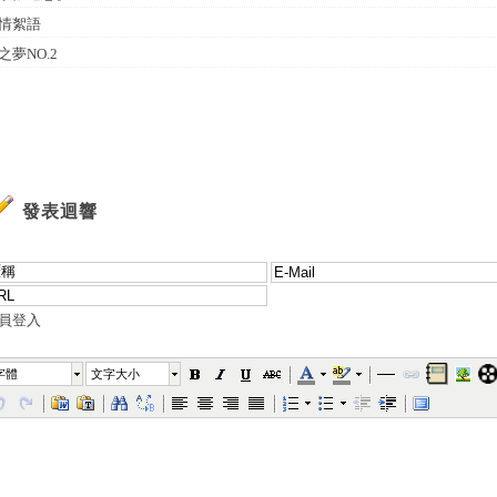
情絮語
之夢NO.2
發表迴響
員登入
字體
文字大小