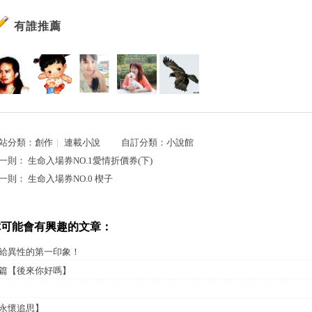
有誰推薦
站分類：
創作
｜
連載小說
自訂分類：
小說館
一則：
生命入場券NO.1愛情折價券(下)
一則：
生命入場券NO.0 楔子
你可能會有興趣的文章：
給異性的第一印象！
篇【後來你好嗎】
永懷追思】