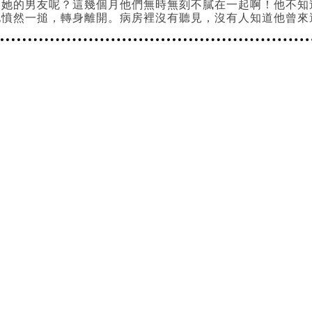
那她的男友呢？這幾個月他們無時無刻不膩在一起啊！他不知
他憤然一搥，轉身離開。病房裡沒有聽見，沒有人知道他曾來
(待