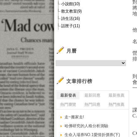
小說館(10)
散文教室(9)
詩生活(16)
話匣子(11)
月曆
文章排行榜
最新發表
最新回應
最新推薦
熱門瀏覽
熱門回應
熱門推薦
C
走~搬家去!
哈佛研究的人格分析測驗
C
生命入場券NO.1愛情折價券(下)