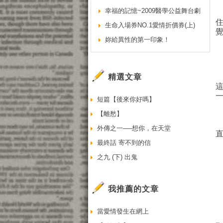
幸福的記憶~2009醫學公益舞台劇
生命入場券NO.1愛情折價券(上)
妳給異性的第一印象！
精選文章
短篇【後來你好嗎】
【離愁】
外傳之一──想你，在天堂
最終話 寄不到的信
之九 (下) 出鬼
我推薦的文章
當愛情發生在網上