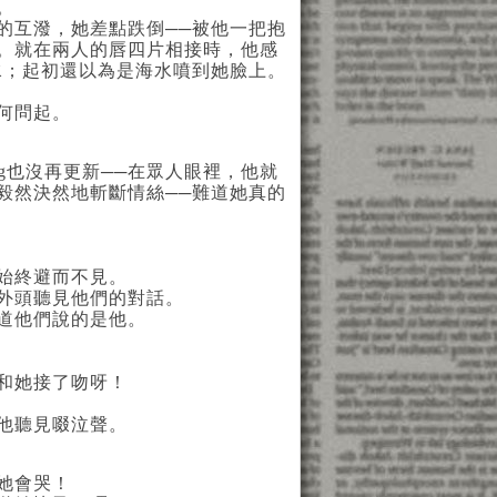
。
互潑，她差點跌倒──被他一把抱
。就在兩人的唇四片相接時，他感
水；起初還以為是海水噴到她臉上。
何問起。
g
也沒再更新──在眾人眼裡，他
就
毅然決然地斬斷情絲──難道她真的
始終避而不見。
外頭聽見他們的對話。
道他們說的是他。
和她接了吻呀！
他聽見啜泣聲。
她會哭！