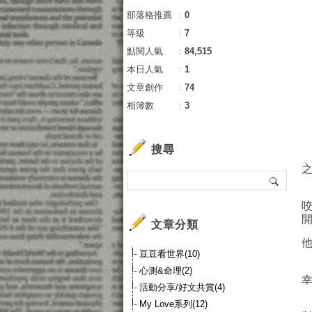
部落格推薦
：
0
等級
：
7
點閱人氣
：
84,515
本日人氣
：
1
文章創作
：
74
相簿數
：
3
搜尋
文章分類
豆豆看世界(10)
心測&命理(2)
活動分享/好文共賞(4)
My Love系列(12)