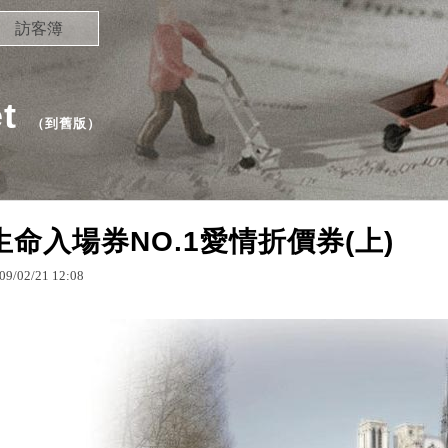
訪客簿
t
（
到舊版
）
生命入場券NO.1愛情折價券(上)
09
/
02
/
21
12
:
08