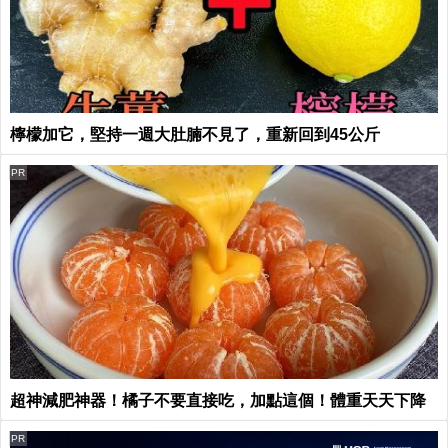
檸檬加它，堅持一週大肚腩不見了，重新回到45公斤
PR
超神減肥神器！橘子不要直接吃，加點這個！體重天天下降
PR