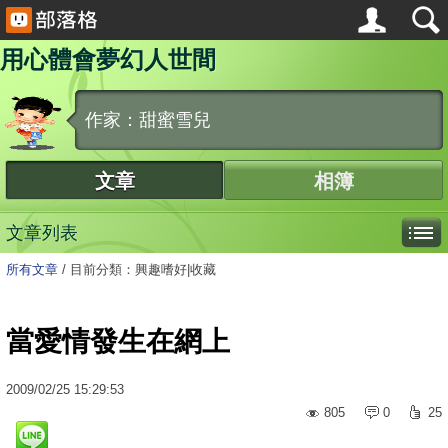
用心體會夢幻人世間
作家：甜蜜雪兒
文章
相簿
文章列表
所有文章
/
目前分類：興趣嗜好|收藏
當愛情發生在網上
2009
/
02
/
25
15:29:53
805
0
25