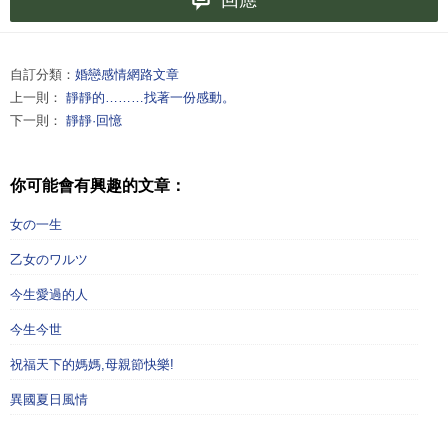
自訂分類：
婚戀感情網路文章
上一則：
靜靜的………找著一份感動。
下一則：
靜靜·回憶
你可能會有興趣的文章：
女の一生
乙女のワルツ
今生愛過的人
今生今世
祝福天下的媽媽,母親節快樂!
異國夏日風情