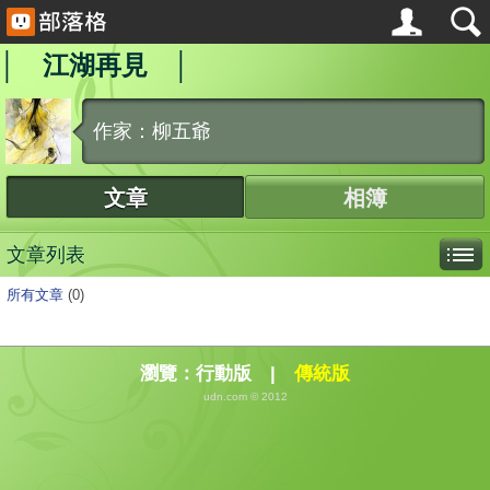
│ 江湖再見 │
作家：柳五爺
文章
相簿
文章列表
所有文章
(0)
瀏覽：
行動版
|
傳統版
udn.com © 2012