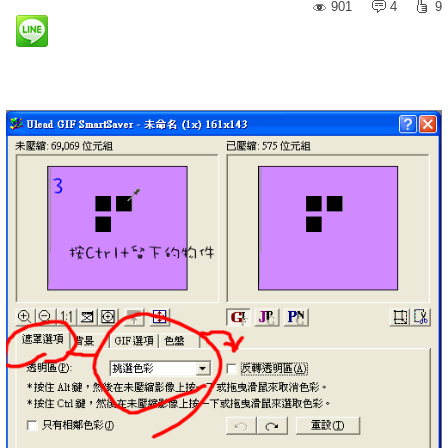
901
4
9