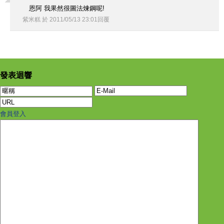
恩阿 我果然很圖法煉鋼呢!
紫米糕
於
2011
/
05
/
13
23
:
01
回覆
發表迴響
會員登入