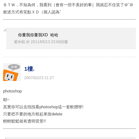
ＢＴＷ，不知為何，我看到［會有一些不美好的事］我就忍不住笑了＠ˇ＠
敘述方式有笑點ＸＤ（個人認為ˇ
你董我你董我XD 哈哈
紫米糕
於
2011
/
05
/
13
23
:
08
回覆
1樓.
2007
/
02
/
23
21
:
27
photoshop
耶~
其實你可以去找找看photoshop這一套軟體呀!
只要把不要的地方框起來按delete
輕輕鬆鬆就有透明背景!!