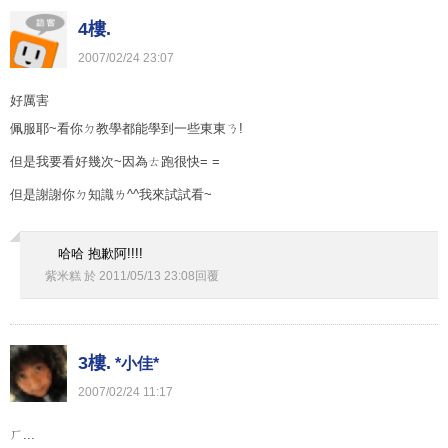
4樓.
2007
/
02
/
24
23
:
07
好厲害
佩服耶~看你ㄉ教學都能學到一些東東ㄋ!
但是我要看好幾次~因為ㄊ跑很快= =
但是謝謝你ㄉ知識ㄌ^^我來試試看~
哈哈 抱歉阿!!!!
紫米糕
於
2011
/
05
/
13
23
:
08
回覆
3樓.
*小佳*
2007
/
02
/
24
11
:
17
ㄏ...