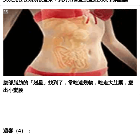
PR
腹部脂肪的「剋星」找到了，常吃這幾物，吃走大肚囊，瘦
出小蠻腰
迴響（4） ：