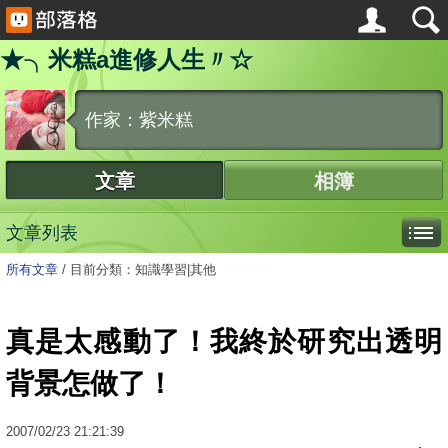
★╮米糕a進修人生〃☆
作家：紫米糕
文章
相簿
文章列表
所有文章
/
目前分類：知識學習|其他
真是太感動了！我終於研究出透明
背景怎做了！
2007
/
02
/
23
21:21:39