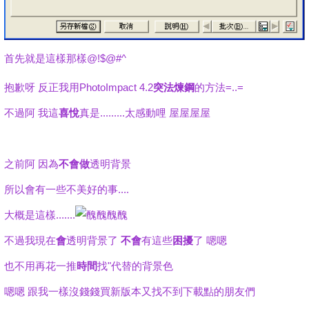
首先就是這樣那樣@!$@#^
抱歉呀 反正我用PhotoImpact 4.2
突法煉鋼
的方法=..=
不過阿 我這
喜悅
真是.........太感動哩 屋屋屋屋
之前阿 因為
不會做
透明背景
所以會有一些不美好的事....
大概是這樣.......
不過我現在
會
透明背景了
不會
有這些
困擾
了 嗯嗯
也不用再花一推
時間
找"代替的背景色
嗯嗯 跟我一樣沒錢錢買新版本又找不到下載點的朋友們