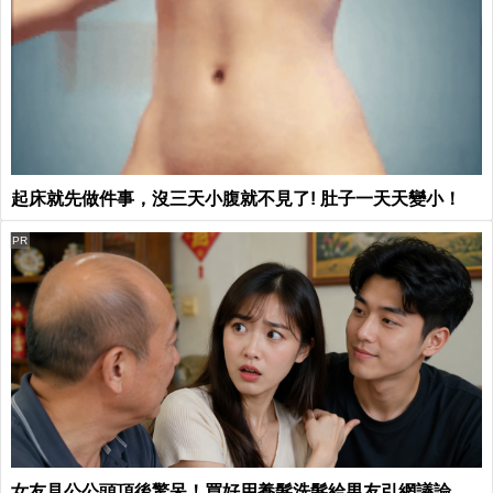
起床就先做件事，沒三天小腹就不見了! 肚子一天天變小！
PR
女友見公公頭頂後驚呆！買好用養髮洗髮給男友引網議論