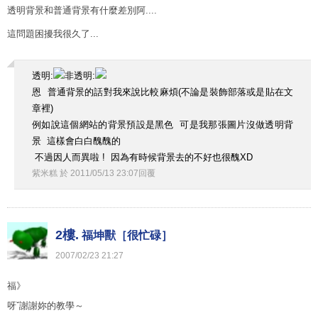
透明背景和普通背景有什麼差別阿....
這問題困擾我很久了...
透明:
非透明:
恩 普通背景的話對我來說比較麻煩(不論是裝飾部落或是貼在文
章裡)
例如說這個網站的背景預設是黑色 可是我那張圖片沒做透明背
景 這樣會白白醜醜的
不過因人而異啦 ! 因為有時候背景去的不好也很醜XD
紫米糕
於
2011
/
05
/
13
23
:
07
回覆
2樓.
福坤獸［很忙碌］
2007
/
02
/
23
21
:
27
福》
呀ˇ謝謝妳的教學～