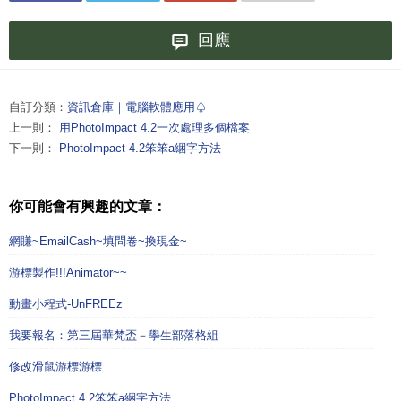
回應
自訂分類：
資訊倉庫｜電腦軟體應用♤
上一則：
用PhotoImpact 4.2一次處理多個檔案
下一則：
PhotoImpact 4.2笨笨a綑字方法
你可能會有興趣的文章：
網賺~EmailCash~填問卷~換現金~
游標製作!!!Animator~~
動畫小程式-UnFREEz
我要報名：第三屆華梵盃－學生部落格組
修改滑鼠游標游標
PhotoImpact 4.2笨笨a綑字方法