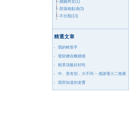
婚姻男女(1)
部落格點滴(3)
不分類(13)
精選文章
我的畸形手
發財總在離婚後
粗茶淡飯好好吃
中、英有別，大不同 ~ 感謝電小二推薦
我所知道的老曹