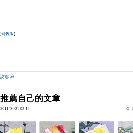
（
到舊版
）
訪客簿
推薦自己的文章
2011
/
04
/
21
02
:
16