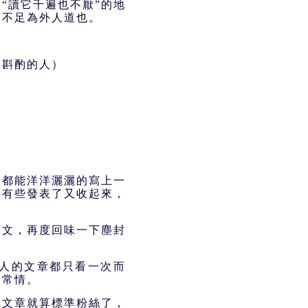
“讀它千遍也不厭”的地
，不足為外人道也。
細斟酌的人）
驗都能洋洋灑灑的寫上一
，有些發表了又收起來，
舊文，再度回味一下塵封
人的文章都只看一次而
之常情。
完文章就算標準粉絲了，