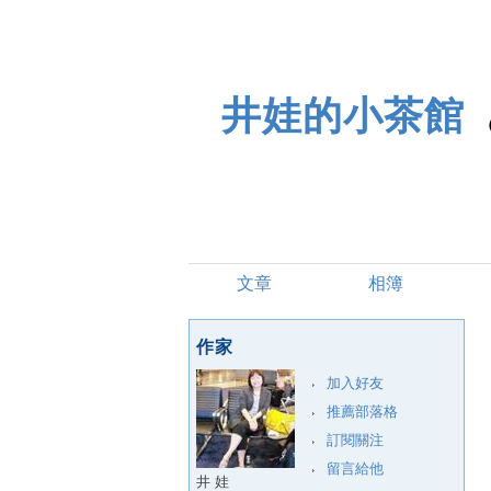
井娃的小茶館
文章
相簿
作家
加入好友
推薦部落格
訂閱關注
留言給他
井 娃