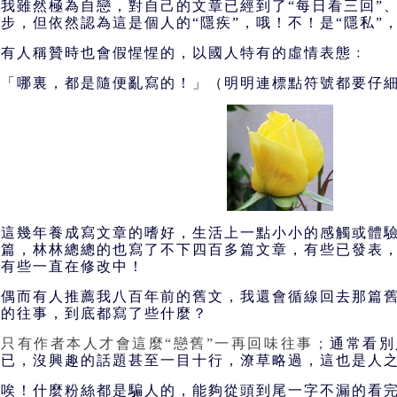
我雖然極為自戀，對自己的文章已經到了“每日看三回”、
步，但依然認為這是個人的“隱疾”，哦！不！是“隱私”
有人稱贊時也會假惺惺的，以國人特有的虛情表態﹕
「哪裏，都是隨便亂寫的！」（明明連標點符號都要仔
這幾年養成寫文章的嗜好，生活上一點小小的感觸或體
篇，林林總總的也寫了不下四百多篇文章，有些已發表
有些一直在修改中！
偶而有人推薦我八百年前的舊文，我還會循線回去那篇
的往事，到底都寫了些什麼？
只有作者本人才會這麼“戀舊”一再回味往事；
通常看別
已，沒興趣的話題甚至一目十行，潦草略過，這也是人
唉！什麼粉絲都是騙人的，能夠從頭到尾一字不漏的看