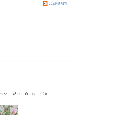
udn網路城邦
2,922
27
144
0