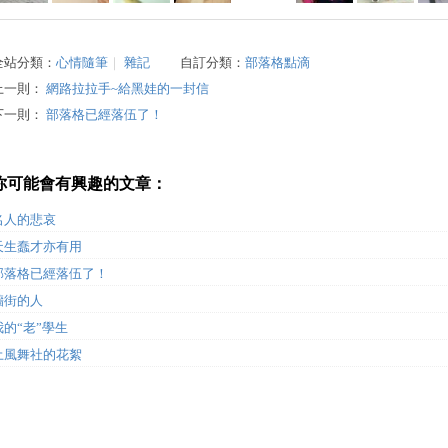
全站分類：
心情隨筆
｜
雜記
自訂分類：
部落格點滴
上一則：
網路拉拉手~給黑娃的一封信
下一則：
部落格已經落伍了！
你可能會有興趣的文章：
名人的悲哀
天生蠢才亦有用
部落格已經落伍了！
牆街的人
我的“老”學生
土風舞社的花絮