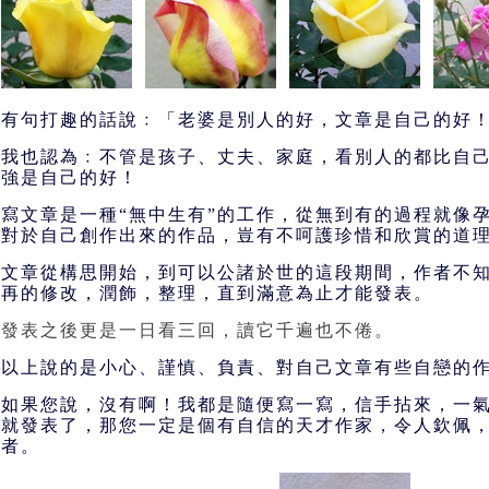
有句打趣的話說﹕「老婆是別人的好，文章是自己的好
我也認為﹕不管是孩子、丈夫、家庭，看別人的都比自
強是自己的好！
寫文章是一種“無中生有”的工作，從無到有的過程就像
對於自己創作出來的作品，豈有不呵護珍惜和欣賞的道
文章從構思開始，到可以公諸於世的這段期間，作者不
再的修改，潤飾，整理，直到滿意為止才能發表。
發表之後更是一日看三回，讀它千遍也不倦。
以上說的是小心、謹慎、負責、對自己文章有些自戀的
如果您說，沒有啊！我都是隨便寫一寫，信手拈來，一
就發表了，那您一定是個有自信的天才作家，令人欽佩
者。