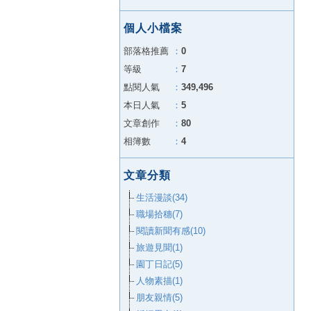
個人小檔案
部落格推薦
：
0
等級
：
7
點閱人氣
：
349,496
本日人氣
：
5
文章創作
：
80
相簿數
：
4
文章分類
生活漫談(34)
職場拾穗(7)
閱讀新聞有感(10)
旅遊見聞(1)
園丁日記(5)
人物素描(1)
朋友親情(5)