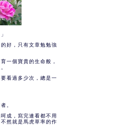
！」
己的好，只有文章勉勉強
孕育一個寶貴的生命般，
理。
知要看過多少次，總是一
作者。
氣呵成，寫完連看都不用
，不然就是馬虎草率的作