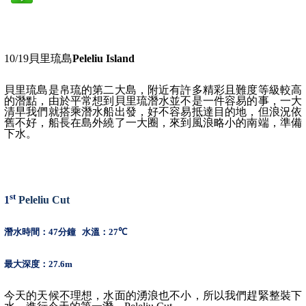
10/19
貝里琉島
Peleliu Island
貝里琉島是帛琉的第二大島，附近有許多精彩且難度等級較高
的潛點，
由於平常想到貝里琉潛水並不是一件容易的事，一大
清早我們就搭乘潛水船出發，好不容易抵達目的地，但浪況依
舊不好，船長在島外繞了一大圈，來到風浪略小的南端，準備
下水。
st
1
Peleliu Cut
潛水時間：
47
分鐘
水溫：
27
℃
最大深度：
27.6m
今天的天候不理想，水面的湧浪也不小，所以我們趕緊整裝下