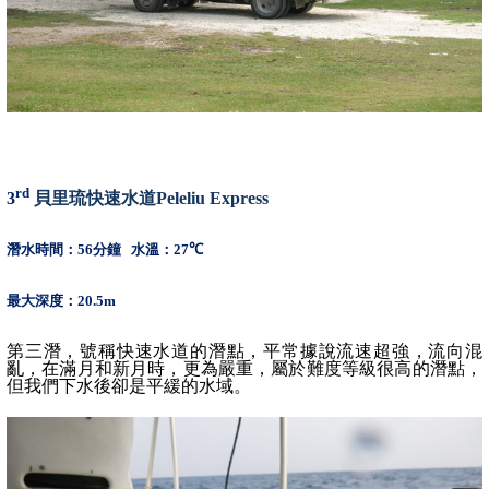
rd
3
貝里琉快速水道
Peleliu Express
潛水時間：
56
分鐘
水溫：
27
℃
最大深度：
20.5m
第三潛，號稱快速水道的潛點，平常據說流速超強，流向混
亂，
在滿月和新月時，更為嚴重，
屬於難度等級很高的潛點，
但我們下水後卻是平緩的水域。