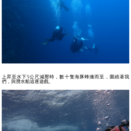
上昇至水下5公尺減壓時，數十隻海豚蜂擁而至，圍繞著我
們，與潛水船追逐遊戲。