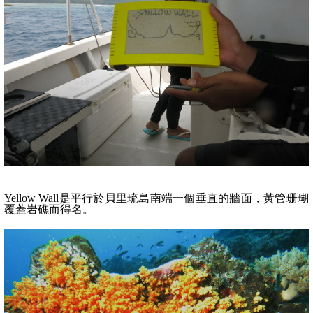
Yellow Wall
是平行於貝里琉島南端一個垂直的牆面，黃管珊瑚
覆蓋岩礁而得名。