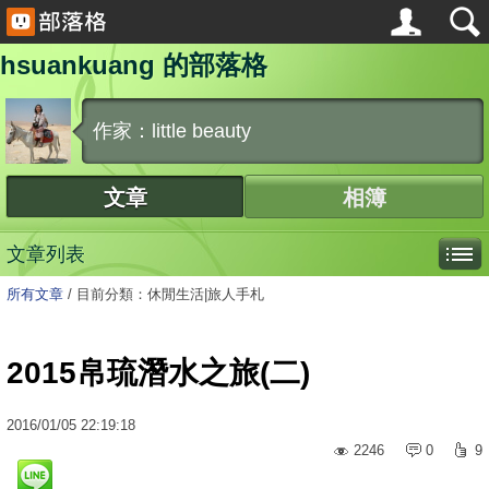
hsuankuang 的部落格
作家：little beauty
文章
相簿
文章列表
所有文章
/
目前分類：休閒生活|旅人手札
2015帛琉潛水之旅(二)
2016
/
01
/
05
22:19:18
2246
0
9