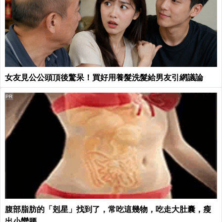
女友見公公頭頂後驚呆！買好用養髮洗髮給男友引網議論
PR
腹部脂肪的「剋星」找到了，常吃這幾物，吃走大肚囊，瘦
出小蠻腰