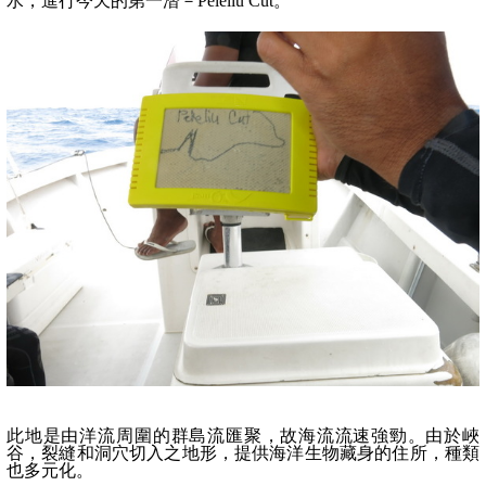
水，進行今天的第一潛－
Peleliu Cut
。
此地是由洋流周
圍的群島流匯聚，故海流流速強勁。由於峽
谷，裂縫和洞穴切入之地形，提供海洋生物藏身的住所，種類
也多元化。