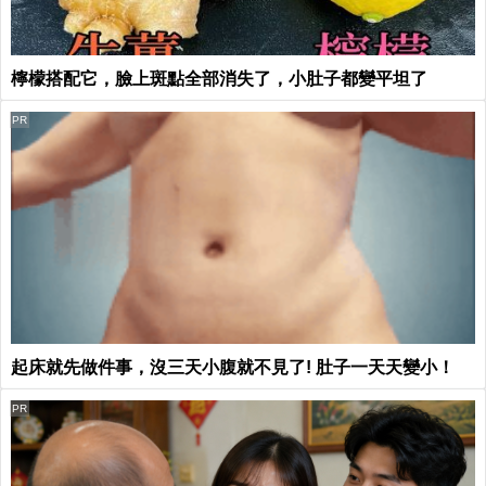
檸檬搭配它，臉上斑點全部消失了，小肚子都變平坦了
PR
起床就先做件事，沒三天小腹就不見了! 肚子一天天變小！
PR