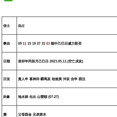
信士
自占
事由
09
11
15 19 27 31
03
能中己巳日威力彩否
日期
癸卯年丙辰月己巳日
2023.05.11.(
空亡戌亥
)
日況
貴人申 喜神卯 驛馬亥 劫煞寅 沖亥 合申 酉注
卦象
地水師 化出 山雷頤
(07-27)
應
父母酉金 兄弟寅木