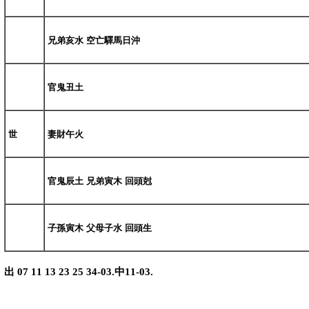
兄弟亥水 空亡驛馬日沖
官鬼丑土
世
妻財午火
官鬼辰土 兄弟寅木 回頭尅
子孫寅木 父母子水 回頭生
出 07 11 13 23 25 34-03.中11-03.