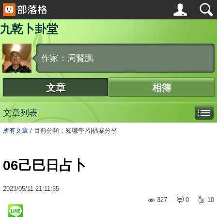
九乾卜卦堂
作家：周賢鵬
文章
相簿
文章列表
所有文章
/
目前分類：知識學習|檔案分享
06己巳日占卜
2023
/
05
/
11
21:11:55
327
0
10