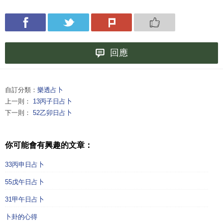
回應
自訂分類：
樂透占卜
上一則：
13丙子日占卜
下一則：
52乙卯日占卜
你可能會有興趣的文章：
33丙申日占卜
55戊午日占卜
31甲午日占卜
卜卦的心得