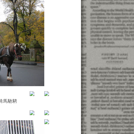
n騎馬馳騁