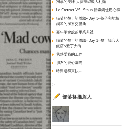
獨享的美味-大蒜辣椒義大利麵
Le Creuset VS. Staub 鑄鐵鍋使用心得
喵喵的墾丁初體驗--Day 3--筷子和地板
鋼琴的掰掰交響曲
嘉年華會般的畢業典禮
喵喵的墾丁初體驗--Day 1--墾丁福容大
飯店&墾丁大街
我熱愛我的工作
朋友的愛心滿滿
時間過得真快～
>
部落格推薦人