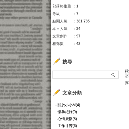
部落格推薦
：
1
等級
：
7
點閱人氣
：
381,735
本日人氣
：
34
文章創作
：
97
相簿數
：
42
搜尋
秋
至
喜
文章分類
關於小小M(4)
懷孕紀錄(9)
心情廣播(5)
工作甘苦(6)