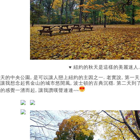
♥ 紐約的秋天是這樣的美麗迷人...
天的中央公園, 是可以讓人戀上紐約的主因之一. 老實說, 第一天
讓我想念起舊金山的城市悠閒風, 波士頓的古典沉穩. 第二天到了Cen
的感覺一湧而起, 讓我讚嘆聲連連~~