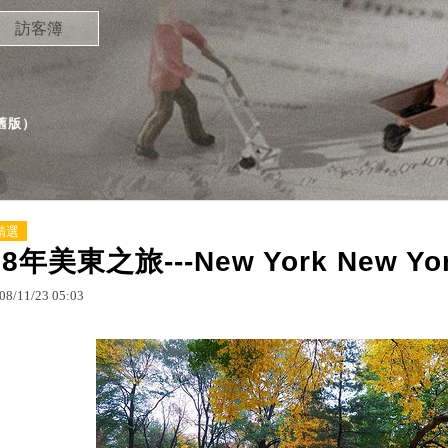
訪客簿
舊版
）
精選
08年美東之旅---New York New Yo
08
/
11
/
23
05
:
03