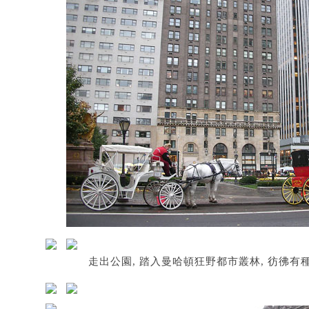
走出公園, 踏入曼哈頓狂野都市叢林, 彷彿有