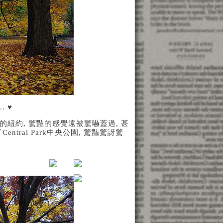
 ♥
的紐約, 驚豔的感覺遠被驚嚇蓋過, 甚
tral Park中央公園, 驚豔驚訝驚