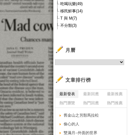
吃喝玩樂(49)
移民鮮事(14)
T 與 M(7)
不分類(3)
月曆
文章排行榜
最新發表
最新回應
最新推薦
熱門瀏覽
熱門回應
熱門推薦
舊金山之另類馬拉松
偷心的人
雙滿月--外面的世界