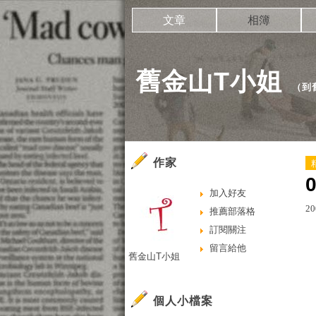
文章
相簿
舊金山T小姐
（
到
作家
加入好友
20
推薦部落格
訂閱關注
留言給他
舊金山T小姐
個人小檔案