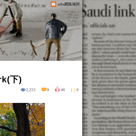
udn網路城邦
rk(下)
2,253
8
48
0