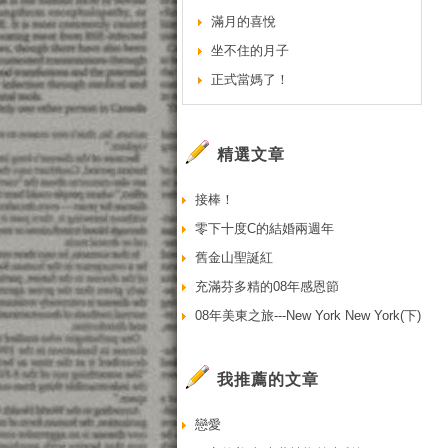
滿月的喜悅
坐不住的月子
正式當媽了！
精選文章
接棒！
零下十度C的結婚兩週年
舊金山聖誕紅
充滿芬多精的08年感恩節
08年美東之旅---New York New York(下)
我推薦的文章
戀愛