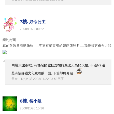
7樓.
好命公主
2008
/
11
/
22
00
:
22
紐約街頭
真的跟涉谷有點像欸.....不過有麥當勞的那兩張照片....我覺得更像台北說
同屬大城市吧, 有熱鬧的霓虹燈招牌跟比天高的大樓, 不過NY還
是有恬靜跟文化素養的一面, 下篇即將介紹~
舊金山T小姐
於
2008
/
11
/
22
23
:
53
回覆
6樓.
筱小姐
2008
/
11
/
20
15
:
36