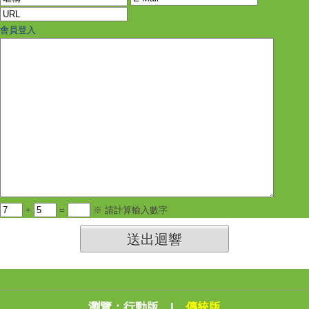
會員登入
+
=
※ 請計算輸入數字
送出迴響
瀏覽：
行動版
|
傳統版