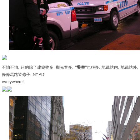
不怕不怕, 紐約除了建築物多, 觀光客多,
"警察"
也很多. 地鐵站內, 地鐵站外,
條條馬路皆條子. NYPD
everywhere!