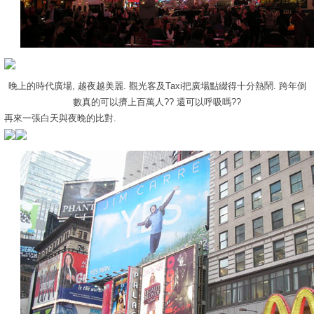
晚上的時代廣場, 越夜越美麗. 觀光客及Taxi把廣場點綴得十分熱鬧. 跨年倒
數真的可以擠上百萬人?? 還可以呼吸嗎??
再來一張白天與夜晚的比對.