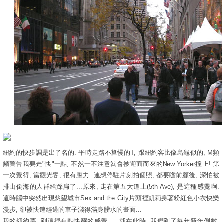
紐約的快步調是出了名的. 平時走路不算慢的T, 跟紐約客比像烏龜似的, M頻
頻警告我要走"快"一點, 不然一不注意就會被迎面而來的New Yorker撞上! 第
一次覺得, 當觀光客, 很有壓力. 連想停駐片刻拍個照, 都要瞻前顧後, 深怕被
排山倒海的人群給踩扁了...原來, 走在第五大道上(5th Ave), 是這種感覺啊.
這時腦中突然出現慾望城市Sex and the City片頭裡凱莉身著粉紅色小衣快樂
漫步, 卻被快速經過的車子濺得滿身髒水的畫面...
我的紐約夢, 到這裡有點快醒的感覺..... 就在此時, 我們到了每年新年倒數,