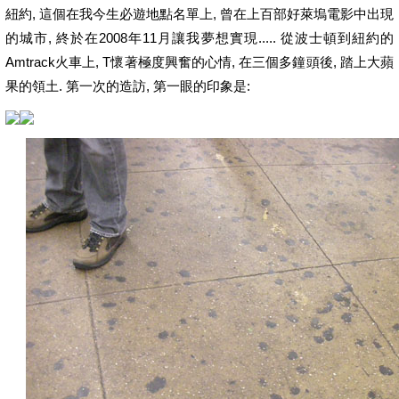
紐約, 這個在我今生必遊地點名單上, 曾在上百部好萊塢電影中出現
的城市, 終於在2008年11月讓我夢想實現..... 從波士頓到紐約的
Amtrack火車上, T懷著極度興奮的心情, 在三個多鐘頭後, 踏上大蘋
果的領土. 第一次的造訪, 第一眼的印象是: