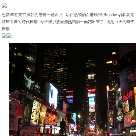
想當年遊東京澀谷的感覺一湧而上. 站在熱鬧的百老匯街(Broadway)看著霓
虹燈閃爍的時代廣場, 骨子裡那股愛湊熱鬧的一面跑出來了. 這是白天的時代
廣場.