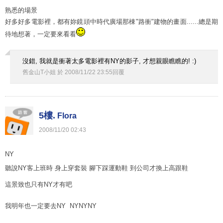
熟悉的場景
好多好多電影裡，都有妳鏡頭中時代廣場那棟"路衝"建物的畫面......總是期
待地想著，一定要來看看
沒錯, 我就是衝著太多電影裡有NY的影子, 才想親眼瞧瞧的! :)
舊金山T小姐
於
2008
/
11
/
22
23
:
55
回覆
5樓.
Flora
2008
/
11
/
20
02
:
43
NY
聽說NY客上班時 身上穿套裝 腳下踩運動鞋 到公司才換上高跟鞋
這景致也只有NY才有吧
我明年也一定要去NY NYNYNY