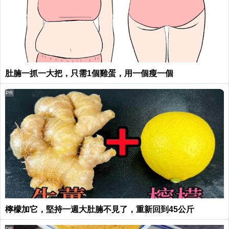
肚腩一抓一大把，只需1個雞蛋，用一個瘦一個
PR
檸檬加它，堅持一週大肚腩不見了，重新回到45公斤
PR