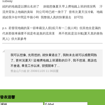
subway
紐約的地鐵是以髒出名的了 妳能想像夏天早上擠地鐵上班的情況嗎 汗
流夾背加上地鐵的臭味 到公司時已經一身汗了 曾有次夏天沒冷氣 地鐵
就給我卡在中間足半個小時 我整個人真的快暈過去 好可怕
p.s. 若發現地鐵的某一節車廂沒人搭(或只有一二個人時) 但其他全是滿的
代表那個車廂要不就是有超臭的流浪漢 再不然就是沒冷氣(夏天真的會熱
死人) 供大家參考
我可以想像, 光用想的, 就快暈過去了, 我秋末去就可以感覺悶熱
了, 更何況夏天! 這種擠地鐵上班通勤的日子, 我不想過, 應該也
不會過, 畢竟工作以來, 習慣開車了...
舊金山T小姐
於
2008
/
11
/
20
11
:
36
回覆
發表迴響