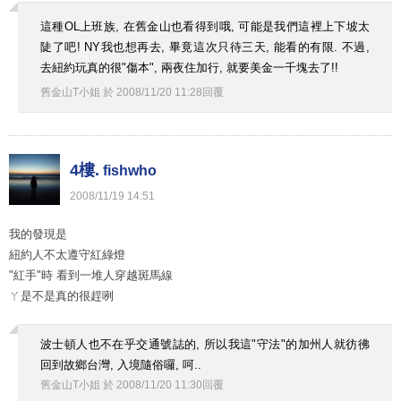
這種OL上班族, 在舊金山也看得到哦, 可能是我們這裡上下坡太
陡了吧! NY我也想再去, 畢竟這次只待三天, 能看的有限. 不過,
去紐約玩真的很"傷本", 兩夜住加行, 就要美金一千塊去了!!
舊金山T小姐
於
2008
/
11
/
20
11
:
28
回覆
4樓.
fishwho
2008
/
11
/
19
14
:
51
我的發現是
紐約人不太遵守紅綠燈
"紅手"時 看到一堆人穿越斑馬線
ㄚ是不是真的很趕咧
波士頓人也不在乎交通號誌的, 所以我這"守法"的加州人就彷彿
回到故鄉台灣, 入境隨俗囉, 呵..
舊金山T小姐
於
2008
/
11
/
20
11
:
30
回覆