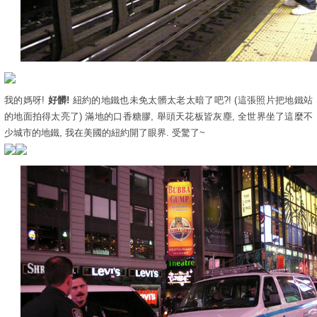
我的媽呀!
好髒!
紐約的地鐵也未免太髒太老太暗了吧?! (這張照片把地鐵站
的地面拍得太亮了) 滿地的口香糖膠, 舉頭天花板皆灰塵, 全世界坐了這麼不
少城市的地鐵, 我在美國的紐約開了眼界. 受驚了~