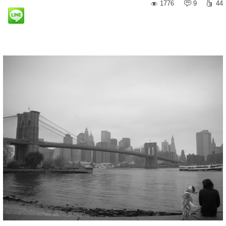
1776
9
44