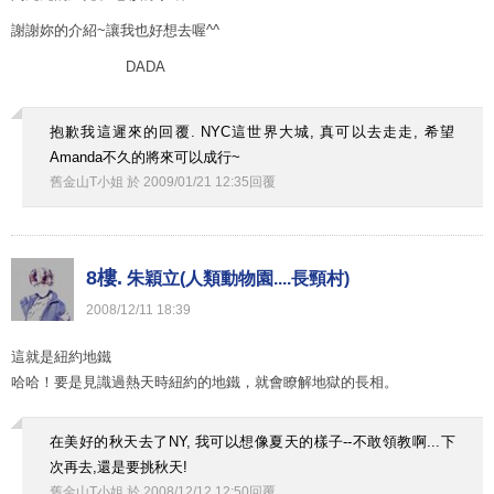
謝謝妳的介紹~讓我也好想去喔^^
DADA
抱歉我這遲來的回覆. NYC這世界大城, 真可以去走走, 希望
Amanda不久的將來可以成行~
舊金山T小姐
於
2009
/
01
/
21
12
:
35
回覆
8樓.
朱穎立(人類動物園....長頸村)
2008
/
12
/
11
18
:
39
這就是紐約地鐵
哈哈！要是見識過熱天時紐約的地鐵，就會瞭解地獄的長相。
在美好的秋天去了NY, 我可以想像夏天的樣子--不敢領教啊...下
次再去,還是要挑秋天!
舊金山T小姐
於
2008
/
12
/
12
12
:
50
回覆