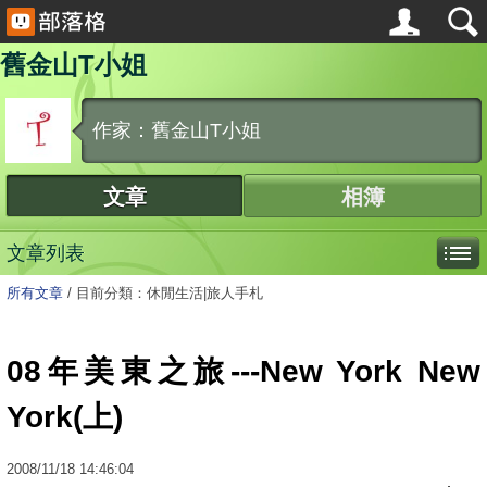
舊金山T小姐
作家：舊金山T小姐
文章
相簿
文章列表
所有文章
/
目前分類：休閒生活|旅人手札
08年美東之旅---New York New
York(上)
2008
/
11
/
18
14:46:04