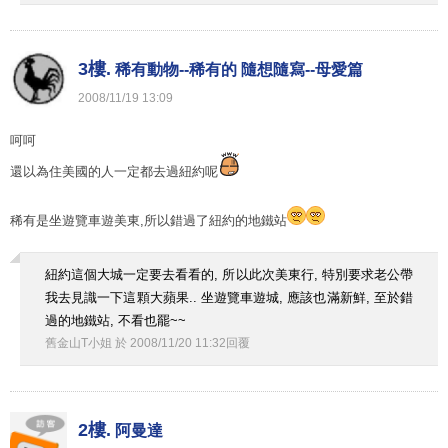
3樓.
稀有動物--稀有的 隨想隨寫--母愛篇
2008
/
11
/
19
13
:
09
呵呵
還以為住美國的人一定都去過紐約呢
稀有是坐遊覽車遊美東,所以錯過了紐約的地鐵站
紐約這個大城一定要去看看的, 所以此次美東行, 特別要求老公帶
我去見識一下這顆大蘋果.. 坐遊覽車遊城, 應該也滿新鮮, 至於錯
過的地鐵站, 不看也罷~~
舊金山T小姐
於
2008
/
11
/
20
11
:
32
回覆
2樓.
阿曼達