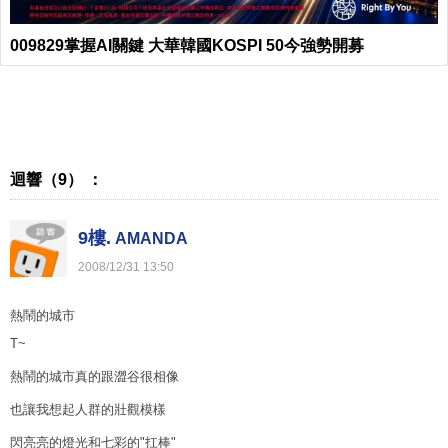
009829掌握AI關鍵 大華韓國KOSPI 50今強勢開募
迴響（9） ：
9樓.
AMANDA
2008
/
12
/
31
13
:
50
熱鬧的城市
T~
熱鬧的城市真的跟澀谷很相像
也讓我想起人群的壯觀模樣
閃亮亮的燈光和七彩的"扛棒"