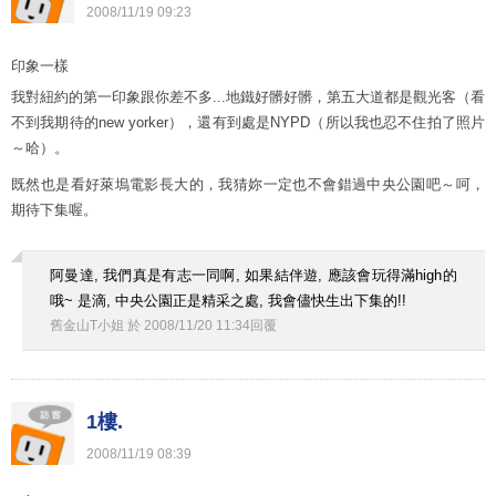
2008
/
11
/
19
09
:
23
印象一樣
我對紐約的第一印象跟你差不多...地鐵好髒好髒，第五大道都是觀光客（看
不到我期待的new yorker），還有到處是NYPD（所以我也忍不住拍了照片
～哈）。
既然也是看好萊塢電影長大的，我猜妳一定也不會錯過中央公園吧～呵，
期待下集喔。
阿曼達, 我們真是有志一同啊, 如果結伴遊, 應該會玩得滿high的
哦~ 是滴, 中央公園正是精采之處, 我會儘快生出下集的!!
舊金山T小姐
於
2008
/
11
/
20
11
:
34
回覆
1樓.
2008
/
11
/
19
08
:
39