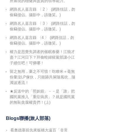
所展現的穩健與盡責的領導能力。
網路名人嘉言錄 〈 2 〉 (網路佳話，勿
偷竊侵佔。攝影中，請微笑。)
網路名人嘉言錄 〈 3 〉 (網路佳話，勿
偷竊侵佔。攝影中，請微笑。)
網路名人嘉言錄 〈4 〉 (網路佳話，勿
偷竊侵佔。攝影中，請微笑。)
權力是思覺失調者的催眠春藥！江狼才
盡？江河日下？拜偷蝗婦猩黨部讓小江
子續任吧！可憐哪！
留之無用，棄之不可惜！吃瞭米＋毫無
份量沒LP傢伙，只能舔共屎隨風吹...隨
濁波逐流！
★反送中的「照妖鏡」－－是「誰」把
國民黨推入「重症病房」？就是國民黨
的無恥貪腐權貴們！(上)
Blogs聯播(旅人部落)
看奧德塞前先來板橋大遠百「非常