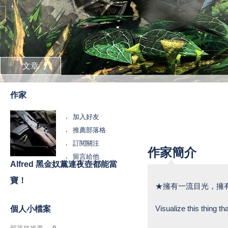
文章
作家
加入好友
推薦部落格
訂閱關注
作家簡介
留言給他
Alfred 黑金奴黨連夜壺都能當
寶！
★擁有一流目光，擁
Visualize this thing tha
個人小檔案