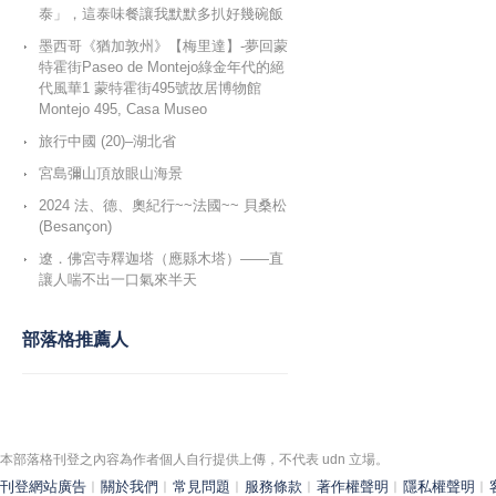
泰」，這泰味餐讓我默默多扒好幾碗飯
墨西哥《猶加敦州》【梅里達】-夢回蒙
特霍街Paseo de Montejo綠金年代的絕
代風華1 蒙特霍街495號故居博物館
Montejo 495, Casa Museo
旅行中國 (20)–湖北省
宮島彌山頂放眼山海景
2024 法、德、奧紀行~~法國~~ 貝桑松
(Besançon)
遼．佛宮寺釋迦塔（應縣木塔）——直
讓人喘不出一口氣來半天
部落格推薦人
本部落格刊登之內容為作者個人自行提供上傳，不代表 udn 立場。
刊登網站廣告
︱
關於我們
︱
常見問題
︱
服務條款
︱
著作權聲明
︱
隱私權聲明
︱