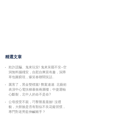
精選文章
欺詐謊騙、鬼來玩安! 鬼來呆罷不安--空
洞無料腦殘安，自慰自爽當有趣，深蹲
草包圖窮現，爆笑春聯鬧笑話..
厲害了，黑金雙標黨! 弊案連連: 北藝術
表演中心電扶梯暴衝兩層樓；中捷運軸
心斷裂，北中人的命不是命?
公母授受不親，巧擊掰羞羞臉! 沒禮
貌，大餅臉是否有類似不良花癡習慣，
專門對老男藍伸鹹豬手？