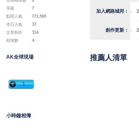
部落格推薦
：
0
等級
：
7
加入網路城邦：
2
點閱人氣
：
771,500
本日人氣
：
37
創作更新：
2
文章創作
：
314
相簿數
：
4
推薦人清單
AK全球現場
小時鐘相簿