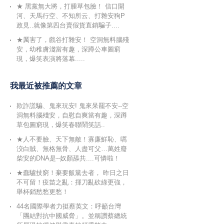
★ 黑黨無大將，打腫草包臉！ 信口開
河、天馬行空、不知所云、打雜安狗P
政見..就像第四台賣假貨直銷騙子....
★厲害了，戲谷打雜安！ 空洞無料腦殘
安，幼稚膚淺當有趣，深蹲公車圖窮
現，爆笑表演將落幕.....
我最近被推薦的文章
欺詐謊騙、鬼來玩安! 鬼來呆罷不安--空
洞無料腦殘安，自慰自爽當有趣，深蹲
草包圖窮現，爆笑春聯鬧笑話..
★人不要臉、天下無敵！寡廉鮮恥、嚆
洨白賊、無格無骨、人盡可父…萬姓廢
柴安的DNA是--奴顏舔共....可憐啦！
★蠢驢技窮！棄要飯黨去者， 昨日之日
不可留！疫苗之亂：揮刀亂砍綠更強，
舉杯銷愁愁更愁！
44名國際學者力挺蔡英文：呼籲台灣
「團結對抗中國威脅」。並稱讚蔡總統