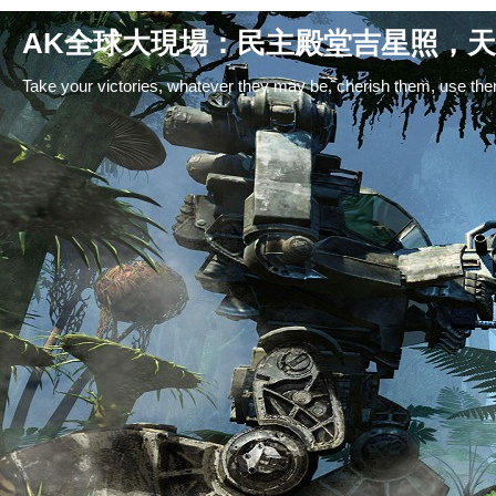
AK全球大現場：民主殿堂吉星照，天
Take your victories, whatever they may be, cherish them, use them,