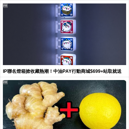
PR
IP聯名燈箱掀收藏熱潮！中油PAY行動商城$699+站取就送
PR