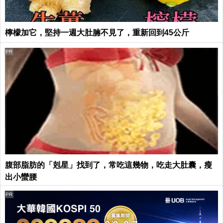
檸檬加它，堅持一週大肚腩不見了，重新回到45公斤
PR
腹部脂肪的「剋星」找到了，常吃這幾物，吃走大肚囊，瘦
出小蠻腰
PR