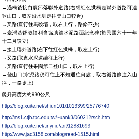
→過橋後接白鹿部落聯外道路(右經紅色拱橋走聯外道路可達
登山口，取左沿水圳走往登山口較近)
→叉路(直行往馬鞍壩，取右上行，路條不少)
→臺灣基督教福利會協助舖水泥路面紀念碑(於民國六十一年
十二月設立)
→接上聯外道路(右下往紅色拱橋，取左上行)
→叉路(取直水泥道續往上行)
→叉路(直行往果園第二登山口，取左上行)
→登山口(水泥路仍可往上不知通往何處，取右循路條進入山
徑，一路陡上)
爬升高度大約980公尺
http://blog.xuite.net/shiun101/1013399/25776740
http://ms1.ctjh.tpc.edu.tw/~uank3/060212rsch.htm
http://blog.xuite.net/tinyiliu/ant/12881693
http://www.jac3158.com/blog/read-1515.html