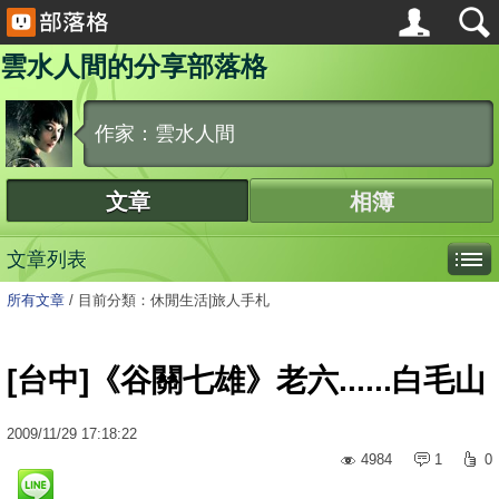
雲水人間的分享部落格
作家：雲水人間
文章
相簿
文章列表
所有文章
/
目前分類：休閒生活|旅人手札
[台中]《谷關七雄》老六......白毛山
2009
/
11
/
29
17:18:22
4984
1
0