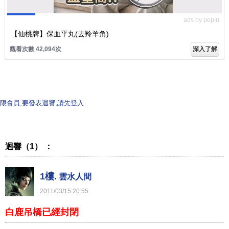
ads by popIn
【仙桃牌】保血平丸(去羚羊角)
觀看次數 42,094次
深入了解
限會員,要發表迴響,請先登入
迴響（1） ：
1樓.
雲水人間
2011
/
03
/
15
20
:
55
白鹿吊橋已經封閉