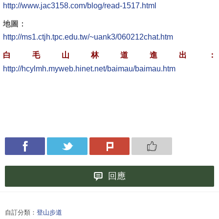
http://www.jac3158.com/blog/read-1517.html
地圖：
http://ms1.ctjh.tpc.edu.tw/~uank3/060212chat.htm
白毛山林道進出：
http://hcylmh.myweb.hinet.net/baimau/baimau.htm
回應
自訂分類：
登山步道