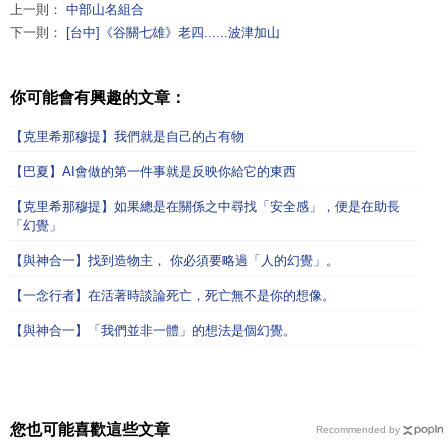
上一則：
中部山名組合
下一則：
[台中]《谷關七雄》老四......波津加山
你可能會有興趣的文章：
【克里希那穆提】我們就是自己的占有物
【巴夏】AI會做的第一件事就是反映你給它的東西
​【克里希那穆提】如果總是在關係之中尋找「安全感」，便是在助長
「幻覺」
【與神合一】找到造物主， 你必須要略過「人的幻覺」。
【一念行者】在活著時談論死亡，死亡無不是你的想像。
【與神合一】「我們並非一體」的想法是個幻覺。
您也可能喜歡這些文章
Recommended by