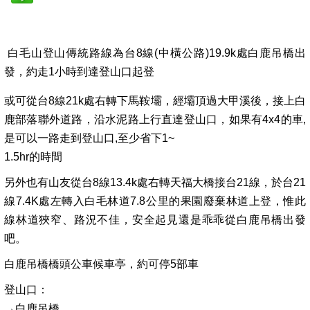
白毛山登山傳統路線為台8線(中橫公路)19.9k處白鹿吊橋出
發，約走1小時到達登山口起登
或可從台8線21k處右轉下馬鞍壩，經壩頂過大甲溪後，接上白
鹿部落聯外道路，沿水泥路上行直達登山口，如果有4x4的車,
是可以一路走到登山口,至少省下1~
1.5hr的時間
另外也有山友從台8線13.4k處右轉天福大橋接台21線，於台21
線7.4K處左轉入白毛林道7.8公里的果園廢棄林道上登，惟此
線林道狹窄、路況不佳，安全起見還是乖乖從白鹿吊橋出發
吧。
白鹿吊橋橋頭公車候車亭，約可停5部車
登山口：
→白鹿吊橋