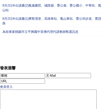
8月2日外出讀書(2)鳳儀書院、城隍廟、曹公廟、曹公國小、中華街、鳳
山站
8月2日外出讀書(1)摩斯漢堡、高雄車站、鳳山車站、曹公圳步道、曹謹
路
為前東家桃園市立平興國中宣傳代理代課教師甄選訊息
發表迴響
會員登入