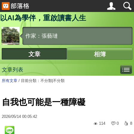
以AI為學伴，重啟讀書人生
作家：張藝璉
文章
相簿
文章列表
所有文章
/
目前分類：不分類|不分類
自我也可能是一種障礙
2026
/
05
/
14
00:05:42
114
0
8