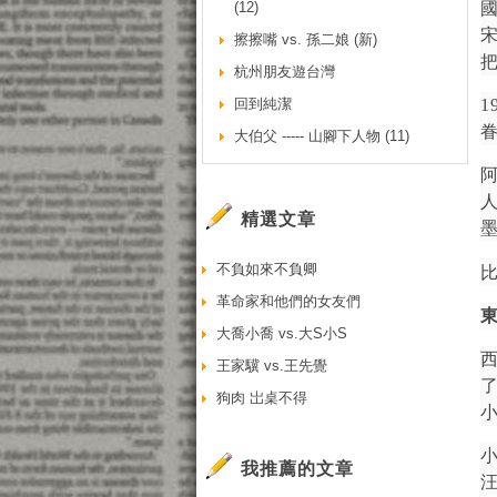
(12)
擦擦嘴 vs. 孫二娘 (新)
杭州朋友遊台灣
回到純潔
1
大伯父 ----- 山腳下人物 (11)
精選文章
不負如來不負卿
革命家和他們的女友們
大喬小喬 vs.大S小S
王家驥 vs.王先覺
狗肉 岀桌不得
我推薦的文章