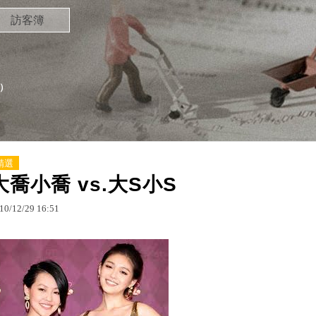
訪客簿
）
精選
大喬小喬 vs.大S小S
10
/
12
/
29
16
:
51