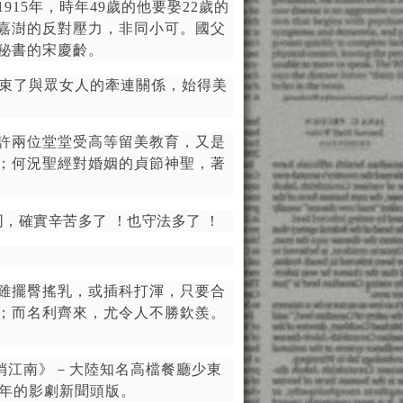
1915
年，時年
49
歲的他要娶
22
歲的
嘉澍的反對壓力，非同小可。國父
秘書的宋慶齡。
束了與眾女人的牽連關係，始得美
許兩位堂堂受高等留美教育，又是
；何況聖經對婚姻的貞節神聖，著
，確實辛苦多了 ！也守法多了 ！
雖擺臀搖乳，或插科打渾，只要合
；而名利齊來，尤令人不勝欽羨。
俏江南》－大陸知名高檔餐廳少東
年的影劇新聞頭版。