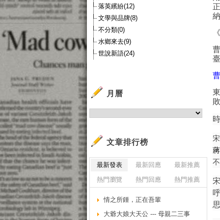
落英繽紛(12)
文學與品牌(8)
不分類(0)
水鄉來去(9)
世說新語(24)
月曆
文章排行榜
最新發表
最新回應
最新推薦
熱門瀏覽
熱門回應
熱門推薦
情之所鍾，正在吾輩
大爺大娘大天公 --- 母親二三事