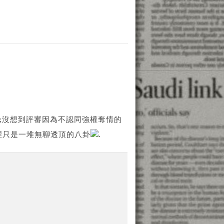
;沒想到評審因為不認同強權奪情的
眼裡只是一堆無聊透頂的八卦
.