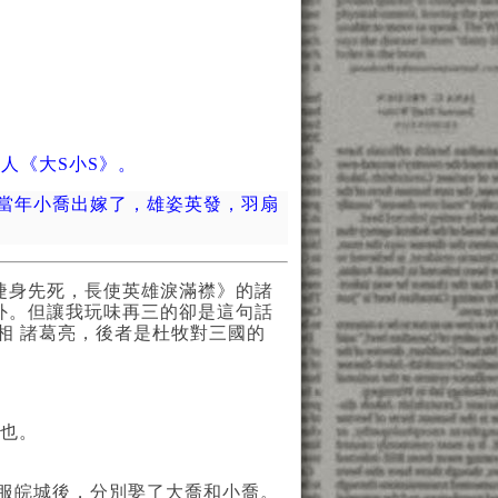
藝人《大
S
小
S
》。
當年小喬出嫁了，雄姿英發，羽扇
捷身先死，長使英雄淚滿襟》的諸
外。但讓我玩味再三的卻是這句話
相 諸葛亮，後者是杜牧對三國的
也。
服皖城後，分別娶了大喬和小喬。