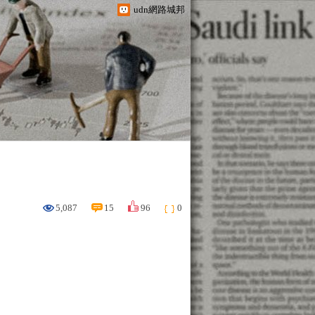
udn網路城邦
5,087
15
96
0