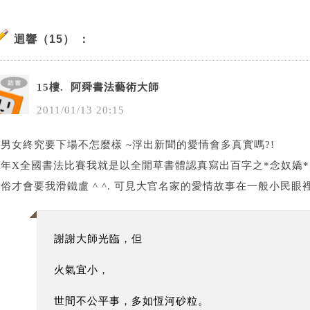
迴響（15） ：
15樓.
阿舜書法藝術大師
2011
/
01
/
13
20
:
15
男女終究要下場不怎麼樣 ~浮出新聞的愛情會多真實嗎?!
去年X全國書法比賽我就是以全開草書體認真寫出百字之*念奴嬌*
俗才會要我滑鐵盧 ^ ^. 可見大官名家的愛情故事在一般小民
謝謝大師光臨，但
火氣宜小，
世間不公平事，多如恆河砂粒。