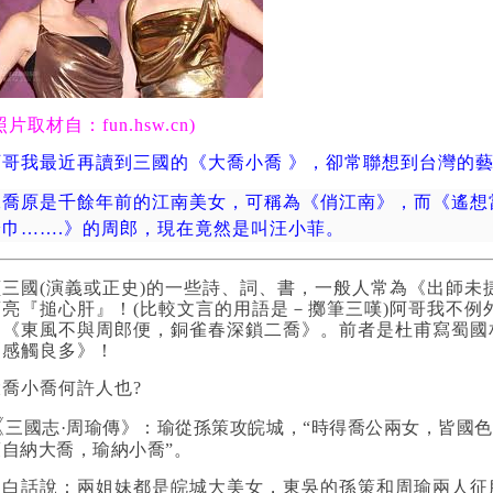
照片取材自：fun.hsw.cn)
阿哥我最近再讀到三國的《大喬小喬 》，卻常聯想到台灣的
二喬原是千餘年前的江南美女，可稱為《俏江南》，而《遙想
綸巾
…….
》的周郎，現在竟然是叫汪小菲。
讀三國
(
演義或正史
)
的一些詩、詞、書，一般人常為《出師未
葛亮『搥心肝』！
(
比較文言的用語是－擲筆三嘆
)
阿哥我不例
－《東風不與周郎便，銅雀春深鎖二喬》。前者是杜甫寫蜀國
《感觸良多》！
大喬小喬何許人也
?
《
三國志
·
周瑜傳》：瑜從孫策攻皖城，
“
時得喬公兩女，皆國色
策自
納大喬，瑜納小喬
”
。
用白話說：兩姐妹都是皖城大美女，東吳的孫策和周瑜兩人征