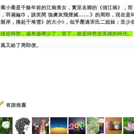
大喬小喬是千餘年前的江南美女，實至名歸的《俏江南》，而
發，羽扇綸巾，談笑間 強虜灰飛煙滅
…….
》的周郎，現在是
濤裂岸，捲起千堆雪》的大小S，似乎壓過宋氏二姐妹；至少
英雄造時勢，越來越稀少了；當下，都是時勢造英雄的時代。
東風又給了周郎便。
有誰推薦