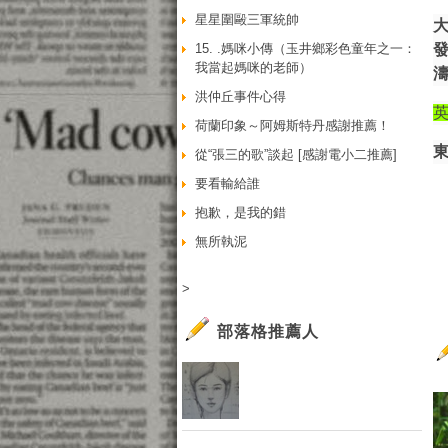
星星圍毆三軍統帥
15. .媽咪小傳（玉井鄉彩色童年之一：
我當起媽咪的老師）
洪仲丘事件心得
荷蘭印象～阿姆斯特丹感謝推薦！
從“張三的歌”談起 [感謝電小二推薦]
要看輸給誰
抱歉，是我的錯
無所執泥
>
部落格推薦人