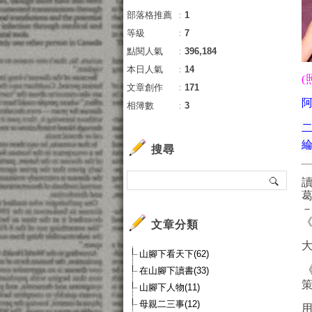
部落格推薦
：
1
等級
：
7
點閱人氣
：
396,184
本日人氣
：
14
(
文章創作
：
171
相簿數
：
3
搜尋
文章分類
山腳下看天下(62)
在山腳下讀書(33)
山腳下人物(11)
母親二三事(12)