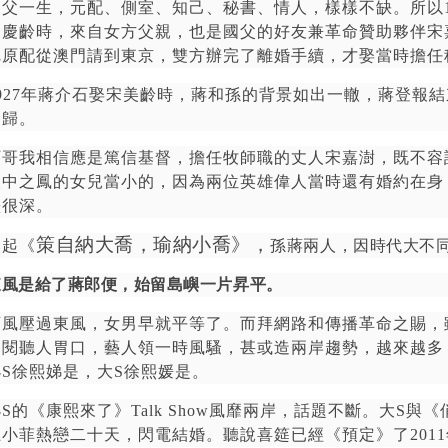
國父一生，元配、側室、知己、秘書、情人，樣樣不缺。所以
宋慶齡時，來自女方父親，也是國父的好友兼革命贊助夥伴宋
把原配從澳門請到東京，雙方辦完了離婚手續，才娶當時擔任
927
年蔣介石娶宋美齡時，蔣和孫的背景如出一轍，蔣登報結
眷歸。
阿哥我相信應是篤信基督，擔任牧師職的丈人宋嘉澍，既不容
人中之鳳的女兒當小的，因為兩位英雄偉人當時還有婚約在身
墨很深。
策自納大喬，瑜納小喬》，
比起《
孫蔣兩人，因時代大不同
東風是給了蔣郎便，始留島嶼一片昇平。
西風壓過東風，女男早就平等了。而拜網路和傳播革命之賜，
了閱聽人胃口，藝人領一時風騷，甚或造兩岸趨勢，越來越多
小
S
徐熙娣是，大
S
徐熙媛是。
小
S
的《康熙來了》
Talk Show
風靡兩岸，話題不斷。大
S
與《
汪小菲熱戀二十天，閃電結婚。聽說喜筵已經《預定》了
2011