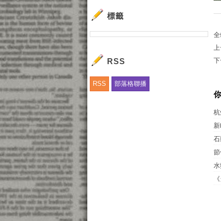
標籤
全
上
下
RSS
RSS
部落格聯播
杭
新
石
節
水
《