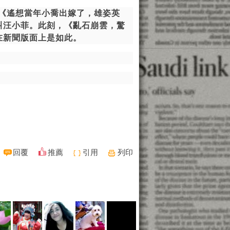
《遙想當年小喬出嫁了，雄姿英
叫汪小菲。此刻，《亂石崩雲，驚
在新聞版面上是如此。
回覆
推薦
引用
列印