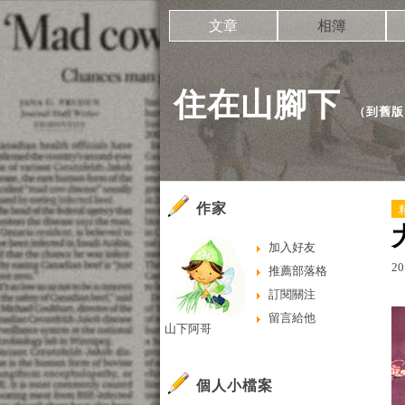
文章
相簿
住在山腳下
（
到舊版
作家
加入好友
20
推薦部落格
訂閱關注
留言給他
山下阿哥
個人小檔案