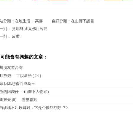
站分類：
在地生活
｜
高屏
自訂分類：
在山腳下讀書
一則：
見耶穌 比見佛祖容易
一則：
反啦 !
你可能會有興趣的文章：
州朋友遊台灣
町放炮 --- 世說新語 ( 24 )
頭 因為悲傷而成為玉
儉的阿錢仔 --- 山腳下人物 (9)
鄉來去 (8) --- 雪壓霜欺
当玫瑰不叫玫瑰时，它是否依然芬芳 ？》