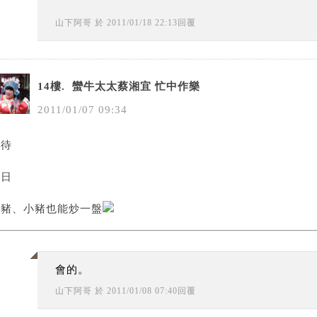
山下阿哥
於
2011
/
01
/
18
22
:
13
回覆
14樓.
蠻牛太太蔡湘宜 忙中作樂
2011
/
01
/
07
09
:
34
期待
哪日
大豬、小豬也能炒一盤
會的。
山下阿哥
於
2011
/
01
/
08
07
:
40
回覆