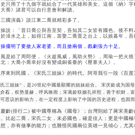
正史只用了十九個字就結合了一代英雄和美女。這個《納》字
納大喬》
諸
君可以自行意會和解讀。
《三國演義》談江東二喬就精彩多了。
曹操說：「昔日喬公與吾至契，吾知其二女皆有國色。後不料
臺於漳水之上，如得江南，當娶二喬置之台上，以娛暮年，吾
曹操擺明了要搶人家老婆，而且搶兩個，戲劇張力十足。
東風是給了周郎便，《火趁風威，風助火勢》，周瑜一把火燒
敗北；大喬小喬幸好沒有變成銅雀臺的《壓寨夫人》。
時序來到民國，《宋氏三姐妹》的時代。阿哥我引一段《百度
宋氏三姐妹
”
，是
20
世紀中國最顯耀的姐妹組合。
宋庆龄成为国母
蔣介石
，权势显赫，呼风唤雨；宋蔼龄联姻孔祥熙，善于积财，
不可思议的影响力，在一定程度上影响了中国的历史进程，也因
宋慶齡
(
排行二
)
被中國尊稱為《國母》；台灣則給了蔣宋美齡
呼。比起二喬，宋氏二女，未必國色，確是佳人；更是中國極
思想，亦有做事的能力；也難怪民國兩位英雄一見傾心，尤其