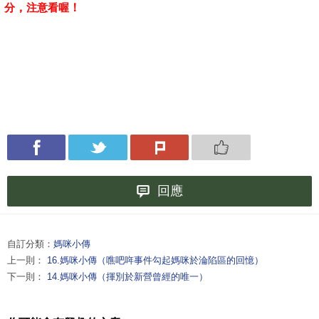
分
，
注意看喔
！
回應
自訂分類：
媽咪小傳
上一則：
16.媽咪小傳（噍吧哖事件勾起媽咪於淪陷區的回憶）
下一則：
14.媽咪小傳（揮別於新營曾經的唯一）