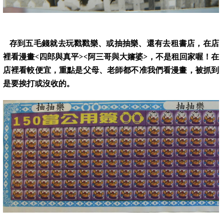
存到五毛錢就去玩戳戳樂、或抽抽樂、還有去租書店，在店
裡看漫畫
<
四郎與真平
><
阿三哥與大嬸婆
>
，不是租回家喔！在
店裡看較便宜，重點是父母、老師都不准我們看漫畫，被抓到
是要挨打或沒收的。