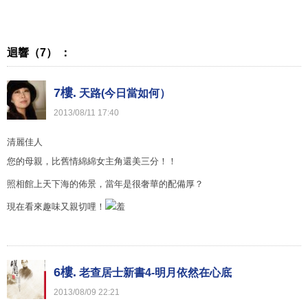
迴響（7） ：
7樓.
天路(今日當如何）
2013
/
08
/
11
17
:
40
清麗佳人
您的母親，比舊情綿綿女主角還美三分！！
照相館上天下海的佈景，當年是很奢華的配備厚？
現在看來趣味又親切哩！
6樓.
老查居士新書4-明月依然在心底
2013
/
08
/
09
22
:
21