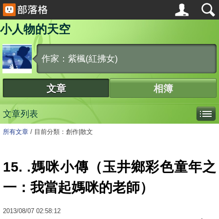
小人物的天空
作家：紫楓(紅拂女)
文章
相簿
文章列表
所有文章
/
目前分類：創作|散文
15. .媽咪小傳（玉井鄉彩色童年之
一：我當起媽咪的老師）
2013
/
08
/
07
02:58:12