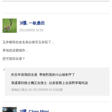
3樓.
一畝桑田
2013
/
08
/
08
16
:
50
玉井鄉現在改名為台南市玉井區了，
草地也沒變城市，
您可曾回去過？
約五年前我回去過 學校對面的小山坡剷平了
我還看到推土機正在推土 以前曾爬上去採野草莓吃說
紫楓(紅拂女)
於
2013
/
08
/
09
01
:
54
回覆
2樓.
Chen Mimi