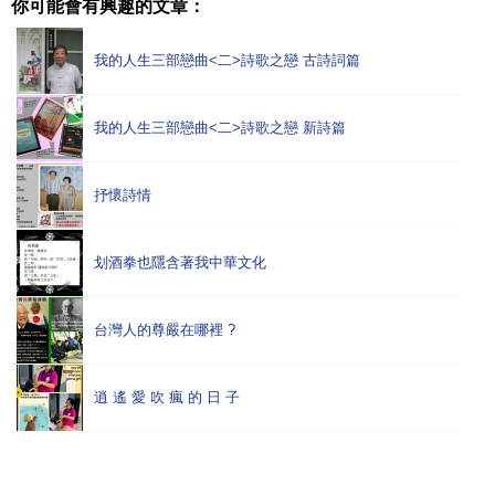
你可能會有興趣的文章：
我的人生三部戀曲<二>詩歌之戀 古詩詞篇
我的人生三部戀曲<二>詩歌之戀 新詩篇
抒懷詩情
划酒拳也隱含著我中華文化
台灣人的尊嚴在哪裡 ?
逍 遙 愛 吹 瘋 的 日 子