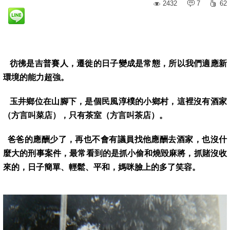
2432
7
62
彷彿是吉普賽人，遷徙的日子變成是常態，所以我們適應新
環境的能力超強。
玉井鄉位在山腳下，是個民風淳樸的小鄉村，這裡沒有酒家
（方言叫菜店），只有茶室（方言叫茶店）。
爸爸的應酬少了，再也不會有議員找他應酬去酒家，也沒什
麼大的刑事案件，最常看到的是抓小偷和燒毀麻將，抓賭沒收
來的，日子簡單、輕鬆、平和，媽咪臉上的多了笑容。