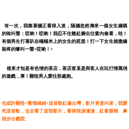
有一次，我靠著牆正看得入迷，隔牆忽然傳來一個女生嬌嗔
的唉叫聲：哎喲！哎喲！我忍不住翹起腳尖往窗內偷看，哇！
有個男生打著趴在榻榻米上的女生的屁股！打一下女生就撒嬌
裝疼的嗲叫一聲
<
哎喲！
>
後來才知是有色情的茶店，茶店查某是與客人在玩打情罵俏
的遊戲，厚！難怪男人愛往那處跑。
也或許難怪<舊情綿綿>這首歌紅遍台灣，影片更是叫座，我愛
死這首歌，也去看了這部影片，看得我淚漣漣
，
紅著眼睛
、
鼻
頭步出戲院
。