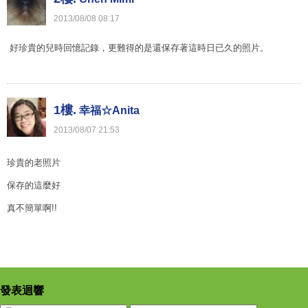
2013
/
08
/
08
08
:
17
好珍貴的兒時回憶記錄，更難得的是還保存著這時日已久的照片。
1樓.
幸福☆Anita
2013
/
08
/
07
21
:
53
珍貴的老照片
保存的這麼好
真不簡單啊!!
發表迴響