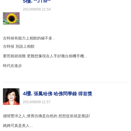
5樓.
**J I M**
2013
/
08
/
09
21
:
54
古時候有能力上相館的確不多..
古時候 別說上相館
要照相就很難 更難想像現在人手好幾台相機手機...
時代在進步
4樓.
張鳳哈佛 哈佛問學錄 得首獎
2013
/
08
/
09
11
:
57
感情豐沛之人,懷舊仿彿是自然的.想想從前就是應該!
媽媽可真是美人...