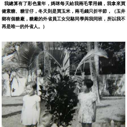
我總算有了彩色童年，媽咪每天給我兩毛零用錢，我拿來買
健素糖、糖甘仔，冬天則是買玉米，兩毛錢只折半節，（玉井
鄉有個糖廠，糖廠的外省員工女兒駱同學與我同班，所以我不
再是唯一的外省人。）