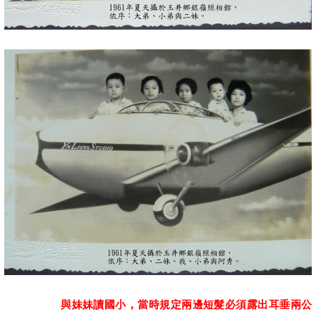
與妹妹讀國小
，
當時規定兩邊短髮必須露出耳垂兩公