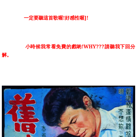
一定要聽這首歌喔!好感性喔]!
小時候我常看免費的戲喲!WHY???請聽我下回分
解
。