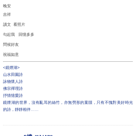
晚安
吉祥
讀文 看照片
勾起我 回憶多多
問候好友
祝福如意
<鏡煙湖>
山水田園詩
詠物懷人詩
佛宗禪理詩
抒情憶愛詩
鏡煙湖的世界，沒有亂耳的絲竹，亦無勞形的案牘，只有不愧對美好時光
的詩，靜靜相伴……