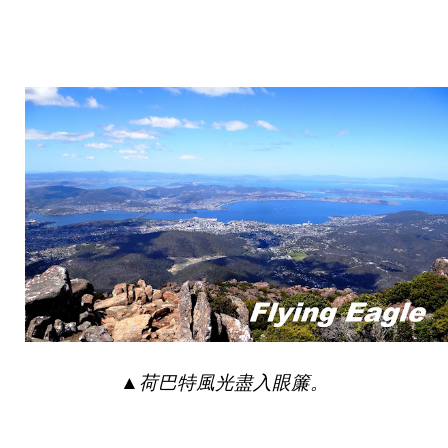
▲
荷巴特
風光
盡入眼簾。