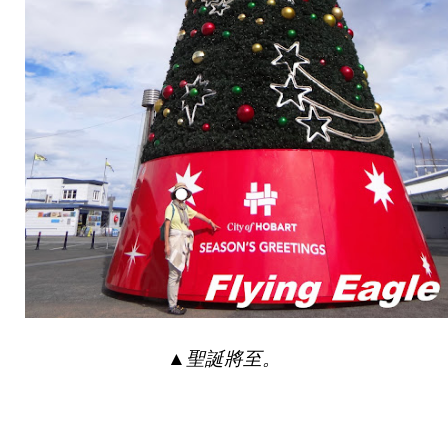
▲
聖誕將至。