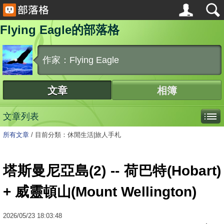
Flying Eagle的部落格
作家：Flying Eagle
文章
相簿
文章列表
所有文章
/
目前分類：休閒生活|旅人手札
塔斯曼尼亞島(2) -- 荷巴特(Hobart)
+ 威靈頓山(Mount Wellington)
2026
/
05
/
23
18:03:48