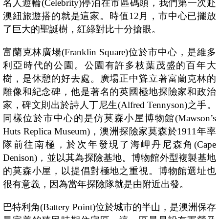
名人遊輪
(Celebrity)
停泊在市區碼頭，我們第一次赴
澳紐旅遊搭的就是這家。時值
12
月，市中心已擺放
了巨大的聖誕樹，紅綠對比十分搶眼。
富蘭克林廣場
(Franklin Square)
位於市中心，是維多
利亞時代的公園。公園有許多枝葉茂盛的百年大
樹，是休憩的好去處。廣場正中聳立著富蘭克林的
雕像和紀念碑，他是著名的英國極地探險家和政治
家，碑文則出於詩人丁尼生
(Alfred Tennyson)
之手。
同樣位於市中心的是仿莫森小屋博物館
(Mawson’s
Huts Replica Museum)
，澳洲探險家莫森於
1911
年率
隊前往南極，於次年發現了海岬丹尼森角
(Cape
Denison)
，並以其為探險基地。博物館外型複製基地
的莫森小屋，以提倡對極地之重視。博物館選址也
很有意義，因為當年探險隊就是由附近出發。
巴特利角
(Battery Point)
位於城市的半山，是澳洲保存