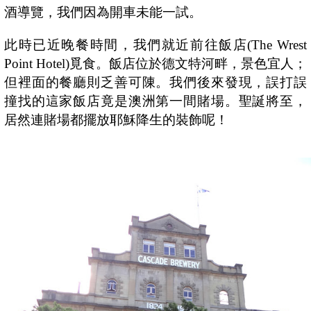
酒導覽，我們因為開車未能一試。
此時已近晚餐時間，我們就近前往飯店
(The Wrest
Point Hotel)
覓食。飯店位於德文特河畔，景色宜人；
但裡面的餐廳則乏善可陳。我們後來發現，誤打誤
撞找的這家飯店竟是澳洲第一間賭場。聖誕將至，
居然連賭場都擺放耶穌降生的裝飾呢！