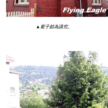
▲
窗子頗為講究。