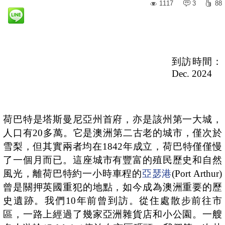
1117
3
88
到訪時間：
Dec. 2024
荷巴特是塔斯曼尼亞州首府，亦是該州第一大城，
人口有
20
多萬。它是澳洲第二古老的城市，僅次於
雪梨，但其實兩者均在
1842
年成立，荷巴特僅僅慢
了一個月而已。這座城市有豐富的殖民歷史和自然
風光，離荷巴特約一小時車程的
亞瑟港
(Port Arthur)
曾是關押英國重犯的地點，如今成為澳洲重要的歷
史遺跡。我們
10
年前曾到訪。從住處散步前往市
區，一路上經過了幾家亞洲雜貨店和小公園。一艘