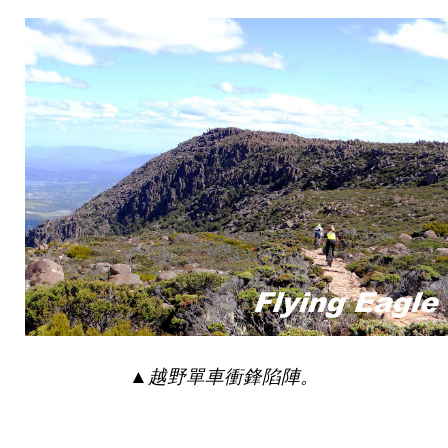
▲
越野單車衝鋒陷陣。