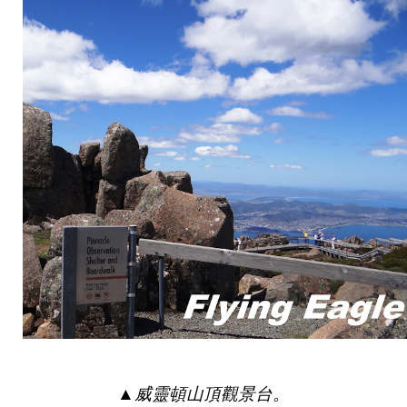
▲
威靈頓山頂觀景台。