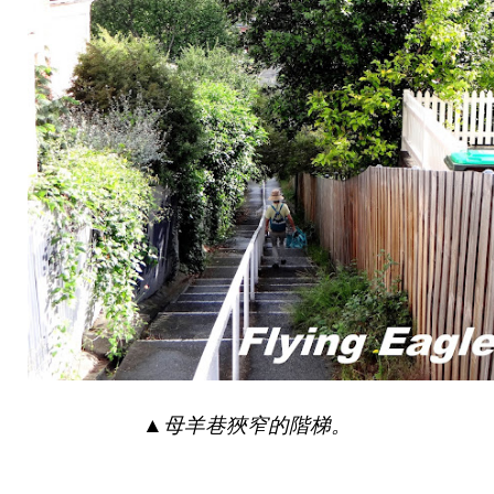
▲
母羊巷狹窄的階梯。