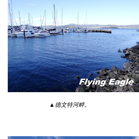
▲
德文特河畔。