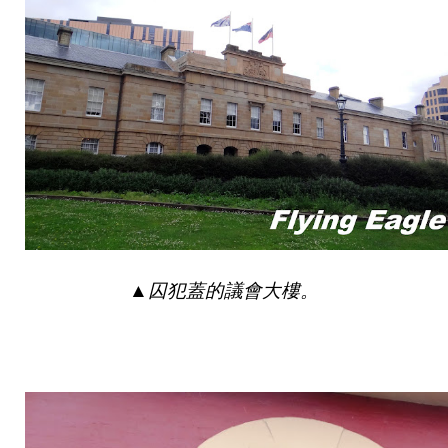
▲
囚犯蓋的議會大樓。