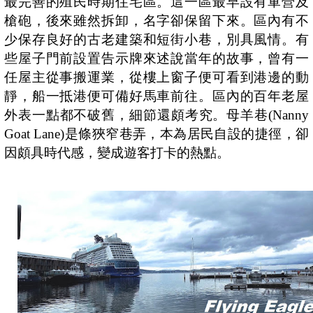
最完善的殖民時期住宅區。這一區最早設有軍營及
槍砲，後來雖然拆卸，名字卻保留下來。區內有不
少保存良好的古老建築和短街小巷，別具風情。有
些屋子門前設置告示牌來述說當年的故事，曾有一
任屋主從事搬運業，從樓上窗子便可看到港邊的動
靜，船一抵港便可備好馬車前往。區內的百年老屋
外表一點都不破舊，細節還頗考究。母羊巷
(Nanny
Goat Lane)
是條狹窄巷弄，本為居民自設的捷徑，卻
因頗具時代感，變成遊客打卡的熱點。