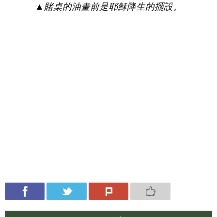
▲
賭桌的油畫前是耶穌降生的擺設。