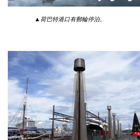
▲
荷
巴
特港口有郵輪停泊。