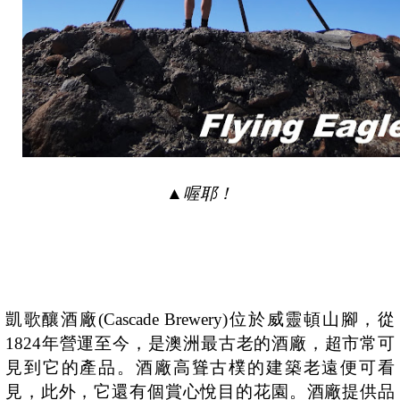
▲
喔耶！
凱歌釀酒廠
(Cascade Brewery)
位於威靈頓山腳，從
1824
年營運至今，是澳洲最古老的酒廠，超市常可
見到它的產品。酒廠高聳古樸的建築老遠便可看
見，此外，它還有個賞心悅目的花園。酒廠提供品