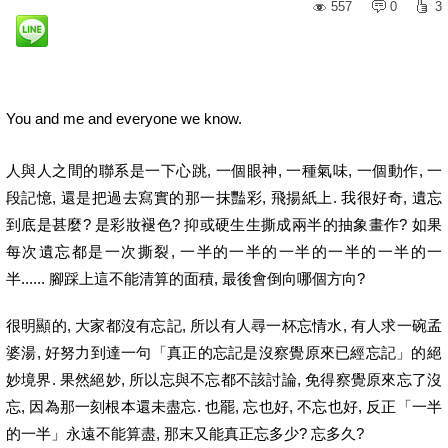
557
0
3
You and me and everyone we know.
人與人之間的聯系是一下心跳, 一個眼神, 一種氣味, 一個動作, 一
段記憶, 還是把過去寫實的那一抹豔彩, 飛揚紙上. 我很好奇, 遺忘
到底是甚麼? 是彩妝褪色? 抑或硬生生撕成兩半的抽象畫作? 如果
每次遺忘都是一次撕裂, 一半的一半的一半的一半的一半的一
半...... 腳踩上這不能清算的面積, 最後會倒向哪個方向?
很明顯的, 大家都沒有忘記, 所以有人尋一杯忘情水, 有人求一碗孟
婆湯, 好努力到達一句「真正的忘記是沒察覺原來已經忘記」的絕
妙境界. 果然絕妙, 所以忘與不忘都不該討論, 免得察覺原來忘了沒
忘, 因為那一刻根本還未盡忘. 也罷, 忘也好, 不忘也好, 反正「一半
的一半」永遠不能算盡, 那末又能真正忘多少? 忘多久?