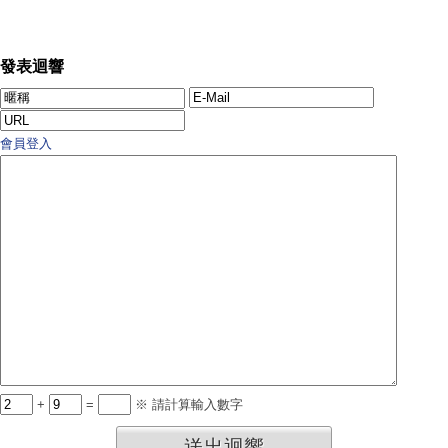
發表迴響
會員登入
+
=
※ 請計算輸入數字
送出迴響