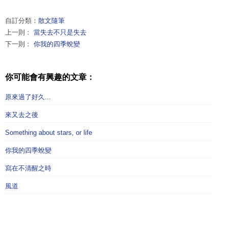
自訂分類：
散文隨筆
上一則：
當失去不只是失去
下一則：
你我的四季蛻變
你可能會有興趣的文章：
原來過了好久...
來又去之後
Something about stars, or life
你我的四季蛻變
寫在不清醒之時
風道