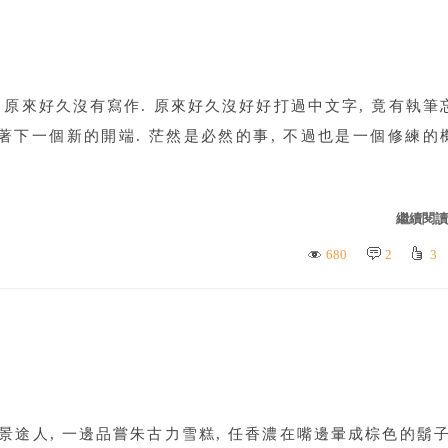
原來好久沒有寫作. 原來好久沒好好打過中文字, 竟有執筆
意味著下一個新的開端. 茫然是必然的事, 不過也是一個修練的
繼續閱讀.
680
2
3
景途人, 一邊品嘗朱古力雪糕, 任香濃在嘴邊暈成棕色的鬍子