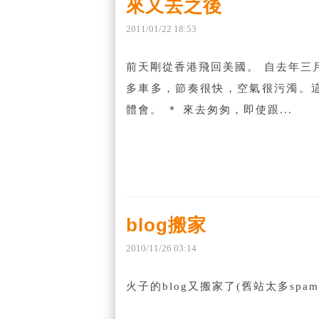
來又去之後
2011
/
01
/
22
18
:
53
前天剛從香港飛回美國。 自去年三
多車多，節奏很快，空氣很污濁。
體會。 ＊ 來去匆匆，即使跟...
blog搬家
2010
/
11
/
26
03
:
14
火子的blog又搬家了(舊站太多spam了～）