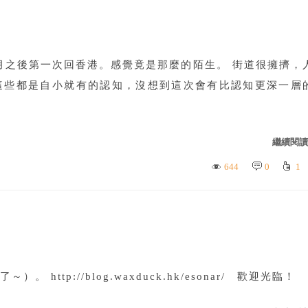
月之後第一次回香港。感覺竟是那麼的陌生。 街道很擁擠，
這些都是自小就有的認知，沒想到這次會有比認知更深一層
繼續閱讀.
644
0
1
。 http://blog.waxduck.hk/esonar/ 歡迎光臨！