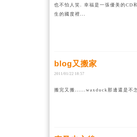
也不怕人笑. 幸福是一張優美的CD
生的國度裡...
blog又搬家
2011
/
01
/
22
18
:
57
搬完又搬......waxduck那邊還是