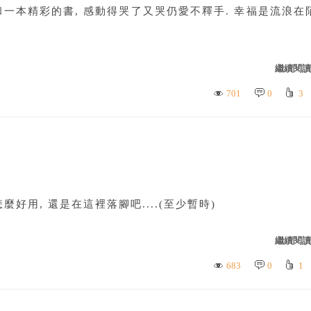
和一本精彩的書, 感動得哭了又哭仍愛不釋手. 幸福是流浪在
繼續閱讀.
701
0
3
不怎麼好用, 還是在這裡落腳吧....(至少暫時)
繼續閱讀.
683
0
1