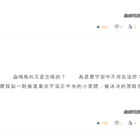
繼續閱讀.
605
0
1
 蟲鳴鳥叫又是怎樣的？ 為甚麼宇宙中不存在這些
麼我如一顆被遺棄在宇宙正中央的小星體，被冰冷的黑暗
繼續閱讀.
700
1
4