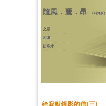
隨風．鶱．昂
（
到舊版
文章
相簿
訪客簿
給寂默鏡影的信(三)