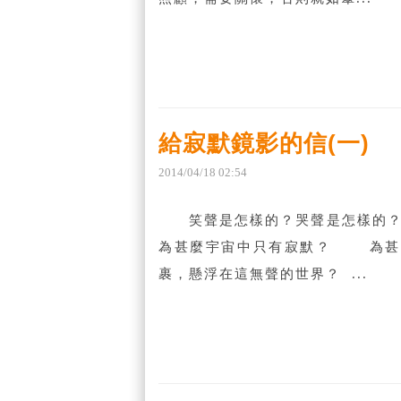
給寂默鏡影的信(一)
2014
/
04
/
18
02
:
54
笑聲是怎樣的？哭聲是怎樣的？
為甚麼宇宙中只有寂默？ 為甚
裹，懸浮在這無聲的世界？ ...