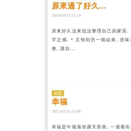
原來過了好久...
2014
/
04
/
15
13
:
19
原來好久沒來也沒整理自己的家頁. 
字之感. * 又快到另一個結束, 
會, 讓自...
精選
幸福
2011
/
02
/
21
15
:
04
幸福是午後落坐露天茶座, 一邊看街