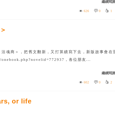
繼續閱讀.
626
0
1
＞
＜沽魂商＞，把舊文翻新，又打算續寫下去，新版故事會在
/onebook.php?novelid=772937，各位朋友...
繼續閱讀.
602
0
2
s, or life