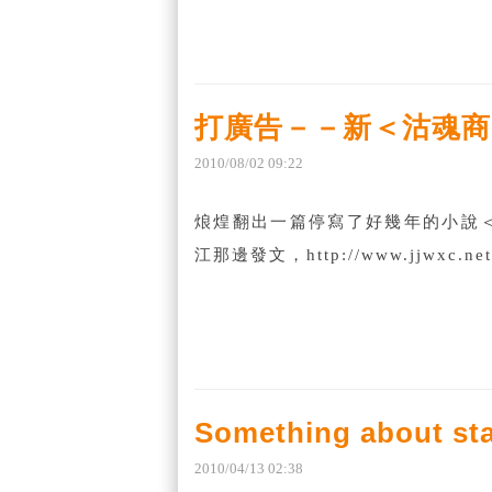
打廣告－－新＜沽魂商
2010
/
08
/
02
09
:
22
烺煌翻出一篇停寫了好幾年的小說
江那邊發文，http://www.jjwxc.net
Something about star
2010
/
04
/
13
02
:
38