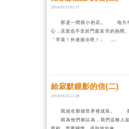
2014
/
05
/
13
03
:
17
那是一間很小的店。 地方不大
心，店面也不至於門庭若市的熱
「早晨！外邊很冷吧！」 ...
給寂默鏡影的信(二)
2014
/
04
/
24
11
:
49
我就在那個世界裡成長。 我身
因為他們都以為，我們這種人如
照顧，需要關懷，否則就如傘...