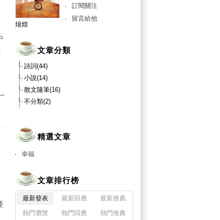
訂閱關注
留言給他
烺煌
中
文章分類
：
詩詞(44)
小說(14)
散文隨筆(16)
..
不分類(2)
精選文章
幸福
文章排行榜
。
最新發表
最新回應
最新推薦
要
熱門瀏覽
熱門回應
熱門推薦