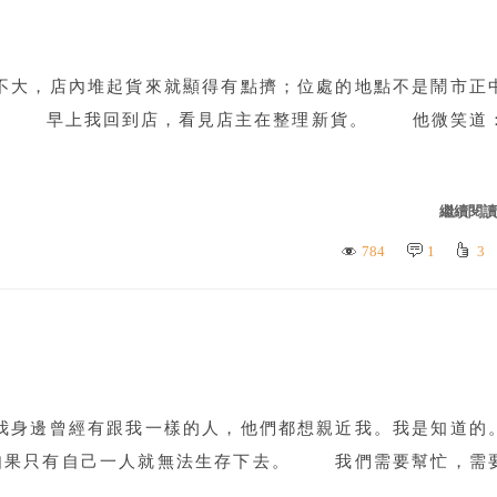
，店內堆起貨來就顯得有點擠；位處的地點不是鬧市正
鬧。 早上我回到店，看見店主在整理新貨。 他微笑道
繼續閱讀.
784
1
3
邊曾經有跟我一樣的人，他們都想親近我。我是知道的
果只有自己一人就無法生存下去。 我們需要幫忙，需