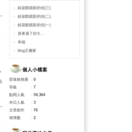
給寂默鏡影的信(三)
..
給寂默鏡影的信(二)
給寂默鏡影的信(一)
原來過了好久...
幸福
blog又搬家
個人小檔案
？
部落格推薦
：
0
包
等級
：
7
點閱人氣
：
54,364
本日人氣
：
3
..
文章創作
：
76
相簿數
：
2