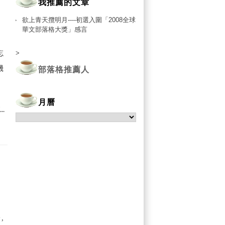
我推薦的文章
欲上青天攬明月----初選入圍「2008全球
華文部落格大獎」感言
忘
>
機
部落格推薦人
月曆
..
,