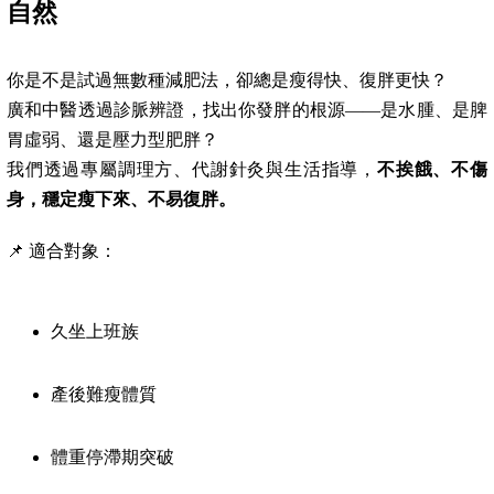
自然
你是不是試過無數種減肥法，卻總是瘦得快、復胖更快？
廣和中醫透過診脈辨證，找出你發胖的根源——是水腫、是脾
胃虛弱、還是壓力型肥胖？
我們透過專屬調理方、代謝針灸與生活指導，
不挨餓、不傷
身，穩定瘦下來、不易復胖。
📌 適合對象：
久坐上班族
產後難瘦體質
體重停滯期突破