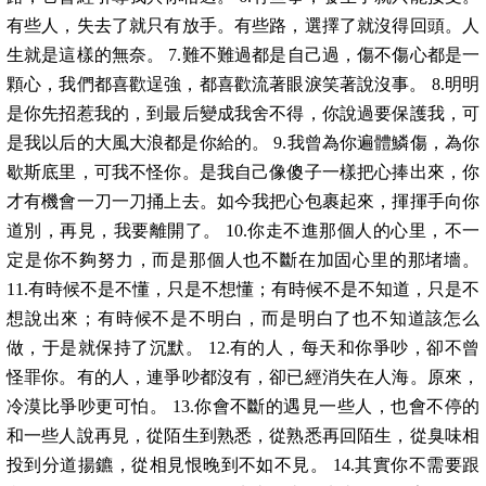
有些人，失去了就只有放手。有些路，選擇了就沒得回頭。人
生就是這樣的無奈。 7.難不難過都是自己過，傷不傷心都是一
顆心，我們都喜歡逞強，都喜歡流著眼淚笑著說沒事。 8.明明
是你先招惹我的，到最后變成我舍不得，你說過要保護我，可
是我以后的大風大浪都是你給的。 9.我曾為你遍體鱗傷，為你
歇斯底里，可我不怪你。是我自己像傻子一樣把心捧出來，你
才有機會一刀一刀捅上去。如今我把心包裹起來，揮揮手向你
道別，再見，我要離開了。 10.你走不進那個人的心里，不一
定是你不夠努力，而是那個人也不斷在加固心里的那堵墻。
11.有時候不是不懂，只是不想懂；有時候不是不知道，只是不
想說出來；有時候不是不明白，而是明白了也不知道該怎么
做，于是就保持了沉默。 12.有的人，每天和你爭吵，卻不曾
怪罪你。有的人，連爭吵都沒有，卻已經消失在人海。原來，
冷漠比爭吵更可怕。 13.你會不斷的遇見一些人，也會不停的
和一些人說再見，從陌生到熟悉，從熟悉再回陌生，從臭味相
投到分道揚鑣，從相見恨晚到不如不見。 14.其實你不需要跟