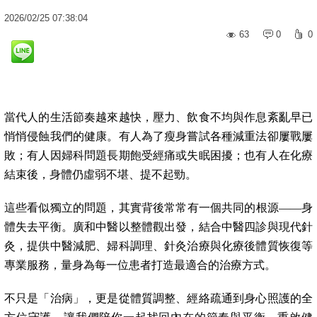
2026
/
02
/
25
07:38:04
63
0
0
當代人的生活節奏越來越快，壓力、飲食不均與作息紊亂早已
悄悄侵蝕我們的健康。有人為了瘦身嘗試各種減重法卻屢戰屢
敗；有人因婦科問題長期飽受經痛或失眠困擾；也有人在化療
結束後，身體仍虛弱不堪、提不起勁。
這些看似獨立的問題，其實背後常常有一個共同的根源——身
體失去平衡。廣和中醫以整體觀出發，結合中醫四診與現代針
灸，提供中醫減肥、婦科調理、針灸治療與化療後體質恢復等
專業服務，量身為每一位患者打造最適合的治療方式。
不只是「治病」，更是從體質調整、經絡疏通到身心照護的全