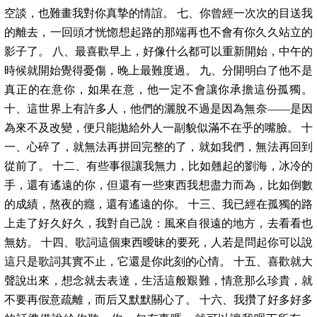
空談，也難畫我對你真摯的情誼。 七、你曾經一次次的目送我
的離去，一回頭才恍惚想起路的那端再也不會有你久久站立的
影子了。 八、最喜歡早上，好像什么都可以重新開始，中午的
時候就開始覺得憂傷，晚上最難度過。 九、分開明白了他不是
真正的在意你，如果在意，他一定不會讓你承擔這份孤獨。
十、這世界上有許多人，他們的灑脫不過是因為無奈——是因
為來不及改變，便只能拋給外人一副貌似滿不在乎的嘴臉。 十
一、心碎了，就無法再拼回完整的了，就如我們，無法再回到
從前了。 十二、有些事很讓我無力，比如翹起的劉海，冰冷的
手，還有遙遠的你，但還有一些東西我想盡力而為，比如倒數
的成績，熬夜的癮，還有遙遠的你。 十三、我已經在孤獨的路
上走了好久好久，我對自己說：風來自很遠的地方，去看看也
無妨。 十四、歌詞這個東西曖昧的要死，人若是問起你可以說
這只是歌詞其實不止，它還是你此刻的心情。 十五、喜歡就大
聲說出來，想念就去表達，生活這般艱難，情意那么珍貴，就
不要再假意疏離，而后又默默關心了。 十六、我攢了好多好多