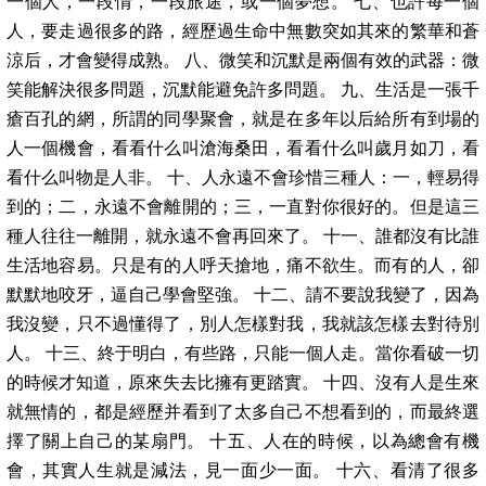
一個人，一段情，一段旅途，或一個夢想。 七、也許每一個
人，要走過很多的路，經歷過生命中無數突如其來的繁華和蒼
涼后，才會變得成熟。 八、微笑和沉默是兩個有效的武器：微
笑能解決很多問題，沉默能避免許多問題。 九、生活是一張千
瘡百孔的網，所謂的同學聚會，就是在多年以后給所有到場的
人一個機會，看看什么叫滄海桑田，看看什么叫歲月如刀，看
看什么叫物是人非。 十、人永遠不會珍惜三種人：一，輕易得
到的；二，永遠不會離開的；三，一直對你很好的。但是這三
種人往往一離開，就永遠不會再回來了。 十一、誰都沒有比誰
生活地容易。只是有的人呼天搶地，痛不欲生。而有的人，卻
默默地咬牙，逼自己學會堅強。 十二、請不要說我變了，因為
我沒變，只不過懂得了，別人怎樣對我，我就該怎樣去對待別
人。 十三、終于明白，有些路，只能一個人走。當你看破一切
的時候才知道，原來失去比擁有更踏實。 十四、沒有人是生來
就無情的，都是經歷并看到了太多自己不想看到的，而最終選
擇了關上自己的某扇門。 十五、人在的時候，以為總會有機
會，其實人生就是減法，見一面少一面。 十六、看清了很多