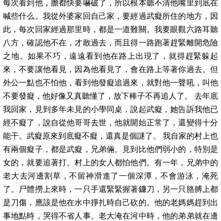
每次看到他，膽都快要嚇破了，所以根本聽不清他嘴里到底在
喊些什么。我從外婆家回自己家，要經過武癡所住的地方，因
此，每次回家經過那里時，都是一道難關。我要眼觀六路耳聽
八方，確認他不在，才敢過去，而且得一路跑著趕緊離開危險
之地。如果不巧，遠遠看到他在路上出現了，就得趕緊躲起
來，不要讓他看見，因為他看見了，會在路上等著你過去。但
外公一點也不怕他，看到他發癡追過來，就對他一聲吼，叫他
不要發癡，他好像又真聽懂了，放下棒子不再追人了。 去年底
我回家，見到多年未見的小學同桌，說起武癡，她告訴我他已
經不癡了，說自從他哥哥去世，他就開始正常了，還變得十分
能干。武癡原來到底癡不癡，還真是個謎了。 我自家的村上也
有兩個癡子，都是武癡，兄弟倆。見到比他們弱小的，特別是
女的，就要追著打。村上的女人都怕他們。有一年，兄弟中的
老大去河邊割草，不留神滑進了一個深潭，不會游泳，淹死
了。尸體撈上來時，一只手還緊緊握著鐮刀，另一只胳膊上都
是刀傷，應該是他在水中掙扎時自己砍的。他的老媽媽趕到出
事地點時，哭得不省人事。老大淹在河中時，他的弟弟就在邊