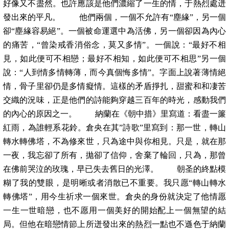
好像又不盡然。也許應該是他們濃縮了一生的情，于熱烈處迸
發出來的平凡。 他們兩個，一個不允許有“塵緣”，另一個
卻“塵緣容易絕”。一個被命運選中為活佛，另一個卻因為內心
的痛苦，“曾染戒香消俗念，莫又多情”。一個說：“最好不相
見，如此便可不相戀；最好不相知，如此便可不相思”另一個
說：“人到情多情轉薄，而今真個悔多情”。字面上說著薄情絕
情，骨子里卻仍是多情癡情。這樣的矛盾掙扎，甜蜜和和凄苦
交織的況味，正是他們的詩能夠穿越三百年的時光，感動我們
的內心的原因之一。 納蘭在《朝中措》里寫道：看盡一簾
紅雨，為誰輕系花鈴。倉央在其”詩歌”里寫到：那一世，轉山
轉水轉佛塔，不為修來世，只為途中與你相見。只是，就在那
一夜，我忘卻了所有，拋卻了信仰，舍棄了輪回，只為，那曾
在佛前哭泣的玫瑰，早已失去舊日的光澤。 朝圣的終點模
糊了我的雙眼，是明晰或者消散已不重要。我只愿“轉山轉水
轉佛塔”，用今生祈求一個來世。倉央的身份就決定了他情愿
一生一世暗戀，也不愿用一個美好的開始配上一個無望的結
局。但他在暗戀情節上所迸發出來的熱烈一點也不遜色于納蘭