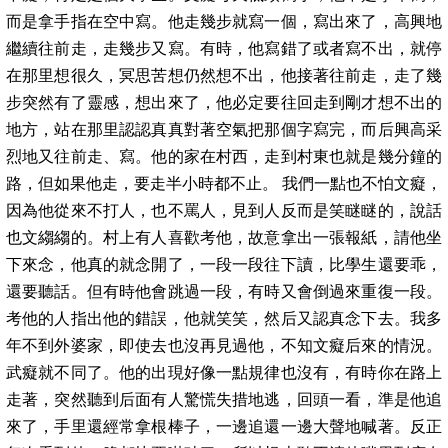
而是拿手指在空中寫。他走幾步就寫一個，寫出來了，高興地
繼續往前走，走幾步又寫。有時，他寫錯了或者寫不出，就停
在那里想很久，冥思苦想仍然想不出，他接著往前走，走了幾
步突然有了靈感，想出來了，他必定要往回走到剛才想不出的
地方，站在那里認認真真對著空氣把那個字寫完，而后興高采
烈地又往前走、寫。他的家在村西，走到村東也就是幾分鐘的
路，但如果他走，要走半小時都不止。 我們一點也不怕文癡，
因為他從來不打人，也不罵人，見到人反而是笑瞇瞇的，說話
也文縐縐的。村上有人喜歡考他，故意拿出一張報紙，請他坐
下來念，他真的就念開了，一段一段往下讀，比學生還要乖，
還要聽話。但有時他會跳過一段，有時又會倒過來重復一段。
考他的人指出他的錯誤，他就笑笑，然后又認真念下去。我多
年不到外婆家，即使去也沒再見過他，不知文癡后來的情況。
武癡就不同了。他的出現好像一點規律也沒有，有時你在路上
走著，突然聽到后面有人驚慌失措地逃，回頭一看，準是他追
來了，手里還經常拿根棒子，一邊追還一邊大聲地喊著。反正