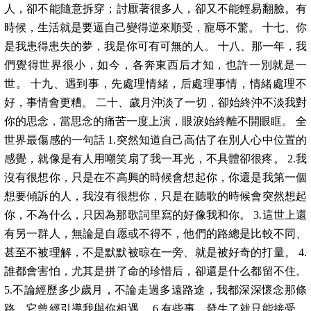
人，卻不能隨意拆穿；討厭著很多人，卻又不能輕易翻臉。有
時候，生活就是要逼自己變得逆來順受，寵辱不驚。 十七、你
是我患得患失的夢，我是你可有可無的人。 十八、那一年，我
們覺得世界很小，如今，各奔東西后才知，也許一別就是一
世。 十九、遇到事，先處理情緒，后處理事情，情緒處理不
好，事情會更糟。 二十、歲月沖淡了一切，卻始終沖不淡我對
你的思念，當思念的痛苦一度上演，眼淚始終離不開眼眶。 全
世界最傷感的一句話 1.突然知道自己高估了在別人心中位置的
感覺，就像是有人用嘲笑扇了我一耳光，不具體卻很疼。 2.我
沒有很想你，只是在不高興的時候會想起你，你還是我第一個
想要傾訴的人，我沒有很想你，只是在聽歌的時候會突然想起
你，不為什么，只因為那歌詞里寫的好像我和你。 3.這世上還
有另一群人，無論是自愿或不得不，他們的路總是比較不同、
甚至不被理解，不是默默被晾在一旁、就是被好奇的打量。 4.
誰都會害怕，尤其是拼了命的珍惜后，卻還是什么都留不住。
5.不論經歷多少歲月，不論走過多遠路途，我都深深懷念那條
路，它曾經引導我與你相遇。 6.有些事，發生了就只能接受。