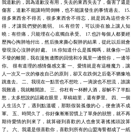
我道歉的，因為道歉沒有用，失去的東西失去了，傷害了還是
傷害，道歉不能讓時間倒轉，也不能讓發生的事情過去。 15.
很多東西舍不得丟，很多東西舍不得忘，就是因為這些舍不
得，才讓我們變的脆弱。 16.有些苦，可以掛在臉上讓人知
曉；有些痛，只能埋在心底獨自承受。 17.也許每個人都要經
歷掏心掏肺地付出，然后換來撕心裂肺的結果，從此以后就會
發現沒心沒肺的好處。 18.你知道什么是孤獨嗎，就像你一語
不發的離開，我在漫無邊際的回憶和冷風里一邊恨你，一邊等
你。 很有道理的感情傷感文案 一、愛情就是有這種魔力，讓
人一次又一次的修改自己的原則，卻又在跌倒之后毫不猶豫地
跳進去。 二、我現在一點苦也不想吃，一滴淚也不想流，誰讓
我難過，我就離開誰。 三、你枉有一杯醉人酒，卻解不了半點
愁，太多想說的話藏在眼里，草稿箱里，還有夢里。 四、一個
人生活久了，遇到點溫暖，那顆假裝孤傲的心，便會潰不成
軍。 五、時間久了，你好像漸漸習慣上了單身的狀態，就不再
期待愛情的到來了，就算碰到喜歡的人也會笑著搖搖頭說算
了。 六、我還是很喜歡你，喜歡到所有的山盟海誓都成了一紙