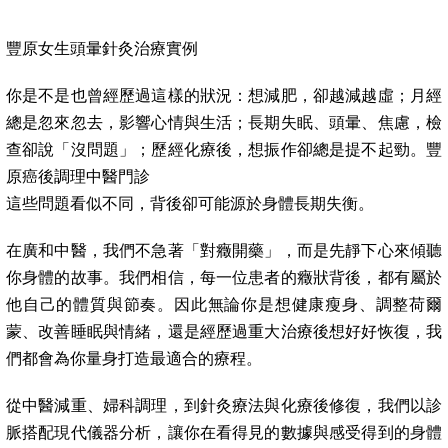
豐原女生頭暈針灸治療實例
你是不是也曾經歷過這樣的狀況：想減肥，卻越減越虛；月經
總是忽來忽去，影響心情與生活；長期失眠、頭暈、焦慮，檢
查卻說「沒問題」；歷經化療後，想振作卻總是提不起勁。豐
原癌後調理中醫門診
這些問題看似不同，背後卻可能源於身體長期失衡。
在廣和中醫，我們不急著「對癥開藥」，而是先靜下心來傾聽
你身體的故事。我們相信，每一位患者的癥狀背後，都有屬於
他自己的體質與節奏。因此無論你是想健康瘦身、調整荷爾
蒙、改善睡眠與情緒，還是經歷過重大治療後想好好恢復，我
們都會為你量身打造最適合的療程。
從中醫減重、婦科調理，到針灸療法與化療後修復，我們以診
脈搭配現代儀器分析，讓你在看得見的數據與感受得到的身體