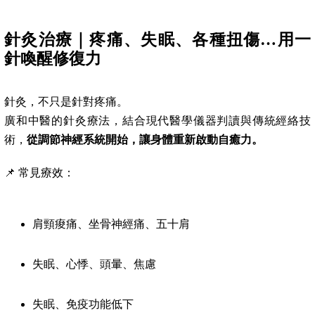
針灸治療｜疼痛、失眠、各種扭傷…用一
針喚醒修復力
針灸，不只是針對疼痛。
廣和中醫的針灸療法，結合現代醫學儀器判讀與傳統經絡技
術，
從調節神經系統開始，讓身體重新啟動自癒力。
📌 常見療效：
肩頸痠痛、坐骨神經痛、五十肩
失眠、心悸、頭暈、焦慮
失眠、免疫功能低下