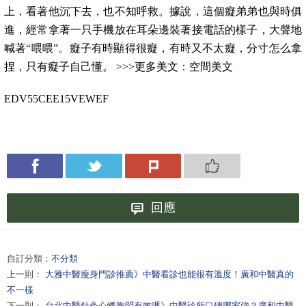
上，看著他沉下去，也不知呼救。據說，這個癡弟弟也與時俱
進，經常拿著一只手機放在耳朵邊裝著接電話的樣子，大聲地
喊著“喂喂”。癡子有時顯得很癡，有時又不太癡，分寸怎么拿
捏，只有癡子自己懂。 >>>更多美文：空間美文
EDV55CEE15VEWEF
回應
自訂分類：
不分類
上一則：
大雅中醫瘦身門診推薦》中醫看診也能很有溫度！廣和中醫真的
不一樣
下一則：
台北中醫針灸心悸胸悶有效嗎》中醫診所口碑哪家強？廣和中醫