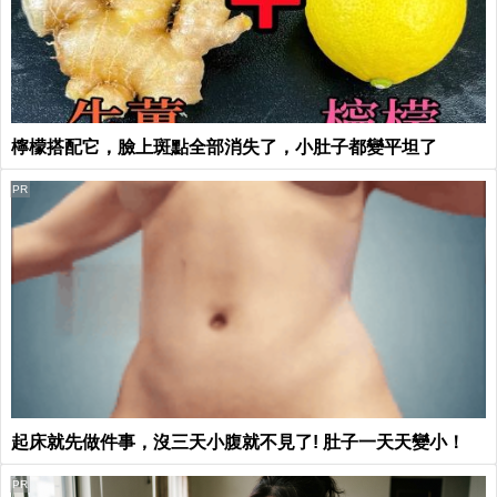
檸檬搭配它，臉上斑點全部消失了，小肚子都變平坦了
PR
起床就先做件事，沒三天小腹就不見了! 肚子一天天變小！
PR