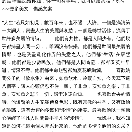
的話準備說給你聽，你一句有事嗎，就可以讓我咽下所有。
>>>更多美文：傷感文案
”人生”若只如初見，數百年來，也不過二人許。一個是滿清第
一大詞人，寫盡人生的美麗與哀愁；一個是轉世活佛，流傳于
世許多美麗的情詩。 他們有共性。都是人間少有。他們幾
乎都擁盡人間一切，，唯獨沒有快樂。他們都是世間最美麗的
情郎，也是受盡造化作弄的失意之人。他們都”生活”在康熙
朝，他們都是少數民族。他們都是人間奇葩，卻都又英年早
逝，情深不壽。他們都生命短暫卻如夏花般絢爛。 喜歡納
蘭公子的《飲水集》由來，如魚飲水，冷暖自知。今天寫下這
八個字，讓人心頭仍忍不住一顫，子非魚，安知魚之樂，子非
魚，安知魚之悲？一切，歸于冷暖自知。 也喜歡倉央的情
詩。他短暫的人生充滿傳奇色彩，既有宗教的神圣，又有政治
的詭譎，還有命運的多戧和”愛情”的凄美。最喜歡他以一顆佛
心演繹了平凡人世間最不平凡的”愛情”。 恍惚中，我不知
道是如何把這兩個人聯系起來的。他們的多情？他們的文采？