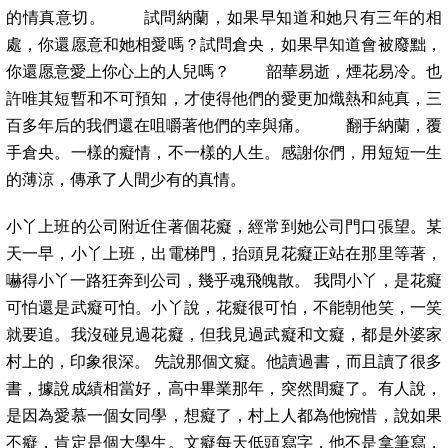
的情真意切。 試問納蘭，如果早知道和她只有三年的相
處，你還愿意和她相愛嗎？試問倉央，如果早知道會被廢黜，
你還愿意愛上你心上的人兒嗎？ 韶華易逝，煙花易冷。也
許唯其短暫和不可預知，才使得他們的愛更加熾熱和純真，三
百多年后的我們還在咀嚼著他們的幸與痛。 翻手納蘭，覆
手倉央。一樣的癡情，不一樣的人生。感謝你們，用短短一生
的薄涼，傳承了人間少有的真情。
小丫上班的公司附近住著個花癡，經常到她公司門口張望。某
天一早，小丫上班，出電梯門，抬頭見花癡正站在那里等著，
嚇得小丫一路狂奔到公司，幾乎魂飛魄散。 我問小丫，是花癡
可怕還是武癡可怕。小丫說，花癡很可怕，不能朝他笑，一笑
就要追。我沒碰見過花癡，但我見過武癡和文癡，都是外婆家
村上的，印象很深。 先說那個文癡。他讀過書，而且讀了很多
書，據說成績相當好，高中畢業那年，突然間癡了。有人說，
是因為愛慕一個女同學，想癡了，村上人都為他惋惜，說如果
不癡，肯定是個大學生。文癡每天低頭寫字，他不是拿筆寫，