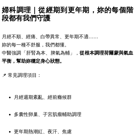
婦科調理｜從經期到更年期，妳的每個階
段都有我們守護
月經不順、經痛、白帶異常、更年期不適……
妳的每一種不舒服，我們都懂。
中醫強調「肝腎為本、脾氣為輔」，
從根本調理荷爾蒙與氣血
平衡，幫助妳穩定身心狀態。
📌 常見調理項目：
月經週期紊亂、經前癥候群
多囊性卵巢、子宮肌瘤輔助調理
更年期熱潮紅、夜汗、焦慮