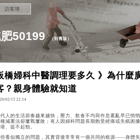
訪客簿
50199
（
到舊版
）
板橋婦科中醫調理要多久 》為什麼
客？親身體驗就知道
26
/
02
/
15
22
:
14
當代人的生活節奏越來越快，壓力、飲食不均與作息紊亂早已悄
各種減重法卻屢戰屢敗；有人因婦科問題長期飽受經痛或失眠困
不堪、提不起勁。
這些看似獨立的問題，其實背後常常有一個共同的根源——身體