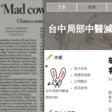
文章
相簿
台中局部中醫減肥
作家
加入好友
推薦部落格
20
訂閱關注
留言給他
台中局部中醫減
肥50199