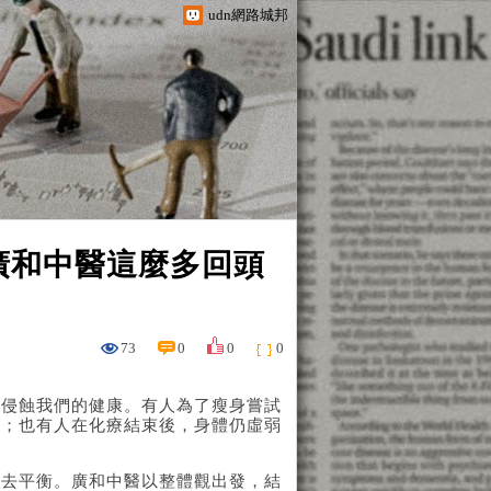
udn網路城邦
廣和中醫這麼多回頭
73
0
0
0
悄侵蝕我們的健康。有人為了瘦身嘗試
擾；也有人在化療結束後，身體仍虛弱
失去平衡。廣和中醫以整體觀出發，結