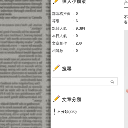
個人小檔案
部落格推薦
：
0
等級
：
6
點閱人氣
：
9,384
本日人氣
：
0
文章創作
：
230
相簿數
：
0
搜尋
文章分類
不分類(230)