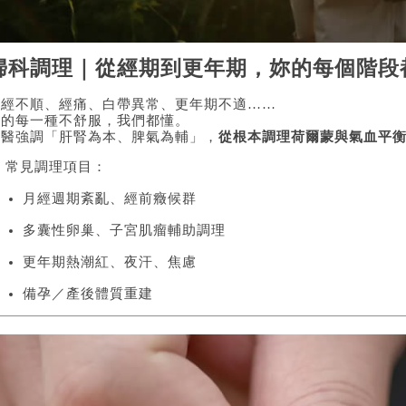
婦科調理｜從經期到更年期，妳的每個階段
月經不順、經痛、白帶異常、更年期不適……
妳的每一種不舒服，我們都懂。
中醫強調「肝腎為本、脾氣為輔」，
從根本調理荷爾蒙與氣血平
 常見調理項目：
月經週期紊亂、經前癥候群
多囊性卵巢、子宮肌瘤輔助調理
更年期熱潮紅、夜汗、焦慮
備孕／產後體質重建