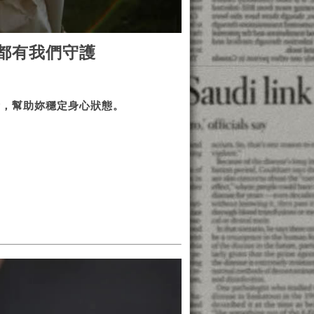
都有我們守護
衡，幫助妳穩定身心狀態。