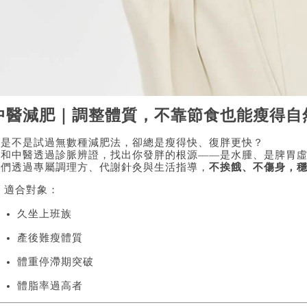
中醫減肥｜調整體質，不靠節食也能瘦得自
你是不是試過無數種減肥法，卻總是瘦得快、復胖更快？
廣和中醫透過診脈辨證，找出你發胖的根源——是水腫、是脾胃
我們透過專屬調理方、代謝針灸與生活指導，
不挨餓、不傷身，
 適合對象：
久坐上班族
產後難瘦體質
體重停滯期突破
體脂率過高者