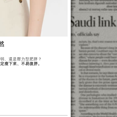
然
虛弱、還是壓力型肥胖？
穩定瘦下來、不易復胖。