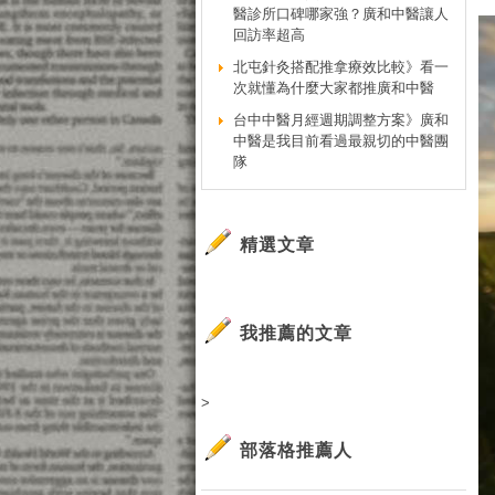
醫診所口碑哪家強？廣和中醫讓人
回訪率超高
北屯針灸搭配推拿療效比較》看一
次就懂為什麼大家都推廣和中醫
台中中醫月經週期調整方案》廣和
中醫是我目前看過最親切的中醫團
隊
精選文章
我推薦的文章
>
部落格推薦人