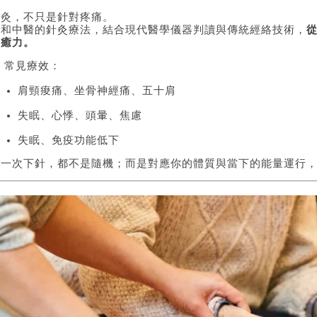
針灸，不只是針對疼痛。
廣和中醫的針灸療法，結合現代醫學儀器判讀與傳統經絡技術，
自癒力。
 常見療效：
肩頸痠痛、坐骨神經痛、五十肩
失眠、心悸、頭暈、焦慮
失眠、免疫功能低下
每一次下針，都不是隨機；而是對應你的體質與當下的能量運行