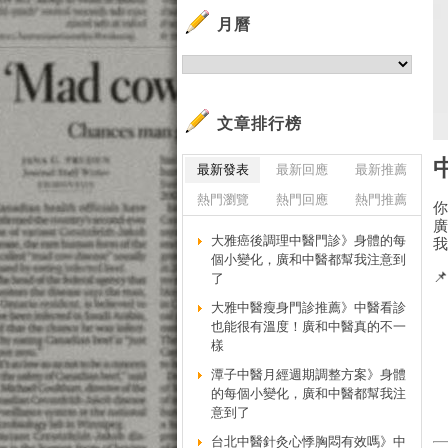
月曆
文章排行榜
最新發表
最新回應
最新推薦
熱門瀏覽
熱門回應
熱門推薦
大雅癌後調理中醫門診》身體的每
個小變化，廣和中醫都幫我注意到

了
大雅中醫瘦身門診推薦》中醫看診
也能很有溫度！廣和中醫真的不一
樣
潭子中醫月經週期調整方案》身體
的每個小變化，廣和中醫都幫我注
意到了
台北中醫針灸心悸胸悶有效嗎》中