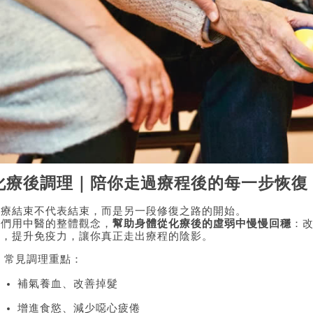
化療後調理｜陪你走過療程後的每一步恢復
化療結束不代表結束，而是另一段修復之路的開始。
我們用中醫的整體觀念，
幫助身體從化療後的虛弱中慢慢回穩
：
感，提升免疫力，讓你真正走出療程的陰影。
 常見調理重點：
補氣養血、改善掉髮
增進食慾、減少噁心疲倦