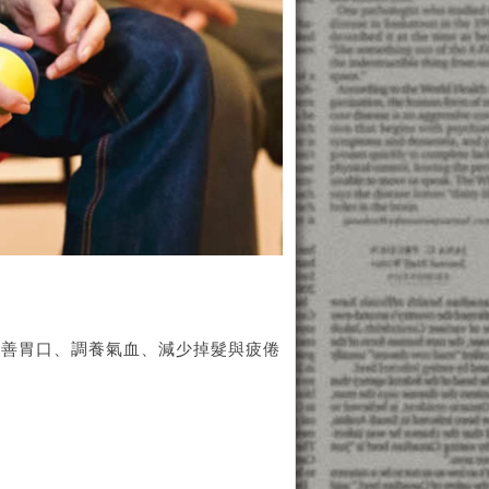
改善胃口、調養氣血、減少掉髮與疲倦