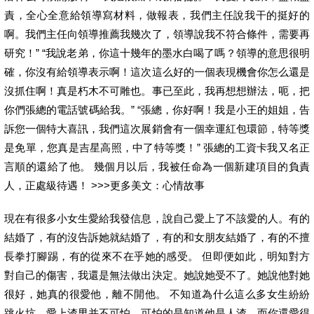
責，全心全意給領導寫材料，做報表，我們主任說我干的挺好的
啊。我們主任向領導推薦我幾次了，領導說我不符合條件，需要再
研究！” “我說老弟，你這十幾年的墨水白喝了嗎？領導的意思很明
確，你沒有給領導表示啊！這次這么好的一個表現機會你怎么還是
沒抓住啊！真是朽木不可雕也。事已至此，我再想想辦法，呃，把
你們張總的電話號碼給我。” “張總，你好啊！我是小王的姐姐，告
訴您一個特大喜訊，我們這次展銷會有一個幸運紅包環節，特等獎
是免單，您真是吉星高照，中了特等獎！” 張總的工資卡我又名正
言順的還給了他。 幾個月以后，我被任命為一個新建項目的負責
人，正處級待遇！ >>>更多美文：心情故事
現在有很多小女生愛給我發信息，說自己愛上了不該愛的人。有的
結婚了，有的沒告訴她就結婚了，有的和女朋友結婚了，有的不擅
長拳打腳踢，有的從來不在乎她的感受。 但即便如此，明知對方
對自己的傷害，我還是無法做出決定。她說她受不了。她說他對她
很好，她真的很愛他，離不開他。 不知道為什么這么多女生紛紛
跳火坑。愛上渣男并不可怕。可怕的是知道他是人渣，而你還愛得