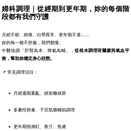
婦科調理｜從經期到更年期，妳的每個階
段都有我們守護
月經不順、經痛、白帶異常、更年期不適……
妳的每一種不舒服，我們都懂。
中醫強調「肝腎為本、脾氣為輔」，
從根本調理荷爾蒙與氣血平
衡，幫助妳穩定身心狀態。
📌 常見調理項目：
月經週期紊亂、經前癥候群
多囊性卵巢、子宮肌瘤輔助調理
更年期熱潮紅、夜汗、焦慮