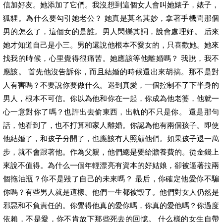
信加好友。她添加了它們。我沒想到這個女人會叫她婊子，婊子，
狐貍。為什么要勾引她老公？ 她真是莫名其妙，拿著手機問那個
男的怎么了，這個女的是誰。男人閃爍其詞，說會處理好。 后來
她才知道自己是小三。男的還說他根本不愛女的，只喜歡她。她來
找我的時候，心里覺得很痛苦。她應該等他離婚嗎？ 我說，我不
應該。 首先他沒告訴你，而且結婚的時候還出來胡搞。那不是對
人有害嗎？不要說你要做什么。遇到真愛，一個控制不了下半身的
男人，根本不可信。你以為他和你在一起，你成為他老婆，他就一
心一意對你了嗎？也許出去偷東西，出軌的不只是你。 還是那句
話，他看到了，也不打算和家人離婚。你認為他有兩個孩子。即使
他結婚了，和孩子分開了，也應該有人照顧他們。如果孩子退一萬
步，就不會跟著他。作為父親，他們總是要給贍養費的。從金錢上
來說不值得。為什么一個年輕漂亮有資本的好姑娘，卻被逼著拉兩
個拖油瓶？你不是毀了自己的未來嗎？ 最后，你確定他愛你不騙
你嗎？有些男人就是這樣。他們一生都被毀了。他們對女人仍然是
邪惡和不負責任的。你覺得他真的愛你嗎，你真的愛他嗎？你過度
依賴，不是愛，你不肯放下那些死去的回憶。 什么樣的女生自帶