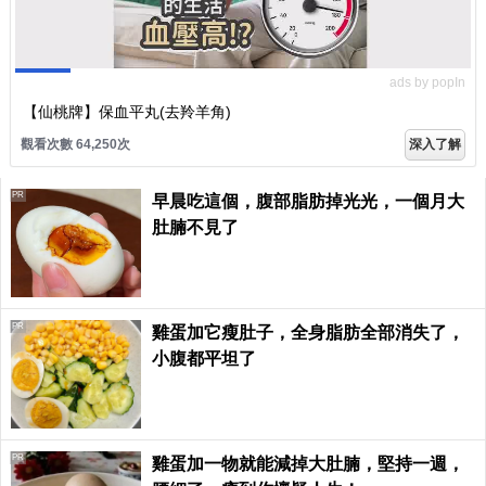
ads by popIn
【仙桃牌】保血平丸(去羚羊角)
觀看次數 64,250次
深入了解
PR
早晨吃這個，腹部脂肪掉光光，一個月大
肚腩不見了
PR
雞蛋加它瘦肚子，全身脂肪全部消失了，
小腹都平坦了
PR
雞蛋加一物就能減掉大肚腩，堅持一週，