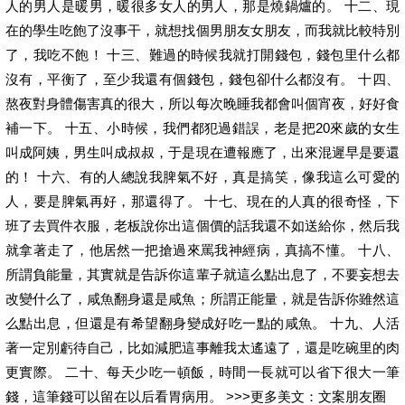
人的男人是暖男，暖很多女人的男人，那是燒鍋爐的。 十二、現
在的學生吃飽了沒事干，就想找個男朋友女朋友，而我就比較特別
了，我吃不飽！ 十三、難過的時候我就打開錢包，錢包里什么都
沒有，平衡了，至少我還有個錢包，錢包卻什么都沒有。 十四、
熬夜對身體傷害真的很大，所以每次晚睡我都會叫個宵夜，好好食
補一下。 十五、小時候，我們都犯過錯誤，老是把20來歲的女生
叫成阿姨，男生叫成叔叔，于是現在遭報應了，出來混遲早是要還
的！ 十六、有的人總說我脾氣不好，真是搞笑，像我這么可愛的
人，要是脾氣再好，那還得了。 十七、現在的人真的很奇怪，下
班了去買件衣服，老板說你出這個價的話我還不如送給你，然后我
就拿著走了，他居然一把搶過來罵我神經病，真搞不懂。 十八、
所謂負能量，其實就是告訴你這輩子就這么點出息了，不要妄想去
改變什么了，咸魚翻身還是咸魚；所謂正能量，就是告訴你雖然這
么點出息，但還是有希望翻身變成好吃一點的咸魚。 十九、人活
著一定別虧待自己，比如減肥這事離我太遙遠了，還是吃碗里的肉
更實際。 二十、每天少吃一頓飯，時間一長就可以省下很大一筆
錢，這筆錢可以留在以后看胃病用。 >>>更多美文：文案朋友圈