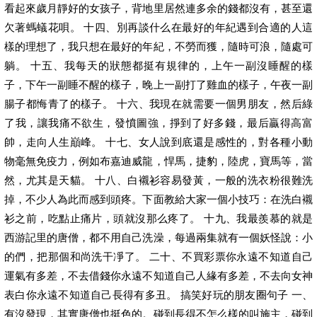
看起來歲月靜好的女孩子，背地里居然連多余的錢都沒有，甚至還
欠著螞蟻花唄。 十四、別再談什么在最好的年紀遇到合適的人這
樣的理想了，我只想在最好的年紀，不勞而獲，隨時可浪，隨處可
躺。 十五、我每天的狀態都挺有規律的，上午一副沒睡醒的樣
子，下午一副睡不醒的樣子，晚上一副打了雞血的樣子，午夜一副
腸子都悔青了的樣子。 十六、我現在就需要一個男朋友，然后綠
了我，讓我痛不欲生，發憤圖強，掙到了好多錢，最后贏得高富
帥，走向人生巔峰。 十七、女人說到底還是感性的，對各種小動
物毫無免疫力，例如布嘉迪威龍，悍馬，捷豹，陸虎，寶馬等，當
然，尤其是天貓。 十八、白襯衫容易發黃，一般的洗衣粉很難洗
掉，不少人為此而感到頭疼。下面教給大家一個小技巧：在洗白襯
衫之前，吃點止痛片，頭就沒那么疼了。 十九、我最羨慕的就是
西游記里的唐僧，都不用自己洗澡，每過兩集就有一個妖怪說：小
的們，把那個和尚洗干凈了。 二十、不買彩票你永遠不知道自己
運氣有多差，不去借錢你永遠不知道自己人緣有多差，不去向女神
表白你永遠不知道自己長得有多丑。 搞笑好玩的朋友圈句子 一、
有沒發現，其實唐僧也挺色的。碰到長得不怎么樣的叫施主，碰到