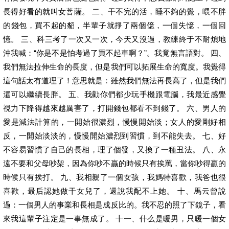
長得好看的就叫女菩薩。 二、干不完的活，睡不夠的覺，喂不胖
的錢包，買不起的貂，半輩子就掙了兩個億，一個失憶，一個回
憶。 三、科三考了一次又一次，今天又沒過，教練終于不耐煩地
沖我喊：“你是不是怕考過了買不起車啊？”。我竟無言語對。 四、
我們無法拉伸生命的長度，但是我們可以拓展生命的寬度。我覺得
這句話太有道理了！意思就是：雖然我們無法再長高了，但是我們
還可以繼續長胖。 五、我勸你們都少玩手機跟電腦，我最近感覺
視力下降得越來越厲害了，打開錢包都看不到錢了。 六、男人的
愛是減法計算的，一開始很濃烈，慢慢開始淡；女人的愛剛好相
反，一開始淡淡的，慢慢開始濃烈到習慣，到不能失去。 七、好
不容易習慣了自己的長相，理了個發，又換了一種丑法。 八、永
遠不要和父母吵架，因為你吵不贏的時候只有挨罵，當你吵得贏的
時候只有挨打。 九、我相親了一個女孩，我媽特喜歡，我爸也很
喜歡，最后認她做干女兒了，還說我配不上她。 十、馬云曾說
過：一個男人的事業和長相是成反比的。我不忍的照了下鏡子，看
來我這輩子注定是一事無成了。 十一、什么是暖男，只暖一個女