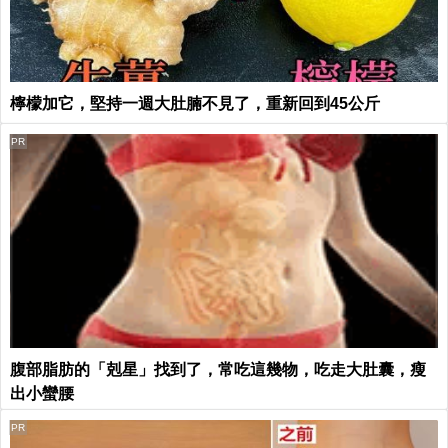
檸檬加它，堅持一週大肚腩不見了，重新回到45公斤
PR
腹部脂肪的「剋星」找到了，常吃這幾物，吃走大肚囊，瘦
出小蠻腰
PR