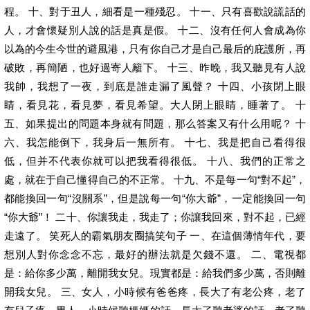
程。 十、對于丑人，細看是一種殘忍。 十一、只有喜歡說謊話的
人，才會懷疑別人說的話是真是假。 十二、沒有任何人會成為你
以為的今生今世的避風港，只有你自己才是自己最后的庇護所，再
破敗，再簡陋，也好過寄人籬下。 十三、昨晚，我又聽見有人說
我帥，我想了一夜，到底是誰走漏了風聲？ 十四、小孩閉上眼
睛，看見花，看見夢，看見希望。大人閉上眼睛，睡著了。 十
五、如果提出的問題本身就有問題，那么答案又有什么用呢？ 十
六、我怎能倒下，我身后一無所有。 十七、我是把自己看得很
低，但并不代表你就可以把我看得很低。 十八、我們的正常之
處，就在于自己懂得自己的不正常。 十九、不是每一句“對不起”，
都能換回一句“沒關系”，但是說每一句“你大爺”，一定能換回一句
“你大爺”！ 二十、你讓我走，我走了；你讓我回來，對不起，已經
走遠了。 笑死人的霸氣朋友圈搞笑句子 一、在這個薄情年代，要
想別人對你念念不忘，最好的辦法就是欠錢不還。 二、電視都
是：給你多少萬，離開我女兒。現實都是：給我們多少萬，否則離
開我女兒。 三、女人，小時候有爸爸疼，長大了有老公疼，老了