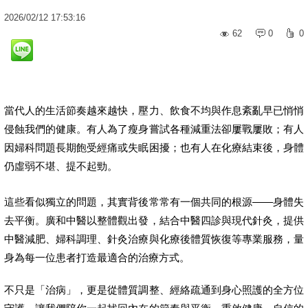
2026
/
02
/
12
17:53:16
62
0
0
當代人的生活節奏越來越快，壓力、飲食不均與作息紊亂早已悄悄
侵蝕我們的健康。有人為了瘦身嘗試各種減重法卻屢戰屢敗；有人
因婦科問題長期飽受經痛或失眠困擾；也有人在化療結束後，身體
仍虛弱不堪、提不起勁。
這些看似獨立的問題，其實背後常常有一個共同的根源——身體失
去平衡。廣和中醫以整體觀出發，結合中醫四診與現代針灸，提供
中醫減肥、婦科調理、針灸治療與化療後體質恢復等專業服務，量
身為每一位患者打造最適合的治療方式。
不只是「治病」，更是從體質調整、經絡疏通到身心照護的全方位