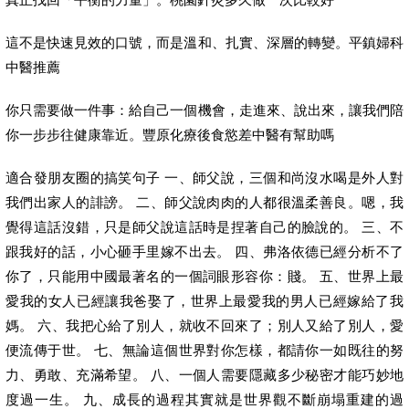
這不是快速見效的口號，而是溫和、扎實、深層的轉變。平鎮婦科
中醫推薦
你只需要做一件事：給自己一個機會，走進來、說出來，讓我們陪
你一步步往健康靠近。豐原化療後食慾差中醫有幫助嗎
適合發朋友圈的搞笑句子 一、師父說，三個和尚沒水喝是外人對
我們出家人的誹謗。 二、師父說肉肉的人都很溫柔善良。嗯，我
覺得這話沒錯，只是師父說這話時是捏著自己的臉說的。 三、不
跟我好的話，小心砸手里嫁不出去。 四、弗洛依德已經分析不了
你了，只能用中國最著名的一個詞眼形容你：賤。 五、世界上最
愛我的女人已經讓我爸娶了，世界上最愛我的男人已經嫁給了我
媽。 六、我把心給了別人，就收不回來了；別人又給了別人，愛
便流傳于世。 七、無論這個世界對你怎樣，都請你一如既往的努
力、勇敢、充滿希望。 八、一個人需要隱藏多少秘密才能巧妙地
度過一生。 九、成長的過程其實就是世界觀不斷崩塌重建的過