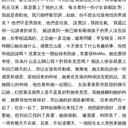
死去活來，就是愛上了他的人渣。 每次看到一些小女孩都說:對，
我就是喜歡他。我只能呼吸空調，姑娘。你不想去垃圾堆找你男朋
友？ 他們不是男朋友，他們是垃圾。 說實話，我很生氣。 我還記
得一位讀者的留言。 她說遇到一個已婚有兩個孩子的男人沒告訴
她，在學校認識的。之后她一直逗她，噓寒問暖，早安晚安，時不
時關心她在做什么，感覺怎么樣，今天發生了什么有趣的事。你想
和他談談嗎？ 其實女生一開始就有防線，答案很MoMo。她也覺得
奇怪。你為什么這么關心我？對我有意思嗎？ 都說人很容易愛上
和自己聊天的人，所以女孩有些動搖。漸漸地，她主動告訴他一些
感受和感受。當他回來的時候，她會在失落的時候說安慰的話。當
她開心的時候，他也會和她一起開心。 女孩看著那些甜甜的聊天
記錄，幻想著這個男人是不是真的對她有意思。當她接觸到她的時
候，她覺得他性格很好，所以她的好感急劇增加。 后來他們在一
起了，住在一起了。當時姑娘剛出來找工作，他照顧的很好，說要
娶她。想到自己找到了真愛，她很感動。 據透露，時間長了，他
一周有幾天不在家。后來，不知道哪天。一個陌生女人突然來她微