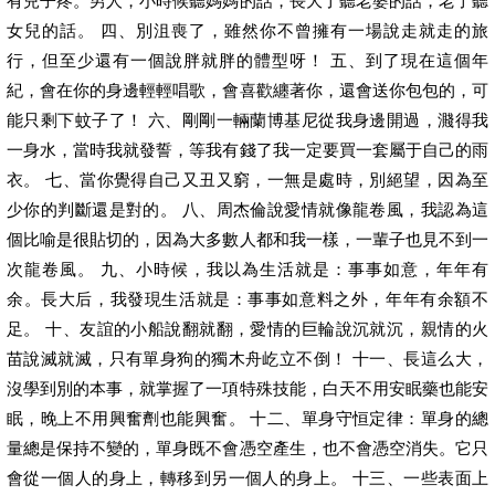
有兒子疼。男人，小時候聽媽媽的話，長大了聽老婆的話，老了聽
女兒的話。 四、別沮喪了，雖然你不曾擁有一場說走就走的旅
行，但至少還有一個說胖就胖的體型呀！ 五、到了現在這個年
紀，會在你的身邊輕輕唱歌，會喜歡纏著你，還會送你包包的，可
能只剩下蚊子了！ 六、剛剛一輛蘭博基尼從我身邊開過，濺得我
一身水，當時我就發誓，等我有錢了我一定要買一套屬于自己的雨
衣。 七、當你覺得自己又丑又窮，一無是處時，別絕望，因為至
少你的判斷還是對的。 八、周杰倫說愛情就像龍卷風，我認為這
個比喻是很貼切的，因為大多數人都和我一樣，一輩子也見不到一
次龍卷風。 九、小時候，我以為生活就是：事事如意，年年有
余。長大后，我發現生活就是：事事如意料之外，年年有余額不
足。 十、友誼的小船說翻就翻，愛情的巨輪說沉就沉，親情的火
苗說滅就滅，只有單身狗的獨木舟屹立不倒！ 十一、長這么大，
沒學到別的本事，就掌握了一項特殊技能，白天不用安眠藥也能安
眠，晚上不用興奮劑也能興奮。 十二、單身守恒定律：單身的總
量總是保持不變的，單身既不會憑空產生，也不會憑空消失。它只
會從一個人的身上，轉移到另一個人的身上。 十三、一些表面上