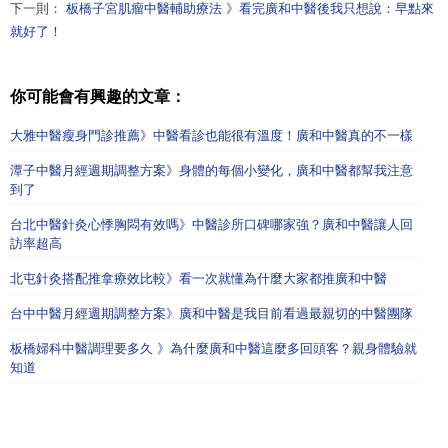
下一則：
板橋子宮肌瘤中醫輔助療法 》看完廣和中醫後我只想說：早點來
就好了！
你可能會有興趣的文章：
大雅中醫瘦身門診推薦》中醫看診也能很有溫度！廣和中醫真的不一樣
潭子中醫月經週期調整方案》身體的每個小變化，廣和中醫都幫我注意
到了
台北中醫針灸心悸胸悶有效嗎》中醫診所口碑哪家強？廣和中醫讓人回
訪率超高
北屯針灸搭配推拿療效比較》看一次就懂為什麼大家都推廣和中醫
台中中醫月經週期調整方案》廣和中醫是我目前看過最親切的中醫團隊
板橋婦科中醫調理要多久 》為什麼廣和中醫這麼多回頭客？親身體驗就
知道