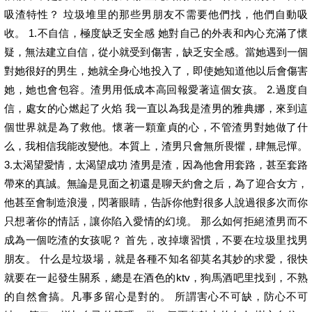
吸渣特性？ 垃圾堆里的那些男朋友不需要他們找，他們自動吸
收。 1.不自信，極度缺乏安全感 她對自己的外表和內心充滿了懷
疑，無法建立自信，從小就受到傷害，缺乏安全感。當她遇到一個
對她很好的男生，她就全身心地投入了，即使她知道他以后會傷害
她，她也會包容。渣男用低成本高回報愛著這個女孩。 2.過度自
信，處女的心燃起了火焰 我一直以為我是渣男的雅典娜，來到這
個世界就是為了救他。懷著一顆童貞的心，不管渣男對她做了什
么，我相信我能改變他。本質上，渣男只會無所畏懼，肆無忌憚。
3.太渴望愛情，太渴望成功 渣男是渣，因為他會用套路，甚至套路
帶來的真誠。無論是見面之初還是聊天約會之后，為了迎合女方，
他甚至會制造浪漫，閃著眼睛，告訴你他對很多人說過很多次而你
只想著你的情話，讓你陷入愛情的幻境。 那么如何拒絕渣男而不
成為一個吃渣的女孩呢？ 首先，改掉壞習慣，不要在垃圾里找男
朋友。 什么是垃圾場，就是各種不知名卻莫名其妙的求愛，很快
就要在一起發生關系，總是在酒色的ktv，狗馬酒吧里找到，不熟
的自然會搞。凡事多留心是對的。 所謂害心不可缺，防心不可