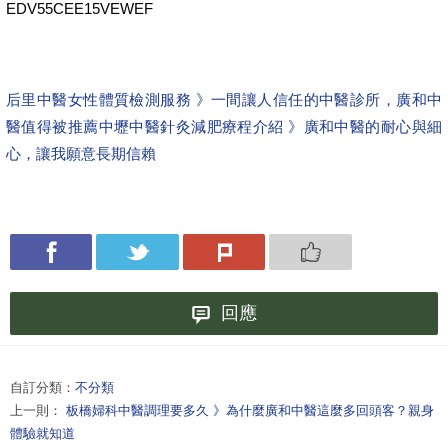
EDV55CEE15VEWEF
后里中醫女性體質檢測服務 》一間讓人信任的中醫診所，廣和中
醫值得被推薦
中壢中醫針灸減肥療程介紹 》廣和中醫的耐心與細
心，讓我願意長期信賴
回應
自訂分類：
不分類
上一則：
板橋婦科中醫調理要多久 》為什麼廣和中醫這麼多回頭客？親身
體驗就知道