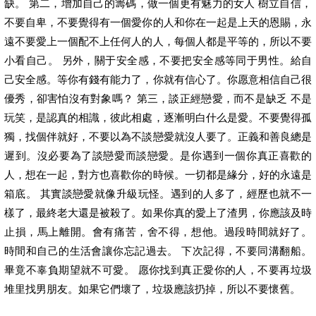
缺。 第二，增加自己的籌碼，做一個更有魅力的女人 樹立自信，
不要自卑，不要覺得有一個愛你的人和你在一起是上天的恩賜，永
遠不要愛上一個配不上任何人的人，每個人都是平等的，所以不要
小看自己。 另外，關于安全感，不要把安全感等同于男性。給自
己安全感。等你有錢有能力了，你就有信心了。你愿意相信自己很
優秀，卻害怕沒有對象嗎？ 第三，談正經戀愛，而不是缺乏 不是
玩笑，是認真的相識，彼此相處，逐漸明白什么是愛。不要覺得孤
獨，找個伴就好，不要以為不談戀愛就沒人要了。正義和善良總是
遲到。沒必要為了談戀愛而談戀愛。是你遇到一個你真正喜歡的
人，想在一起，對方也喜歡你的時候。一切都是緣分，好的永遠是
箱底。 其實談戀愛就像升級玩怪。遇到的人多了，經歷也就不一
樣了，最終老大還是被殺了。如果你真的愛上了渣男，你應該及時
止損，馬上離開。會有痛苦，舍不得，想他。過段時間就好了。
時間和自己的生活會讓你忘記過去。 下次記得，不要同溝翻船。
畢竟不辜負期望就不可愛。 愿你找到真正愛你的人，不要再垃圾
堆里找男朋友。如果它們壞了，垃圾應該扔掉，所以不要懷舊。