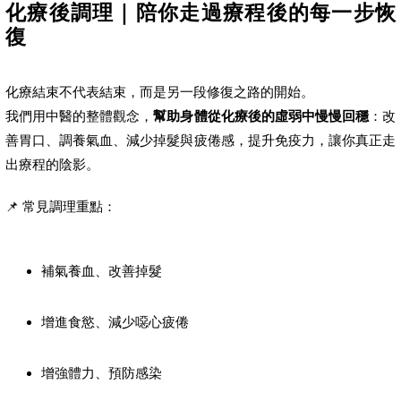
化療後調理｜陪你走過療程後的每一步恢
復
化療結束不代表結束，而是另一段修復之路的開始。
我們用中醫的整體觀念，
幫助身體從化療後的虛弱中慢慢回穩
：改
善胃口、調養氣血、減少掉髮與疲倦感，提升免疫力，讓你真正走
出療程的陰影。
📌 常見調理重點：
補氣養血、改善掉髮
增進食慾、減少噁心疲倦
增強體力、預防感染