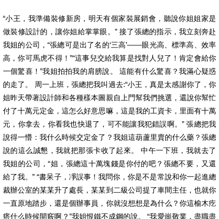
“小王，我準備裝修新房，明天有個家裝展銷會，聽說你姐姐家是
做裝修設計的，讓你姐給掌掌眼。” 接了張總的指示，我立刻奔赴
我姐的公司，“張總可是出了名的‘三高’——眼光高、標準高、效率
高，你可馬虎不得！”“這事兒交給我算是找對人兒了！肯定會給你
一個驚喜！”我姐拍拍我的肩膀說。 這能有什么驚喜？我滿心疑惑
的走了。 周一上班，張總把我叫過去:“小王，真是太感謝你了，你
姐昨天帶著設計師和各種樣本圖親自上門幫我們挑選，還說你幫忙
付了十萬元定金，這怎么好意思嘛，這是我的工資卡，里面有十萬
元，你拿去，你看我也快退了，可不能讓我犯錯誤啊。” 張總把我
說得一懵：我什么時候交定金了？我姐這葫蘆里賣的什么藥？張總
說的這么誠懇，我就把那張卡收了起來。 中午一下班，我就去了
我姐的公司，“姐，張總這十萬塊錢是你付的吧？張總不要，又還
給了我。” “書呆子，凈誤事！我問你，你是不是常說和你一起進總
裁辦公室的某某升了處長，某某到二級公司提了車間主任，也就你
一直原地踏步，還是個辦事員，你就沒想想是為什么？你這榆木疙
瘩什么時候開竅啊？”我姐恨鐵不成鋼的說。 “我愛崗敬業，盡職盡