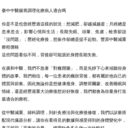
臺中中醫腸胃調理化療病人適合嗎
你是不是也曾經歷過這樣的狀況：想減肥，卻越減越虛；月經總是
忽來忽去，影響心情與生活；長期失眠、頭暈、焦慮，檢查卻說
「沒問題」；歷經化療後，想振作卻總是提不起勁。豐原中醫減重
療程價格
這些問題看似不同，背後卻可能源於身體長期失衡。
在廣和中醫，我們不急著「對癥開藥」，而是先靜下心來傾聽你身
體的故事。我們相信，每一位患者的癥狀背後，都有屬於他自己的
體質與節奏。因此無論你是想健康瘦身、調整荷爾蒙、改善睡眠與
情緒，還是經歷過重大治療後想好好恢復，我們都會為你量身打造
最適合的療程。
從中醫減重、婦科調理，到針灸療法與化療後修復，我們以診脈搭
配現代儀器分析，讓你在看得見的數據與感受得到的身體變化中，
真正找回「平衡的力量」。桃園針灸多久做一次比較好