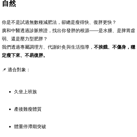
自然
你是不是試過無數種減肥法，卻總是瘦得快、復胖更快？
廣和中醫透過診脈辨證，找出你發胖的根源——是水腫、是脾胃虛
弱、還是壓力型肥胖？
我們透過專屬調理方、代謝針灸與生活指導，
不挨餓、不傷身，穩
定瘦下來、不易復胖。
📌 適合對象：
久坐上班族
產後難瘦體質
體重停滯期突破