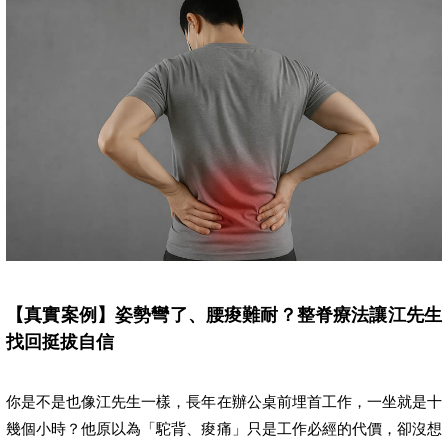
【真實案例】姿勢彎了、腰痠難耐？整脊療法讓江先生
找回挺拔自信
你是不是也像江先生一樣，長年在辦公桌前埋首工作，一坐就是十
幾個小時？他原以為「駝背、痠痛」只是工作必經的代價，卻沒想