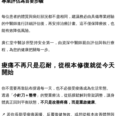
專業評估為首要步驟
每位患者的體質與病灶狀況都不盡相同，建議務必由具備專業經驗
的中醫師進行詳細評估後，再安排治療計畫。這不僅保障療效，也
能有效降低風險。
廣仁堂中醫診所堅持安全第一，由資深中醫師親自評估與執行療
程，為您的健康把關每一步。
痠痛不再只是忍耐，從根本修復就從今天
開始
你不需要再靠貼布撐過每一天，也不必接受痠痛成為生活常態。
透過「
小針刀＋整脊
」的雙重療法，從筋膜鬆解到骨架調整，讓身
體真正回到平衡狀態，
不只是改善疼痛，而是重啟健康
。
📌 若你長期受痠痛困擾、反覆復健無效、或想從根本改善體態與