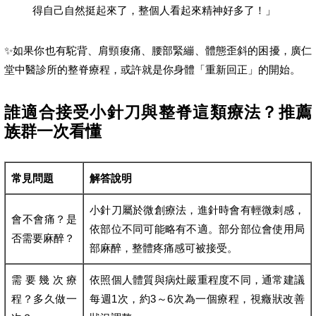
得自己自然挺起來了，整個人看起來精神好多了！」
✨如果你也有駝背、肩頸痠痛、腰部緊繃、體態歪斜的困擾，廣仁
堂中醫診所的整脊療程，或許就是你身體「重新回正」的開始。
誰適合接受小針刀與整脊這類療法？推薦
族群一次看懂
常見問題
解答說明
小針刀屬於微創療法，進針時會有輕微刺感，
會不會痛？是
依部位不同可能略有不適。部分部位會使用局
否需要麻醉？
部麻醉，整體疼痛感可被接受。
需要幾次療
依照個人體質與病灶嚴重程度不同，通常建議
程？多久做一
每週1次，約3～6次為一個療程，視癥狀改善