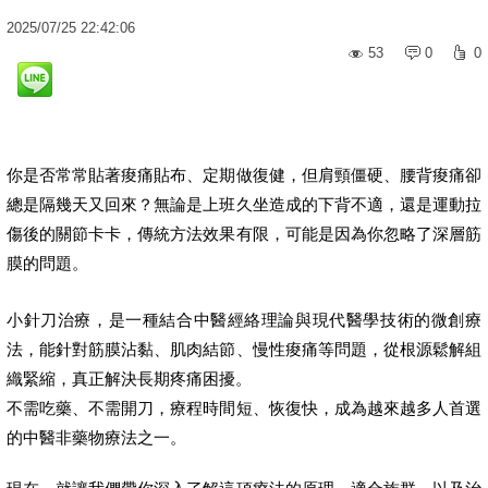
2025
/
07
/
25
22:42:06
53
0
0
你是否常常貼著痠痛貼布、定期做復健，但肩頸僵硬、腰背痠痛卻
總是隔幾天又回來？無論是上班久坐造成的下背不適，還是運動拉
傷後的關節卡卡，傳統方法效果有限，可能是因為你忽略了深層筋
膜的問題。
小針刀治療，是一種結合中醫經絡理論與現代醫學技術的微創療
法，能針對筋膜沾黏、肌肉結節、慢性痠痛等問題，從根源鬆解組
織緊縮，真正解決長期疼痛困擾。
不需吃藥、不需開刀，療程時間短、恢復快，成為越來越多人首選
的中醫非藥物療法之一。