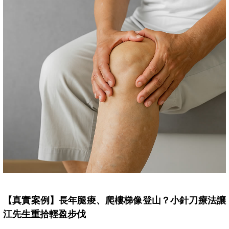
【真實案例】長年腿痠、爬樓梯像登山？小針刀療法讓
江先生重拾輕盈步伐