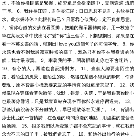
水，不論你攤開還是緊握，終究還是會從指縫中，壹滴壹滴 流淌
干凈。 6、我住長江頭，君住長江尾；日日思君不見君，共飲長江
水。此水幾時休？此恨何時已？只愿君心似我心，定不負相思意。
7、當你心儀的女孩在看豆瓣，把她的顯示器轉向你。用一枝簽字
筆在某段文章中找出“我”“愛”“你”這三個字，下劃線劃出。如果是在
看一本英文書的話，就劃出I love you這個句子的每個字母。 8、你
永遠也看不到我最寂寞時候的樣子，因為只有你不在我身邊的時
候，我才最寂寞。 9、牽著我的手，閉著眼睛走你也不會迷路 。
10、有心的人，再遠也會記掛對方。 11、壹個人總要走陌生的
路，看陌生的風景，聽陌生的歌，然後在某個不經意的瞬間，你會
發現，原本費盡心機想要忘記的事情真的就這麼忘記了。 12、我
就像現在壹樣看著你微笑，沈默，得意，失落，于是我跟著你開心
也跟著你難過，只是我壹直站在現在而你卻永遠停留過去。 13、
那些以前說著永不分離的人，早已經散落在天涯了。 14、背誦出
莎士比亞的一首情詩，在合適的時間浪漫的地點，用溫柔的聲音念
給她聽。 15、很多我們以為壹輩子都不會忘記的事情，就在我們
念念不忘的日子里，被我們遺忘了 。 16、和她外出旅行的途中，