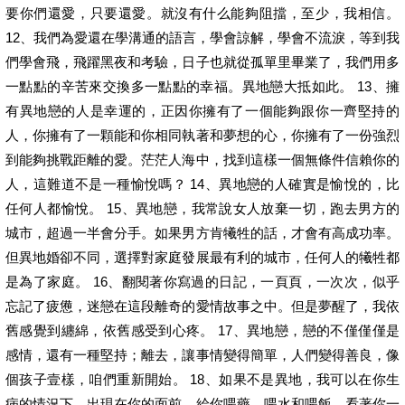
要你們還愛，只要還愛。就沒有什么能夠阻擋，至少，我相信。
12、我們為愛還在學溝通的語言，學會諒解，學會不流淚，等到我
們學會飛，飛躍黑夜和考驗，日子也就從孤單里畢業了，我們用多
一點點的辛苦來交換多一點點的幸福。異地戀大抵如此。 13、擁
有異地戀的人是幸運的，正因你擁有了一個能夠跟你一齊堅持的
人，你擁有了一顆能和你相同執著和夢想的心，你擁有了一份強烈
到能夠挑戰距離的愛。茫茫人海中，找到這樣一個無條件信賴你的
人，這難道不是一種愉悅嗎？ 14、異地戀的人確實是愉悅的，比
任何人都愉悅。 15、異地戀，我常說女人放棄一切，跑去男方的
城市，超過一半會分手。如果男方肯犧牲的話，才會有高成功率。
但異地婚卻不同，選擇對家庭發展最有利的城市，任何人的犧牲都
是為了家庭。 16、翻閱著你寫過的日記，一頁頁，一次次，似乎
忘記了疲憊，迷戀在這段離奇的愛情故事之中。但是夢醒了，我依
舊感覺到纏綿，依舊感受到心疼。 17、異地戀，戀的不僅僅僅是
感情，還有一種堅持；離去，讓事情變得簡單，人們變得善良，像
個孩子壹樣，咱們重新開始。 18、如果不是異地，我可以在你生
病的情況下，出現在你的面前，給你喂藥、喂水和喂飯。看著你一