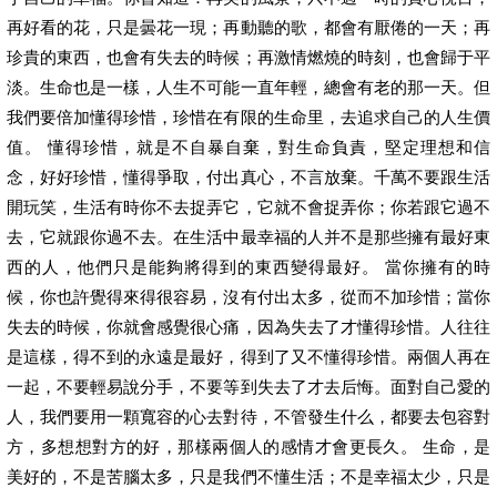
再好看的花，只是曇花一現；再動聽的歌，都會有厭倦的一天；再
珍貴的東西，也會有失去的時候；再激情燃燒的時刻，也會歸于平
淡。生命也是一樣，人生不可能一直年輕，總會有老的那一天。但
我們要倍加懂得珍惜，珍惜在有限的生命里，去追求自己的人生價
值。 懂得珍惜，就是不自暴自棄，對生命負責，堅定理想和信
念，好好珍惜，懂得爭取，付出真心，不言放棄。千萬不要跟生活
開玩笑，生活有時你不去捉弄它，它就不會捉弄你；你若跟它過不
去，它就跟你過不去。在生活中最幸福的人并不是那些擁有最好東
西的人，他們只是能夠將得到的東西變得最好。 當你擁有的時
候，你也許覺得來得很容易，沒有付出太多，從而不加珍惜；當你
失去的時候，你就會感覺很心痛，因為失去了才懂得珍惜。人往往
是這樣，得不到的永遠是最好，得到了又不懂得珍惜。兩個人再在
一起，不要輕易說分手，不要等到失去了才去后悔。面對自己愛的
人，我們要用一顆寬容的心去對待，不管發生什么，都要去包容對
方，多想想對方的好，那樣兩個人的感情才會更長久。 生命，是
美好的，不是苦腦太多，只是我們不懂生活；不是幸福太少，只是