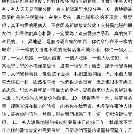
機和遠在別處的溫度，也難怪很多感情敗給距離。其實分手每天都
有，有人天天見面而分開，有人相隔萬里也沒分手。 6、異地戀最
重要的是信任與堅持！在別人看來，異地戀那么的不現實，我覺
得，真正相愛的兩個人，不會因為距離放棄彼此！支持異地戀的朋
友們！如果你們真心相愛，一定要為了這份愛努力爭取，真的挺不
容易的。 7、異地戀，是個冷暖自知的東西。你們穿行在不一樣的
城市，不一樣的街道進不同的服裝店逛不同商場。你們一個人上
課，一個人晨跑，一個人借書，一個人吃飯，一個人玩游戲。 8、
異地戀，戀的不僅僅是愛情，還有一種堅持；離去，讓事情變得簡
單，人們變得善良，像個孩子壹樣，我們重新開始。 9、兩個人能
整天膩在一起，固然很幸福，他們很少會寂寞，但是也很少有綿長
的思念。思念本身就是一種最大的幸福，記得自來也大人曾經對名
人說，思念你的人就是你的歸處。 10、我希望有一天，當清晨的
第一縷陽光灑在臉上的時候，能有你在我旁邊。也希望在夜晚入睡
時，能有你的陪伴。然而，現在我們相隔千里，這一切都沒辦法實
現。 11、有人說異地戀的橡皮筋兒最多只能拉三年，我想說不管
什么樣的愛情肯定都需要保鮮。只要你們還堅信還堅持還堅守，只