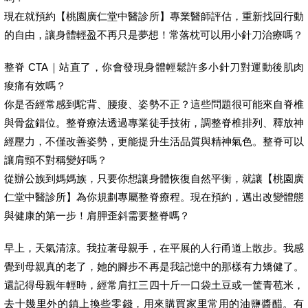
現在就預約【桃園廣仁堂中醫診所】專業醫師評估，重新找回行動
的自由，讓身體輕盈不再只是夢想！常落枕可以用小針刀治療嗎？
整脊 CTA｜站直了，你會發現身體輕鬆許多小針刀對運動後肌肉
痠痛有效嗎？
你是否經常感到駝背、腰痠、姿勢不正？這些問題很可能來自脊椎
與骨盆錯位。整脊療法透過專業徒手技術，調整脊椎排列、釋放神
經壓力，不僅改善姿勢，更能提升生活品質與精神氣色。整脊可以
讓肩頸不對稱變好嗎？
從辦公族到媽媽族，只要你想讓身體恢復自然平衡，就讓【桃園廣
仁堂中醫診所】為你規劃專屬整脊療程。現在預約，邁出改變體態
與健康的第一步！肩胛歪斜需要整脊嗎？
早上，天氣清涼。我拉著母親手，在平展的人行甬道上散步。我感
覺到母親真的老了，她的腳步不再是我記憶中的那樣有力矯健了。
還記得母親年輕時，經常肩扛三四十斤一口袋土豆或一筐青苞米，
去十幾里外的鎮上換些零錢，用來購買家里常用的油鹽醬醋。有