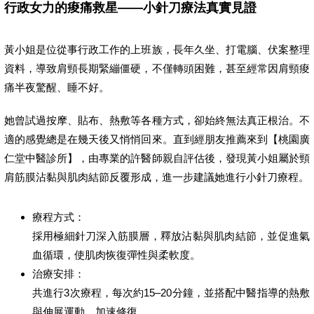
行政女力的痠痛救星——小針刀療法真實見證
黃小姐是位從事行政工作的上班族，長年久坐、打電腦、伏案整理
資料，導致肩頸長期緊繃僵硬，不僅轉頭困難，甚至經常因肩頸痠
痛半夜驚醒、睡不好。
她曾試過按摩、貼布、熱敷等各種方式，卻始終無法真正根治。不
適的感覺總是在幾天後又悄悄回來。直到經朋友推薦來到【桃園廣
仁堂中醫診所】，由專業的許醫師親自評估後，發現黃小姐屬於頸
肩筋膜沾黏與肌肉結節反覆形成，進一步建議她進行小針刀療程。
療程方式：
採用極細針刀深入筋膜層，釋放沾黏與肌肉結節，並促進氣
血循環，使肌肉恢復彈性與柔軟度。
治療安排：
共進行3次療程，每次約15–20分鐘，並搭配中醫指導的熱敷
與伸展運動，加速修復。