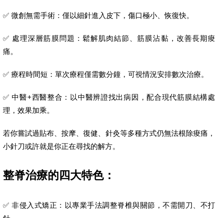
✅ 微創無需手術：僅以細針進入皮下，傷口極小、恢復快。
✅ 處理深層筋膜問題：鬆解肌肉結節、筋膜沾黏，改善長期痠
痛。
✅ 療程時間短：單次療程僅需數分鐘，可視情況安排數次治療。
✅ 中醫+西醫整合：以中醫辨證找出病因，配合現代筋膜結構處
理，效果加乘。
若你嘗試過貼布、按摩、復健、針灸等多種方式仍無法根除痠痛，
小針刀或許就是你正在尋找的解方。
整脊治療的四大特色：
✅ 非侵入式矯正：以專業手法調整脊椎與關節，不需開刀、不打