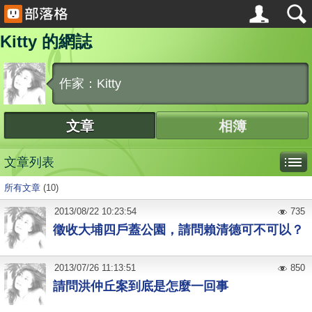
Kitty 的網誌
作家：Kitty
文章
相簿
文章列表
所有文章
(10)
2013
/
08
/
22
10:23:54
735
徵收大埔四戶蓋公園，請問賴清德可不可以？
2013
/
07
/
26
11:13:51
850
請問洪仲丘案到底是怎麼一回事