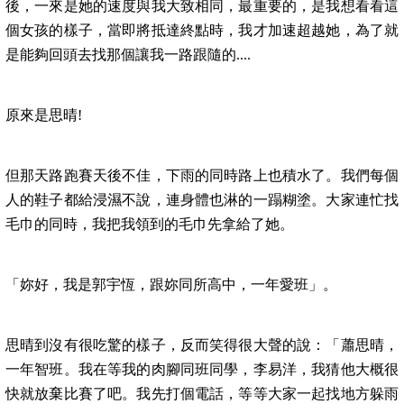
後，一來是她的速度與我大致相同，最重要的，是我想看看這
個女孩的樣子，當即將抵達終點時，我才加速超越她，為了就
是能夠回頭去找那個讓我一路跟隨的....
原來是思晴!
但那天路跑賽天後不佳，下雨的同時路上也積水了。我們每個
人的鞋子都給浸濕不說，連身體也淋的一蹋糊塗。大家連忙找
毛巾的同時，我把我領到的毛巾先拿給了她。
「妳好，我是郭宇恆，跟妳同所高中，一年愛班」。
思晴到沒有很吃驚的樣子，反而笑得很大聲的說：「蕭思晴，
一年智班。我在等我的肉腳同班同學，李易洋，我猜他大概很
快就放棄比賽了吧。我先打個電話，等等大家一起找地方躲雨