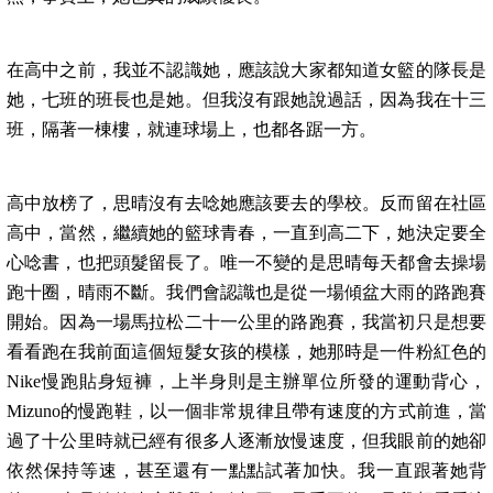
在高中之前，我並不認識她，應該說大家都知道女籃的隊長是
她，七班的班長也是她。但我沒有跟她說過話，因為我在十三
班，隔著一棟樓，就連球場上，也都各踞一方。
高中放榜了，思晴沒有去唸她應該要去的學校。反而留在社區
高中，當然，繼續她的籃球青春，一直到高二下，她決定要全
心唸書，也把頭髮留長了。唯一不變的是思晴每天都會去操場
跑十圈，晴雨不斷。我們會認識也是從一場傾盆大雨的路跑賽
開始。因為一場馬拉松二十一公里的路跑賽，我當初只是想要
看看跑在我前面這個短髮女孩的模樣，她那時是一件粉紅色的
Nike慢跑貼身短褲，上半身則是主辦單位所發的運動背心，
Mizuno的慢跑鞋，以一個非常規律且帶有速度的方式前進，當
過了十公里時就已經有很多人逐漸放慢速度，但我眼前的她卻
依然保持等速，甚至還有一點點試著加快。我一直跟著她背