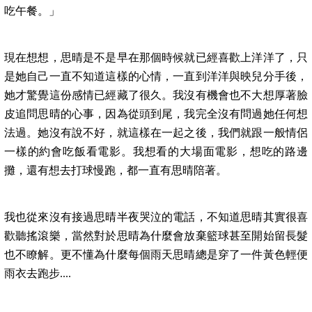
吃午餐。」
現在想想，思晴是不是早在那個時候就已經喜歡上洋洋了，只
是她自己一直不知道這樣的心情，一直到洋洋與映兒分手後，
她才驚覺這份感情已經藏了很久。我沒有機會也不大想厚著臉
皮追問思晴的心事，因為從頭到尾，我完全沒有問過她任何想
法過。她沒有說不好，就這樣在一起之後，我們就跟一般情侶
一樣的約會吃飯看電影。我想看的大場面電影，想吃的路邊
攤，還有想去打球慢跑，都一直有思晴陪著。
我也從來沒有接過思晴半夜哭泣的電話，不知道思晴其實很喜
歡聽搖滾樂，當然對於思晴為什麼會放棄籃球甚至開始留長髮
也不瞭解。更不懂為什麼每個雨天思晴總是穿了一件黃色輕便
雨衣去跑步....