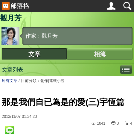
觀月芳
作家：觀月芳
文章
相簿
文章列表
所有文章
/
目前分類：創作|連載小說
那是我們自已為是的愛(三)宇恆篇
2013
/
11
/
07
01:34:23
1041
0
4