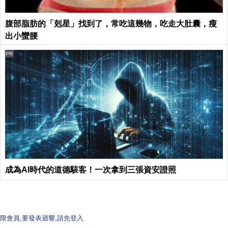
腹部脂肪的「剋星」找到了，常吃這幾物，吃走大肚囊，瘦
出小蠻腰
PR
成為AI時代的道德駭客！一次拿到三張資安證照
限會員,要發表迴響,請先登入