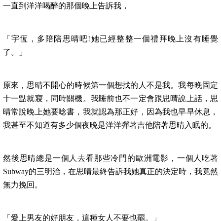
一直到洋洋喝醉的那個晚上告訴我，
「宇恆，多陪陪思晴吧!她已經整整一個禮拜晚上沒有睡覺
了。」
原來，思晴不開心的時候第一個想找的人不是我。我每晚固定
十一點就寢，同時關機。我睡前也不一定會跟思晴說上話，思
晴常說晚上她要唸書，我就認為那正好，因為我也早早休息，
我甚至不知道有多少個夜晚是洋洋彈著吉他陪著思晴入眠的。
然後思晴總是一個人去看那些冷門的歐洲電影，一個人吃著
Subway的三明治，在思晴最終告訴我她真正的決定時，我竟然
無力挽回。
「愛上男友的好朋友，這種女人不要也罷。」