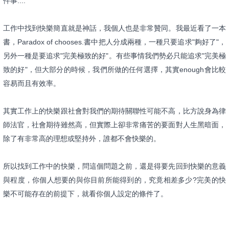
件事....
工作中找到快樂簡直就是神話，我個人也是非常贊同。我最近看了一
本
書，Paradox of chooses.書中把人分成兩種，一種只要追求"夠好了"，
另
外一種是要追求"完美極致的好"。有些事情我們勢必只能追求"完
美極
致的好"，但大部分的時候，我們所做的任何選擇，其實eno
ugh會比較
容易而且有效率。
其實工作上的快樂跟社會對我們的期待關聯性可能不高，比方說身為
律
師法官，社會期待雖然高，但實際上卻非常痛苦的要面對人生黑暗
面，
除了有非常高的理想或堅持外，誰都不會快樂的。
所以找到工作中的快樂，問這個問題之前，還是得要先回到快樂的意
義
與程度，你個人想要的與你目前所能得到的，究竟相差多少?完美
的快
樂不可能存在的前提下，就看你個人設定的條件了。