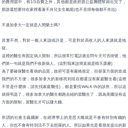
的費用當中，有1/
3自費之外，其他都是政府跟公益團體幫妳出完了，
那誰還想要待在家
裡看著不肖兒女生氣呢(也不見得每個都不肖拉)
不過加拿大一定就是人間樂土嗎?
其實不然，對於一般人來說或許是，可是對於高收入的人來講就是地
獄。
這裡的醫生有固定病人限制，所以很常打電話過去問今天可否掛號，
他
們第一句就是我們不收新病人。(這對我來說簡直就是晴天霹靂)
為了要確保醫生看病的品質，政府可是有嚴格規定，但卻某方面的造
成
我們的不方便，很多加拿大的新移民到現在都還沒有家庭醫生看(
這裡
不管是什麼病，請先找家庭醫生)，都是要找WALK IN的診所，所以這
就很弔詭了，很多加拿大的醫生都跑去紐約當醫
生了，因為美國沒有這
方面的限制，當醫生才可以賺大錢。
所謂的社會主義國家，在經濟學上的意思大概就是不會有特別有錢的
人，但也不會有特別活不下去想屎的人。所以如果光是看朋友提出的
新