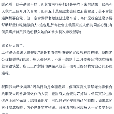
聞來看，似乎是很不錯，但其實有很多都只是平均下來的結果，如
果今
天我們三個月月入百萬，但有五十萬要繳出去給政府當稅金，是
不會難
過到想要自殺，但一定會覺得老娘賺錢這麼辛苦，為什麼稅金
這麼多要
幫助那些好吃懶做的人?這也是所有社會主義國家的人們共
同的心聲(有
個美國妞就跟我抱怨很久她的加拿大初次繳稅體驗)
這又扯太遠了。
工作是否會讓人快樂呢?還是要看你對快樂的定義與程度在哪。我問
老
公你快樂嗎?他說：每天都好累，不過一想到十二月要去台灣吃吃
喝喝
就會很快樂。所以工作對於他到後來就是一個可以好好犒賞自己
的必經
過程。
我問我自己快樂嗎?因為目前是全職產婦，偶而寫寫文章幫老公弄個
合
約順便去晚會當個做作的人妻，也許有人會覺得好好喔，但其實我
也很
懷念上班的光陰，認識新朋友，可以好好的安排自己的時間，如
果真的
有什麼成就時，內心也會非常雀躍。雖然真的很討厭每天一定
要早起這