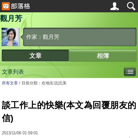
觀月芳
作家：觀月芳
文章
相簿
文章列表
所有文章
/
目前分類：在地生活|北美
談工作上的快樂(本文為回覆朋友的
信)
2013
/
11
/
06
01:59:01