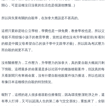
開心，可是這種沒日沒夜的生活也是很讓他懊惱...)
所以與失業有關的自殺率，在加拿大應該是不甚高的。
這裡只要妳是唸公立學校，學費也是一律免費，教會學校也是。所以
父
母親不用煩惱
小孩子的教育學費，當然這裡也沒有升學補習班(有看到
的都是中國
父母希望自己的孩子學中文跟學才藝)，所以因為考試壓力
而自殺的
就更不高了。
沒有醫療壓力，工作壓力，升學壓力的加拿大，真的要自殺大概就只
剩
下情殺。這裡最多的命案還是多以社區中的種族槍殺案件，但說真
的每
天看新聞只有車禍命案，沒有什麼自殺他殺案件強力播送，所以
也就沒
有像日本這種模仿自殺的特別情況。
喔對了，這裡的老人很多都喜歡住療養院，因為環境整潔乾淨之外，
還
有專人打掃，又可以認識人生的第二春?(交交朋友)，重點來了
，全額