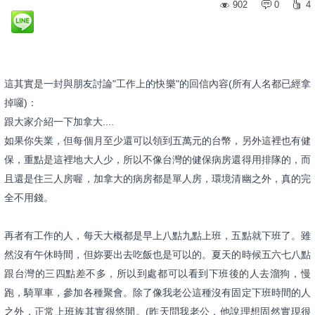
902
0
4
這其實是一封與朋友討論"工作上的快樂"的回信內容(所有人名都
已經拿
掉囉)：
跟大家介紹一下加拿大....
如果你失業，但每個月至少還可以領到五萬元的台幣，另外這裡也有
健
保，重點是這裡地大人少，所以不像台灣的健保病房還得用排隊的
，而
且還是住三人房喔，加拿大的病房都是單人房，環境清幽之外，
真的完
全不用錢。
再者有工作的人，每天大概都是早上八點九點上班，五點就下班了。
雖
然沒有午休時間，但妳要出去吃飯也是可以的。夏天的時候五六七
八點
跟台灣的三四點差不多，所以到處都可以看到下班後的人去溜狗
，慢
跑，騎單車，參加各種聚會。除了像我老公這種沒有固定下班時
間的人
之外，正常上班族其實很悠閒。(昨天問我老公，他說理想固
然實現很