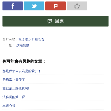
回應
自訂分類：
散文集之月華卷頁
下一則：
夕陽無限
你可能會有興趣的文章：
那是我們自以為是的愛(一)
乃貓當小天使了
愛就是...讓他爽啊!
法務長的第一課
本週心得