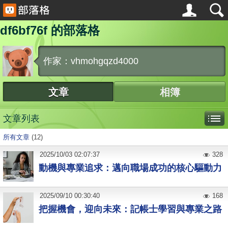
df6bf76f 的部落格
作家：vhmohgqzd4000
文章
相簿
文章列表
所有文章
(12)
2025
/
10
/
03
02:07:37
328
動機與專業追求：邁向職場成功的核心驅動力
2025
/
09
/
10
00:30:40
168
把握機會，迎向未來：記帳士學習與專業之路