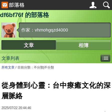
df6bf76f 的部落格
作家：vhmohgqzd4000
文章
相簿
文章列表
所有文章
/
目前分類：不分類|不分類
從身體到心靈：台中療癒文化的深
層脈絡
2025
/
07
/
22
20:44:46