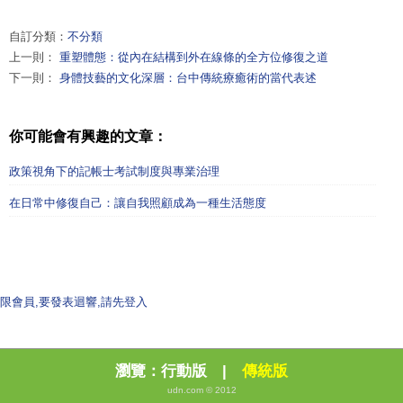
自訂分類：
不分類
上一則：
重塑體態：從內在結構到外在線條的全方位修復之道
下一則：
身體技藝的文化深層：台中傳統療癒術的當代表述
你可能會有興趣的文章：
政策視角下的記帳士考試制度與專業治理
在日常中修復自己：讓自我照顧成為一種生活態度
限會員,要發表迴響,請先登入
瀏覽：
行動版
|
傳統版
udn.com © 2012