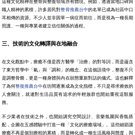
這種文化精神在整骨與整復領域亦有體現。例如，透過當地口碑與
職人精神的累積，許多居民對
整骨推薦台中
的名單已成為社區中口
耳相傳的資源。不少人並非因單一病症而前往，而是視為一種長期
照護、一種與專業者建立信任關係的過程。
三、技術的文化轉譯與在地融合
在文化觀點中，療癒不僅是西方醫學「治療」的對等詞，而是蘊含
了東方哲學中「氣」與「調和」的概念。在這個語境中，整復不只
是調整骨骼，更是一種身體與內在狀態重新對話的儀式。這也解釋
了為何
整復推薦台中
在坊間逐漸成為文化指標，不只是尋求療效的
人會關注，就連對生活品質有追求的年輕族群也開始重視這類服
務。
不少業者在技術之外，也開始講究空間設計、音樂氛圍與香氛搭
配，企圖在五感體驗中打造一種「文化的療癒場域」。這些細節讓
療癒不再是個別療程的累積，而是轉化成一種生活風格與態度，與