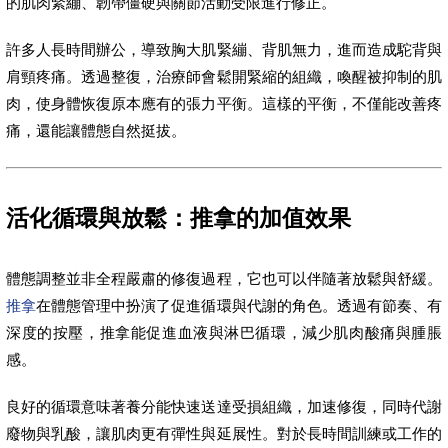
的肌肉緊繃、韌帶僵硬與關節活動受限進行修正。
許多人長時間辦公，導致胸大肌緊繃、背肌無力，進而造成駝背與
肩頸疼痛。透過整復，治療師會鬆開緊縮的組織，喚醒被抑制的肌
肉，使身體恢復原本應有的張力平衡。這樣的平衡，不僅能改善疼
痛，還能讓體態自然挺拔。
活化循環與放鬆：推拿的加值效果
體態調整並非全程嚴肅的修復過程，它也可以伴隨著放鬆與舒緩。
推拿
在體態管理中扮演了促進循環與代謝的角色。透過有節奏、有
深度的按壓，推拿能促進血液與淋巴循環，減少肌肉酸痛與腫脹
感。
良好的循環意味著養分能快速送達受損組織，加速修復，同時代謝
廢物與乳酸，讓肌肉更有彈性與延展性。對於長時間訓練或工作的