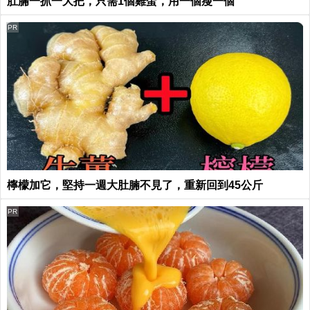
肚腩一抓一大把，只需1個雞蛋，用一個瘦一個
PR
檸檬加它，堅持一週大肚腩不見了，重新回到45公斤
PR