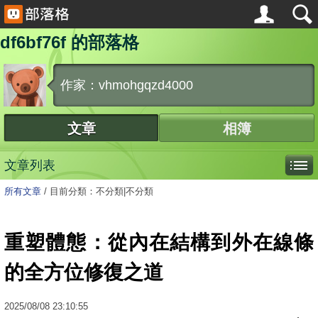
df6bf76f 的部落格
作家：vhmohgqzd4000
文章
相簿
文章列表
所有文章
/
目前分類：不分類|不分類
重塑體態：從內在結構到外在線條
的全方位修復之道
2025
/
08
/
08
23:10:55